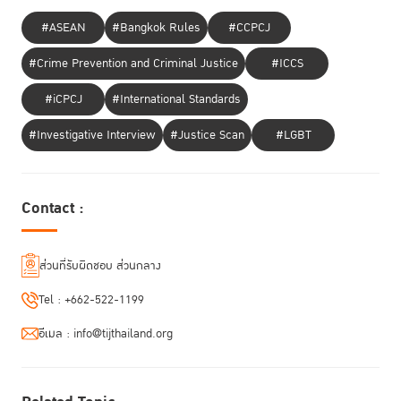
#ASEAN
#Bangkok Rules
#CCPCJ
#Crime Prevention and Criminal Justice
#ICCS
#iCPCJ
#International Standards
#Investigative Interview
#Justice Scan
#LGBT
Contact :
ส่วนที่รับผิดชอบ ส่วนกลาง
Tel :
+662-522-1199
อีเมล :
info@tijthailand.org