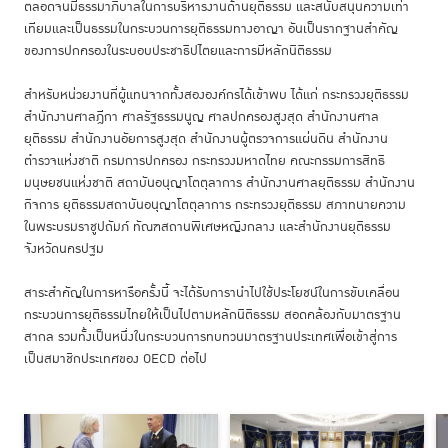
ตลอดจนมีธรรมาภิบาลในการบริหารงานด้านยุติธรรม และสนับสนุนความเท่า
เทียมและเป็นธรรมในกระบวนการยุติธรรมทางอาญา อันเป็นรากฐานสำคัญ
ของการปกครองในระบอบประชาธิปไตยและการมีหลักนิติธรรม
สำหรับหน่วยงานที่ผู้แทนจากทั้งสององค์กรได้เข้าพบ ได้แก่ กระทรวงยุติธรรม
สำนักงานศาลฎีกา ศาลรัฐธรรมนูญ ศาลปกครองสูงสุด สำนักงานศาล
ยุติธรรม สำนักงานอัยการสูงสุด สำนักงานผู้ตรวจการแผ่นดิน สำนักงาน
ตำรวจแห่งชาติ กรมการปกครอง กระทรวงมหาดไทย คณะกรรมการสิทธิ
มนุษยชนแห่งชาติ สถาบันอนุญาโตตุลาการ สำนักงานศาลยุติธรรม สำนักงาน
กิจการ ยุติธรรมสถาบันอนุญาโตตุลาการ กระทรวงยุติธรรม สภาทนายความ
ในพระบรมราชูปถัมภ์ ทัณฑสถานพิเศษหญิงกลาง และสำนักงานยุติธรรม
จังหวัดนครปฐม
สาระสำคัญในการหารือครั้งนี้ จะได้รับการานำไปใช้ประโยชน์ในการขับเคลื่อน
กระบวนการยุติธรรมไทยให้เป็นไปตามหลักนิติธรรม สอดคล้องกับมาตรฐาน
สากล รวมทั้งเป็นหนึ่งในกระบวนการทบทวนมาตรฐานประเทศเพื่อเข้าสู่การ
เป็นสมาชิกประเทศของ OECD ต่อไป