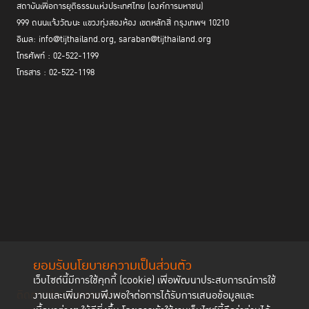
สถาบันเพื่อการยุติธรรมแห่งประเทศไทย (องค์การมหาชน)
999 ถนนแจ้งวัฒนะ แขวงทุ่งสองห้อง เขตหลักสี่ กรุงเทพฯ 10210
อีเมล: info@tijthailand.org, saraban@tijthailand.org
โทรศัพท์ : 02-522-1199
โทรสาร : 02-522-1198
ยอมรับนโยบายความเป็นส่วนตัว
เว็บไซต์นี้มีการใช้คุกกี้ (cookie) เพื่อพัฒนาประสบการณ์การใช้
ติดตามช่องทาง social
งานและเพิ่มความพึงพอใจต่อการได้รับการเสนอข้อมูลและ