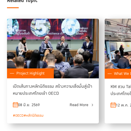
Related Topic
Project Highlight
What We 
เปิดเส้นทางหลักนิติธรรม สร้างความเชื่อมั่นสู่เป้า
KM ชวน Talk
หมายประเทศไทยเข้า OECD
ประเทศไทย
08 มิ.ย. 2569
Read More
12 พ.ค. 
#OECD
#หลักนิติธรรม