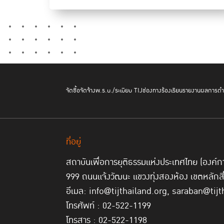
จัดซื้อจัดจ้าง
พ.ร.บ./ระเบียบ TIJ
ช่องทางร้องเรียน
รายงานผลการดำเ
ที่อยู่
สถาบันเพื่อการยุติธรรมแห่งประเทศไทย (องค
999 ถนนแจ้งวัฒนะ แขวงทุ่งสองห้อง เขตหลักส
อีเมล: info@tijthailand.org, saraban@tijt
โทรศัพท์ : 02-522-1199
โทรสาร : 02-522-1198