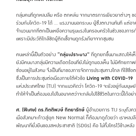
กลุ่มคนที่ถูกหลงลืม หรือ ตกหล่น จากมาตรการเยียวยาต่างๆ ของรัฐ .
ร่วมกับโควิด-19 ได้ ... แรงงานนอกระบบ ผู้ซึ่งตกงานทันที แต่อาศั
จำนวนมากที่ตกเป็นเหยื่อความรุนแรงในครอบครัวในช่วงของการกักตั
เพราะมีประวัติใกล้ชิดผู้ติดเชื้อจนถูกรังเกียจจากชุมชน
คนเหล่านี้เป็นตัวอย่าง
“กลุ่มเปราะบาง”
ที่ถูกยกขึ้นมาแสดงให้เ
ยังมีคนบางกลุ่มมีความเดือดร้อนที่ยังไม่ถูกมองเห็น ไม่มีศักยภาพท
ซ่อนอยู่ในสังคม จึงเป็นที่มาของการจัดการประชุมทางไกล ที่ใช้ชื่
ซึ่งเป็นการประชุมต่อเนื่องภายใต้หัวข้อ
Living with COVID-19
ผ
แห่งประเทศไทย (TIJ) จากแนวคิดว่า โควิด-19 จะยังอยู่กับมนุษย์ทุก
ทำให้จำเป็นต้องมองไปในอนาคตว่าจะกลับไปใช้ชีวิตในภาวะนี้ได้อย
ศ. (พิเศษ) ดร.กิตติพงษ์ กิตยารักษ์
ผู้อำนวยการ TIJ
ระบุถึงค
เมื่อสังคมจะก้าวสู่ยุค New Normal ก็ต้องมาดูด้วยว่า เราหลงลื
พัฒนาที่ยั่งยืนของสหประชาชาติ (SDGs) คือ ไม่ทิ้งใครไว้ข้างหลัง