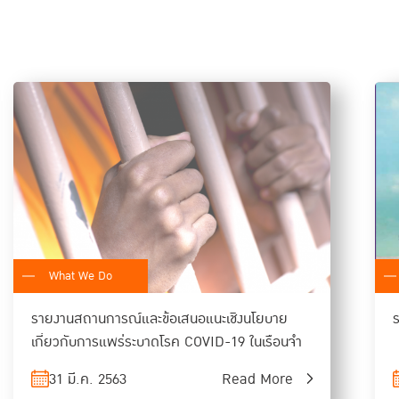
 แต่ในระยะยาวซึ่งเป็น “โลกยุคหลังโควิด” มีแนวโน้มสูง
เช่นนี้ ทำให้นายจ้างอาจหันไปสนใจที่จะใช้เครื่องจักรมา
อกลุ่มอาชีพเหล่านี้ในระยะสั้น คือ การปลดล็อคให้
ักษะฝีมือ แนะแนวอาชีพ สร้างทักษะใหม่
ต่สามารถใช้อินเทอร์เน็ต ใช้โลกออนไลน์ในการทำงาน
ัวแทนจัดหางาน แต่ในความเป็นจริงต้องยอมรับว่า หาก
งอินเทอร์เน็ตหรืออินเทอร์เน็ตไม่เสถียร หรือ ค่า
ิทธิภาพเทียบเท่ากับงานรูปแบบเดิม จึงเสนอมาตรการ
ค่าบริการถูกต้อง มีอุปกรณ์ให้ใช้ในโรงเรียนขนาดเล็กที่
ออนไลน์
What We Do
ปกติใหม่” (
New Abnormal)
คือ อยู่ในช่วงที่ยังมีโค
ลาที่ยังต้องอยู่ร่วมกับควิด-19 ไปจนกว่าจะมีวัคซีน ซึ่ง
รายงานสถานการณ์และข้อเสนอแนะเชิงนโยบาย
ส นั่นหมายความว่าในระหว่างนี้ แม้จะตัดสินใจเปิด
เกี่ยวกับการแพร่ระบาดโรค COVID-19 ในเรือนจำ
31 มี.ค. 2563
Read More
นห่วงทั้งภัยโควิด ทั้งสภาพเศรษฐกิจ”