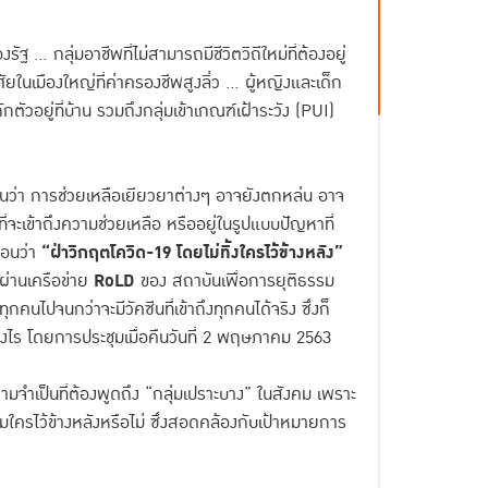
.. กลุ่มอาชีพที่ไม่สามารถมีชีวิตวิถีใหม่ที่ต้องอยู่
ยในเมืองใหญ่ที่ค่าครองชีพสูงลิ่ว ... ผู้หญิงและเด็ก
วอยู่ที่บ้าน รวมถึงกลุ่มเข้าเกณฑ์เฝ้าระวัง (PUI)
ห็นว่า การช่วยเหลือเยียวยาต่างๆ อาจยังตกหล่น อาจ
ี่จะเข้าถึงความช่วยเหลือ หรืออยู่ในรูปแบบปัญหาที่
อตอนว่า
“ฝ่าวิกฤตโควิด-19 โดยไม่ทิ้งใครไว้ข้างหลัง”
่านเครือข่าย
RoLD
ของ สถาบันเพื่อการยุติธรรม
คนไปจนกว่าจะมีวัคซีนที่เข้าถึงทุกคนได้จริง ซึ่งก็
่างไร โดยการประชุมเมื่อคืนวันที่ 2 พฤษภาคม 2563
วามจำเป็นที่ต้องพูดถึง “กลุ่มเปราะบาง” ในสังคม เพราะ
มใครไว้ข้างหลังหรือไม่ ซึ่งสอดคล้องกับเป้าหมายการ