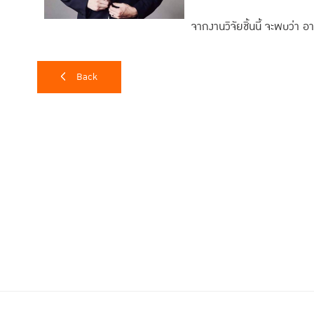
จากงานวิจัยชิ้นนี้ จะพบว่า อา
ต้องพบคนจำนวนมาก เช่น นักสังคมวิทยา นักเศรษฐศาสตร์ โปรแก
เงิน ที่ปรึกษากฎหมาย จึงไม่ต้องมีมาตรการช่วยเหลือใดๆ
Back
ในทางกลับกัน อาชีพที่ได้รับผลกระทบมากที่สุดจากโควิด-19 และมา
และลักษณะงานต้องเสี่ยงออกมาพบคนจำนวนมากจึงจะมีรายได้ ซึ
เช่น คนขับแท็กซี่ พนักงานขับรถสาธารณะ งานทำความสะอาด งาน
รวมถึงบุคลากรทางการแพทย์ ซึ่งมาตรการเยียวยา หากเป็นผู้มีรา
สวัสดิการเข้ามาช่วยเหลือ ด้วยการ “ให้เงิน” เพื่อให้ “อยู่บ้านได
พบว่ามีช่องโหว่ โดยเฉพาะข้อมูลอาชีพในระบบสวัสดิการของรัฐยังไ
การช่วยเหลือ รวมทั้งเสนอว่า “รัฐอาจต้องเข้าไปช่วยจ้างงานชั่
ตัวอย่างว่า หากรัฐต้องการแรงงานในการเข้าไปช่วยในการรักษา
หรือตลาด เพื่อจัดตำแหน่งคนที่มาใช้บริการ ก็สามารถว่าจ้างคนกลุ่
ส่วนอาชีพที่ได้รับผลกระทบปานกลางในช่วงนี้ แต่จะมีผลกระทบในร
งานไม่ต้องพบเจอคนมาก เช่น ผู้ควบคุมเครื่องจักรในโรงงาน ช่