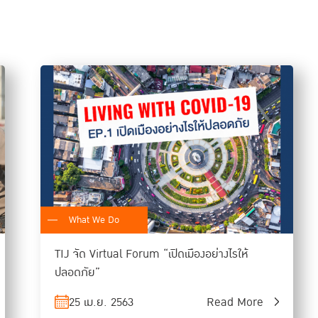
ด้านสายการผลิต ช่างพ่นสีขัดเงา ซึ่งแม้จะยังพอทำงานได้ในช่วงนี้
ที่จะถูกแทนที่ด้วยเครื่องจักรและหุ่นยนต์ โดยเฉพาะเมื่อมีโรคระบาด
แทนแรงงานเร็วกว่าที่คาดไว้ จึงมีข้อเสนอว่า มาตรการการช่วยเหลื
กลับไปทำงานได้โดยเร็ว แต่ต้องคิดระยะยาวด้วย คือ การพัฒนาท
กลุ่มอาชีพสุดท้าย คือ ลักษณะงานที่โดยปกติจะต้องเจอคนเยอะ แ
ได้ เช่น อาจารย์ระดับมัธยมศึกษาหรือมหาวิทยาลัย งานค้าขาย ต
ขาดทักษะการทำงานทางออนไลน์ ขาดอุปกรณ์ อยู่ในพื้นที่ที่เข้าไม่ถึ
อินเทอร์เน็ตแพงเกินไป ก็จะทำให้ไม่สามารถทำงานได้อย่างมีประส
ช่วยเหลือคนกลุ่มนี้ คือ ต้องทำให้อินเทอร์เน็ตทั่วถึงทุกพื้นที่ละมี
ขาดแคลน มีการฝึกอบรมทักษะการทำงานหรือค้าขายผ่านช่องทาง
What We Do
จากงานวิจัยชิ้นนี้ ดร.สันติธาร จึงมองว่า เรากำลังอยู่ใน
“ภาวะไม่
วิด เจ็บแล้วแต่ยังไม่จบ และยังไม่ใช่โลกหลังยุคโควิด แต่เป็นช่วงเว
TIJ จัด Virtual Forum “เปิดเมืองอย่างไรให้
เมื่อมีผลกระทบทางเศรษฐกิจสูง คนก็จะกลัวอดตายมากกว่ากลัวไวรั
ปลอดภัย”
เมือง แต่ก็มีโอกาสที่จะกลับมาปิดอีกได้เสมอ
25 เม.ย. 2563
Read More
“ตกงาน ถูกไล่ออก ไร้ที่อยู่ ตกหล่นจากการเยียวยา คนที่น่าเป็