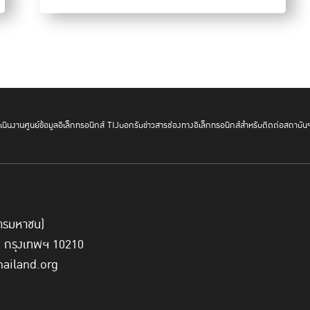
“เทใจดอทคอม”
เป็นแพลตฟอ
ระบาดของโควิด-19 และจากก
ด้า จิรไพศาลกุล
กรรมการผู้
ถึงกลุ่มเปราะบางที่ยังตกหล
ไม่กี่เดือนที่ผ่านมา สามาร
4 กลุ่ม
นินงาน
ศูนย์ข้อมูลอิเล็กทรอนิกส์ TIJ
บอกรับข่าวสาร
ช่องทางอิเล็กทรอนิกส์สำหรับติดต่อสถาบัน
กลุ่มแรก คือ ลูกจ้าง รับจ้
ครอบครัวที่มีผู้สูงวัย มีโร
ได้ ตกงาน และยังถูกจำกัดพื้นที่ ถูกจำกัดการเดินทาง ทำให้เข้
์การมหาชน)
กลุ่มที่สาม คือ คนจนเมือง ซึ่งหมายถึงเมืองใหญ่ๆ ทั่วประเทศไม่ใช่
ี่ กรุงเทพฯ 10210
รับผลกระทบทันทีและเป็นผลกระทบที่หนักหน่วงจากการตกงานตาม
hailand.org
ครองชีพสูง มีค่าอาหาร ค่าที่พัก ที่เป็นรายจ่ายประจำ แต่รายได้กล
รัฐได้ยากด้วย เพราะส่วนใหญ่ไม่ได้มีภูมิลำเนาอยู่ในเมืองที่ทำงา
แออัดที่รัฐมีกับประชากรจริงมีความต่างกันมากพอสมควร รวมทั้งยังเ