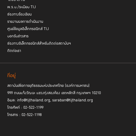
พ.ร.บ./ระเบียบ TIJ
ช่องทางร้องเรียน
รายงานผลการดำเนินงาน
ศูนย์ข้อมูลอิเล็กทรอนิกส์ TIJ
บอกรับข่าวสาร
ช่องทางอิเล็กทรอนิกส์สำหรับติดต่อสถาบันฯ
ติดต่อเรา
ที่อยู่
สถาบันเพื่อการยุติธรรมแห่งประเทศไทย (องค์การมหาชน)
999 ถนนแจ้งวัฒนะ แขวงทุ่งสองห้อง เขตหลักสี่ กรุงเทพฯ 10210
อีเมล: info@tijthailand.org, saraban@tijthailand.org
โทรศัพท์ : 02-522-1199
โทรสาร : 02-522-1198