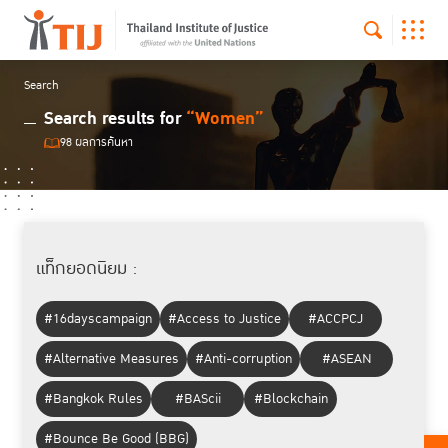
Search
Search results for
“Women”
98 ผลการค้นหา
แท็กยอดนิยม :
#16dayscampaign
#Access to Justice
#ACCPCJ
#Alternative Measures
#Anti-corruption
#ASEAN
#Bangkok Rules
#BAScii
#Blockchain
#Bounce Be Good (BBG)