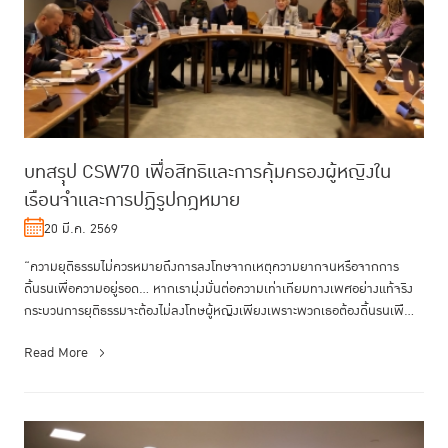
บทสรุุป CSW70 เพื่อสิทธิและการคุ้มครองผู้หญิงใน
เรือนจำและการปฏิรูปกฎหมาย
20 มี.ค. 2569
“ความยุติธรรมไม่ควรหมายถึงการลงโทษจากเหตุความยากจนหรือจากการ
ดิ้นรนเพื่อความอยู่รอด… หากเรามุ่งมั่นต่อความเท่าเทียมทางเพศอย่างแท้จริง
กระบวนการยุติธรรมจะต้องไม่ลงโทษผู้หญิงเพียงเพราะพวกเธอต้องดิ้นรนเพื...
Read More