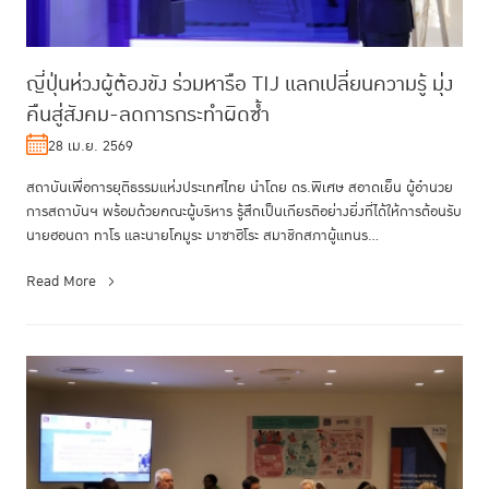
ญี่ปุ่นห่วงผู้ต้องขัง ร่วมหารือ TIJ แลกเปลี่ยนความรู้ มุ่ง
คืนสู่สังคม-ลดการกระทำผิดซ้ำ
28 เม.ย. 2569
สถาบันเพื่อการยุติธรรมแห่งประเทศไทย นำโดย ดร.พิเศษ สอาดเย็น ผู้อำนวย
การสถาบันฯ พร้อมด้วยคณะผู้บริหาร รู้สึกเป็นเกียรติอย่างยิ่งที่ได้ให้การต้อนรับ
นายฮอนดา ทาโร และนายโคมูระ มาซาฮิโระ สมาชิกสภาผู้แทนร...
Read More