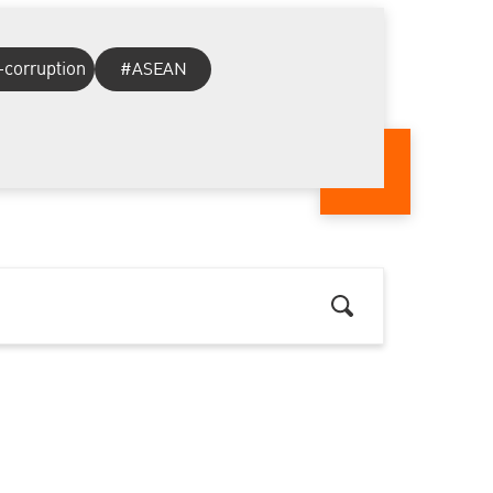
-corruption
#ASEAN