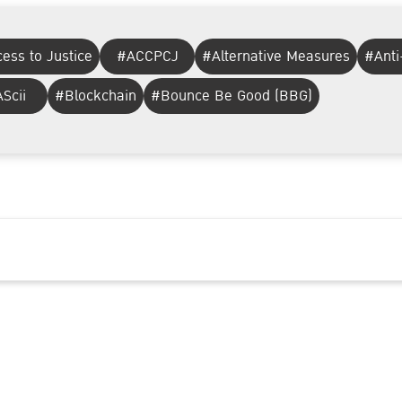
ess to Justice
#ACCPCJ
#Alternative Measures
#Anti
Scii
#Blockchain
#Bounce Be Good (BBG)