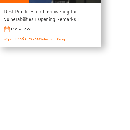
Best Practices on Empowering the
Vulnerabilities I Opening Remarks I
Jeremy Douglas
07 ก.พ. 2561
#Speech
#กลุ่มเปราะบาง
#Vulnerable Group