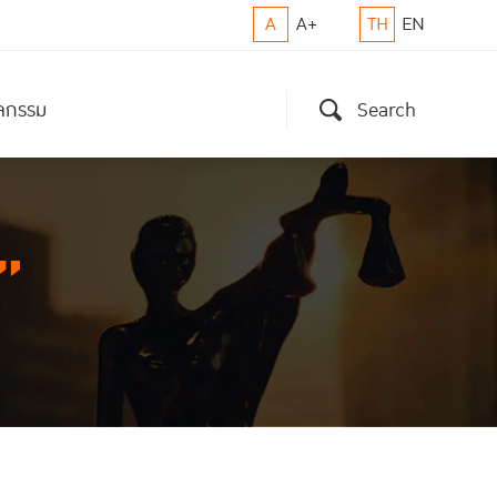
A
A+
TH
EN
ิจกรรม
Search
”