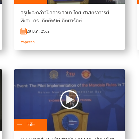
สรุปและกล่าวปิดการเสวนา โดย ศาสตราจารย์
พิเศษ ดร. กิตติพงษ์ กิตยารักษ์
28 ม.ค. 2562
#Speech
วิดีโอ