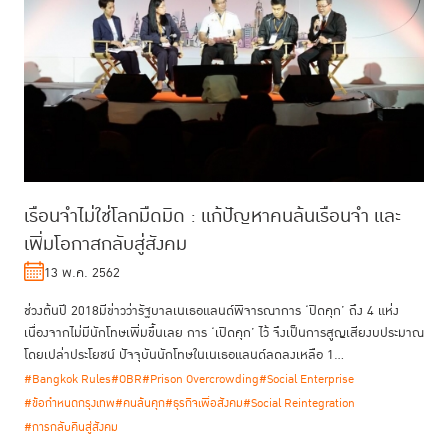
เรือนจำไม่ใช่โลกมืดมิด : แก้ปัญหาคนล้นเรือนจำ และ
เพิ่มโอกาสกลับสู่สังคม
13 พ.ค. 2562
ช่วงต้นปี 2018มีข่าวว่ารัฐบาลเนเธอแลนด์พิจารณาการ ‘ปิดคุก’ ถึง 4 แห่ง
เนื่องจากไม่มีนักโทษเพิ่มขึ้นเลย การ ‘เปิดคุก’ ไว้ จึงเป็นการสูญเสียงบประมาณ
โดยเปล่าประโยชน์ ปัจจุบันนักโทษในเนเธอแลนด์ลดลงเหลือ 1...
#Bangkok Rules
#OBR
#Prison Overcrowding
#Social Enterprise
#ข้อกำหนดกรุงเทพ
#คนล้นคุก
#ธุรกิจเพื่อสังคม
#Social Reintegration
#การกลับคืนสู่สังคม