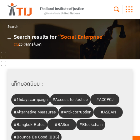
Search
Search results for
“Social Enterprise”
25 ผลการค้นหา
แท็กยอดนิยม :
#16dayscampaign
#Access to Justice
#ACCPCJ
#Alternative Measures
#Anti-corruption
#ASEAN
#Bangkok Rules
#BAScii
#Blockchain
#Bounce Be Good (BBG)