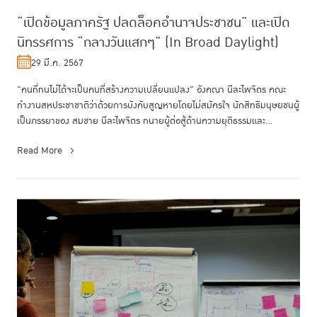
“เปิดข้อมูลภาครัฐ ปลดล็อคอำนาจประชาชน” และเปิด
นิทรรศการ “กลางวันแสกๆ” (In Broad Daylight)
29 มี.ค. 2567
"คนที่ทนไม่ได้จะเป็นคนที่สร้างความเปลี่ยนแปลง" อังคณา นีละไพจิตร คณะ
ทำงานสหประชาชาติว่าด้วยการบังคับสูญหายโดยไม่สมัครใจ นักสิทธิมนุษยชนผู้
เป็นภรรยาของ สมชาย นีละไพจิตร ทนายผู้ต่อสู้ด้านความยุติธรรมและ...
Read More