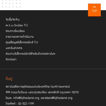
TOP
จัดซื้อจัดจ้าง
พ.ร.บ./ระเบียบ TIJ
ช่องทางร้องเรียน
รายงานผลการดำเนินงาน
ศูนย์ข้อมูลอิเล็กทรอนิกส์ TIJ
บอกรับข่าวสาร
ช่องทางอิเล็กทรอนิกส์สำหรับติดต่อสถาบันฯ
ติดต่อเรา
ที่อยู่
สถาบันเพื่อการยุติธรรมแห่งประเทศไทย (องค์การมหาชน)
999 ถนนแจ้งวัฒนะ แขวงทุ่งสองห้อง เขตหลักสี่ กรุงเทพฯ 10210
อีเมล: info@tijthailand.org, saraban@tijthailand.org
โทรศัพท์ : 02-522-1199