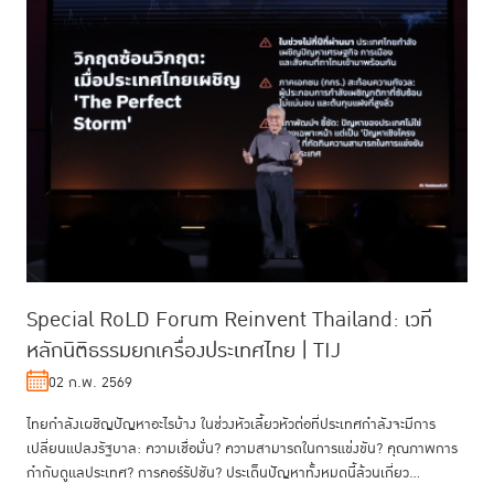
Special RoLD Forum Reinvent Thailand: เวที
หลักนิติธรรมยกเครื่องประเทศไทย | TIJ
02 ก.พ. 2569
ไทยกำลังเผชิญปัญหาอะไรบ้าง ในช่วงหัวเลี้ยวหัวต่อที่ประเทศกำลังจะมีการ
เปลี่ยนแปลงรัฐบาล: ความเชื่อมั่น? ความสามารถในการแข่งขัน? คุณภาพการ
กำกับดูแลประเทศ? การคอร์รัปชัน? ประเด็นปัญหาทั้งหมดนี้ล้วนเกี่ยว...