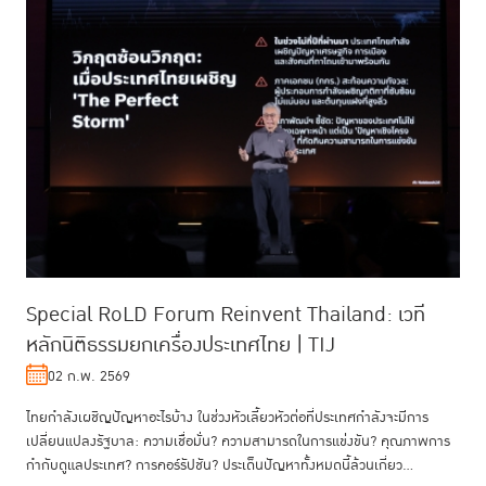
Special RoLD Forum Reinvent Thailand: เวที
หลักนิติธรรมยกเครื่องประเทศไทย | TIJ
02 ก.พ. 2569
ไทยกำลังเผชิญปัญหาอะไรบ้าง ในช่วงหัวเลี้ยวหัวต่อที่ประเทศกำลังจะมีการ
เปลี่ยนแปลงรัฐบาล: ความเชื่อมั่น? ความสามารถในการแข่งขัน? คุณภาพการ
กำกับดูแลประเทศ? การคอร์รัปชัน? ประเด็นปัญหาทั้งหมดนี้ล้วนเกี่ยว...