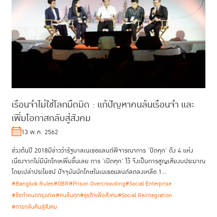
เรือนจำไม่ใช่โลกมืดมิด : แก้ปัญหาคนล้นเรือนจำ และ
เพิ่มโอกาสกลับสู่สังคม
13 พ.ค. 2562
ช่วงต้นปี 2018มีข่าวว่ารัฐบาลเนเธอแลนด์พิจารณาการ ‘ปิดคุก’ ถึง 4 แห่ง
เนื่องจากไม่มีนักโทษเพิ่มขึ้นเลย การ ‘เปิดคุก’ ไว้ จึงเป็นการสูญเสียงบประมาณ
โดยเปล่าประโยชน์ ปัจจุบันนักโทษในเนเธอแลนด์ลดลงเหลือ 1...
#Bangkok Rules
#OBR
#Prison Overcrowding
#Social Enterprise
#ข้อกำหนดกรุงเทพ
#คนล้นคุก
#ธุรกิจเพื่อสังคม
#Social Reintegration
#การกลับคืนสู่สังคม