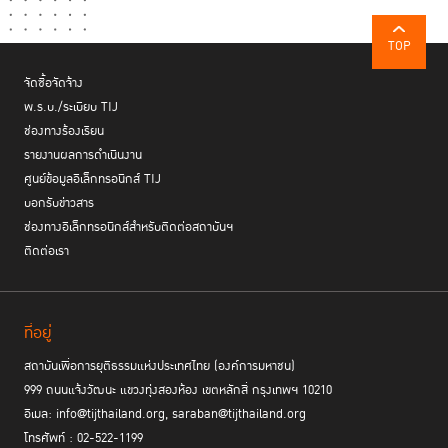
TOP
จัดซื้อจัดจ้าง
พ.ร.บ./ระเบียบ TIJ
ช่องทางร้องเรียน
รายงานผลการดำเนินงาน
ศูนย์ข้อมูลอิเล็กทรอนิกส์ TIJ
บอกรับข่าวสาร
ช่องทางอิเล็กทรอนิกส์สำหรับติดต่อสถาบันฯ
ติดต่อเรา
ที่อยู่
สถาบันเพื่อการยุติธรรมแห่งประเทศไทย (องค์การมหาชน)
999 ถนนแจ้งวัฒนะ แขวงทุ่งสองห้อง เขตหลักสี่ กรุงเทพฯ 10210
อีเมล: info@tijthailand.org, saraban@tijthailand.org
โทรศัพท์ : 02-522-1199