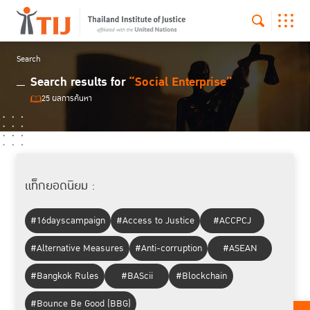
Search
Search results for
“Social Enterprise”
25 ผลการค้นหา
แท็กยอดนิยม :
#16dayscampaign
#Access to Justice
#ACCPCJ
#Alternative Measures
#Anti-corruption
#ASEAN
#Bangkok Rules
#BAScii
#Blockchain
#Bounce Be Good (BBG)