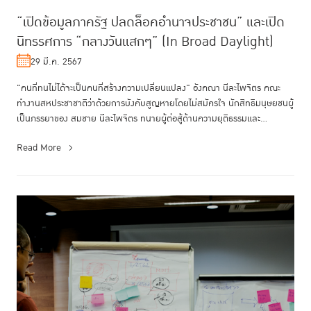
“เปิดข้อมูลภาครัฐ ปลดล็อคอำนาจประชาชน” และเปิด
นิทรรศการ “กลางวันแสกๆ” (In Broad Daylight)
29 มี.ค. 2567
"คนที่ทนไม่ได้จะเป็นคนที่สร้างความเปลี่ยนแปลง" อังคณา นีละไพจิตร คณะ
ทำงานสหประชาชาติว่าด้วยการบังคับสูญหายโดยไม่สมัครใจ นักสิทธิมนุษยชนผู้
เป็นภรรยาของ สมชาย นีละไพจิตร ทนายผู้ต่อสู้ด้านความยุติธรรมและ...
Read More