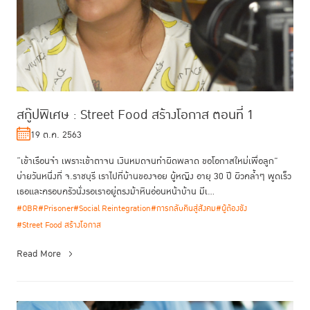
สกู๊ปพิเศษ : Street Food สร้างโอกาส ตอนที่ 1
19 ต.ค. 2563
“เข้าเรือนจำ เพราะเข้าตาจน เงินหมดจนทำผิดพลาด ขอโอกาสใหม่เพื่อลูก”
บ่ายวันหนึ่งที่ จ.ราชบุรี เราไปที่บ้านของจอย ผู้หญิง อายุ 30 ปี ผิวคล้ำๆ พูดเร็ว
เธอและครอบครัวนั่งรอเราอยู่ตรงม้าหินอ่อนหน้าบ้าน มีเ...
#OBR
#Prisoner
#Social Reintegration
#การกลับคืนสู่สังคม
#ผู้ต้องขัง
#Street Food สร้างโอกาส
Read More