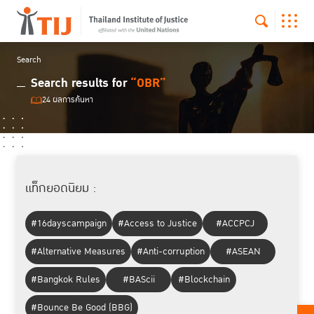
Search
Search results for
“OBR”
24 ผลการค้นหา
แท็กยอดนิยม :
#16dayscampaign
#Access to Justice
#ACCPCJ
#Alternative Measures
#Anti-corruption
#ASEAN
#Bangkok Rules
#BAScii
#Blockchain
#Bounce Be Good (BBG)