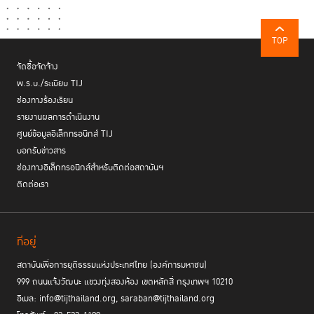
TOP
จัดซื้อจัดจ้าง
พ.ร.บ./ระเบียบ TIJ
ช่องทางร้องเรียน
รายงานผลการดำเนินงาน
ศูนย์ข้อมูลอิเล็กทรอนิกส์ TIJ
บอกรับข่าวสาร
ช่องทางอิเล็กทรอนิกส์สำหรับติดต่อสถาบันฯ
ติดต่อเรา
ที่อยู่
สถาบันเพื่อการยุติธรรมแห่งประเทศไทย (องค์การมหาชน)
999 ถนนแจ้งวัฒนะ แขวงทุ่งสองห้อง เขตหลักสี่ กรุงเทพฯ 10210
อีเมล: info@tijthailand.org, saraban@tijthailand.org