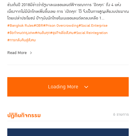
ช่วงต้นปี 2018มีข่าวว่ารัฐบาลเนเธอแลนด์พิจารณาการ ‘ปิดคุก’ ถึง 4 แห่ง
เนื่องจากไม่มีนักโทษเพิ่มขึ้นเลย การ ‘เปิดคุก’ ไว้ จึงเป็นการสูญเสียงบประมาณ
โดยเปล่าประโยชน์ ปัจจุบันนักโทษในเนเธอแลนด์ลดลงเหลือ 1...
#Bangkok Rules
#OBR
#Prison Overcrowding
#Social Enterprise
#ข้อกำหนดกรุงเทพ
#คนล้นคุก
#ธุรกิจเพื่อสังคม
#Social Reintegration
#การกลับคืนสู่สังคม
Read More
Loading More
ปฏิทินกิจกรรม
6 รายการ