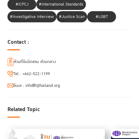
#iCPCJ
#International Standards
#Investigative Interview
#Justice Scan
#LGBT
สุภอรรถ โบสุวรรณ
นอกจากจะได้มายากแล้ว ข้อมูลยังนำไปใช้งานได้ยากด้วย
Contact :
ผู้ก่อตั้งและกรรมการผู้จัดการ HAND Social Enterprise วิสาหกิจเพื่อสังคม
ที่ทำงานต่อต้านคอร์รัปชัน
ให้แนวคิดไว้ว่าหากมองประชาชนเป็นผู้บริโภค และ
รัฐบาลเป็นบริษัทที่ต้องบริหารเงินภาษีของประชาชนที่ใช้ “ซื้อ” บริการภาครัฐ
ส่วนที่รับผิดชอบ ส่วนกลาง
รัฐบาลก็ควรต้องเปิดเผยข้อมูลอย่างโปร่งใสว่าเงินที่ได้จากผู้ซื้อนั้นถูกนำไปใช้
ทำอะไรบ้าง และที่สำคัญคือประชาชนมีอำนาจในการตรวจสอบ มีอำนาจใน
Tel :
+662-522-1199
การจะมีชีวิตที่ดี ปลอดภัย มีความเป็นอยู่ที่ดี
แต่ปัจจุบันพบว่ารัฐยังไม่ปรับตัว
อีเมล :
info@tijthailand.org
ยังคงไม่ได้วิเคราะห์ Customer Journey
ของประชาชน การเปิดเผยข้อมูลที่มี
อยู่ก็ไม่สามารถนำไปใช้ประโยชน์ได้ เช่น บันทึกเข้าคอมพิวเตอร์ไม่ได้ ต้องถ่าย
รูปหน้าจอ หรือไม่ใช่ข้อมูลที่นำไปเปรียบเทียบหรือวิเคราะห์ต่อได้ ทำให้อำนาจ
ของประชาชนที่จะติดตามตรวจสอบและได้รับบริการที่ดียังติดล็อคอยู่
Related Topic