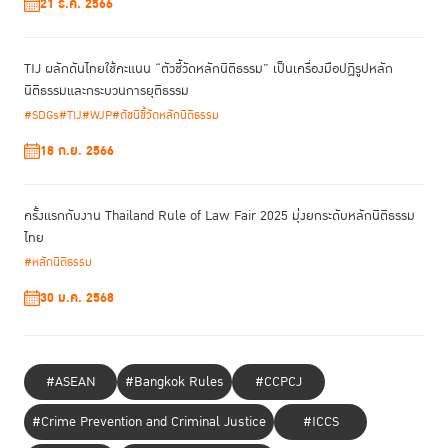
21 ธ.ค. 2566
คอร์รัปชัน การติดตามตรวจสอบการทำงาน นี่คือสิ่งที่ผู้ร่วมวงเสวนาเน้นย้ำ
ทว่า ข้อมูลภาครัฐไม่ใช่สิ่งที่จะได้มาง่าย แม้จะมีกฎหมายที่บัญญัติให้ภาครัฐต้อง
TIJ ผลักดันไทยใช้คะแนน “ตัวชี้วัดหลักนิติธรรม” เป็นเครื่องมือปฏิรูปหลัก
เปิดเผยข้อมูล อย่างพระราชบัญญัติข้อมูลข่าวสารของทางราชการ พ.ศ. 2550
นิติธรรมและกระบวนการยุติธรรม
พงศ์พิพัฒน์ บัญชานนท์
โดย
จาก Nation STORY นักข่าวผู้พยายามใช้ข้อมูล
#SDGs
#TIJ
#WJP
#ดัชนีชี้วัดหลักนิติธรรม
ภาครัฐในการทำข่าวเชิงสืบสวนเพื่อตรวจสอบการใช้อำนาจรัฐมาตลอด
แลก
18 ก.ย. 2566
เปลี่ยนความคิดเห็นในวงเสวนาไว้ว่าตั้งแต่ร้องขอการเปิดเผยข้อมูลภาครัฐ พบ
หน่วยงานภาครัฐมักจะมีทัศนคติ “ไม่เปิด” และยึดการปฏิบัติตาม
ปัญหาว่า
กฎระเบียบของหน่วยงานมากกว่ากฎหมายและประชาชน
พร้อมกันนี้ยังมองว่า
ครั้งแรกกับงาน Thailand Rule of Law Fair 2025 มุ่งยกระดับหลักนิติธรรม
รัฐจะต้องเปิดเผยข้อมูลโดยไม่ต้องร้องขอ และข้อมูลที่ได้มานั้นต้อง
จริงๆ แล้ว
ไทย
สามารถนำไปใช้ประโยชน์ได้อย่างแท้จริง
#หลักนิติธรรม
30 ม.ค. 2568
#ASEAN
#Bangkok Rules
#CCPCJ
#Crime Prevention and Criminal Justice
#ICCS