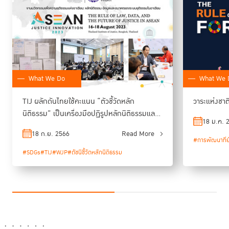
What We Do
What We 
TIJ ผลักดันไทยใช้คะแนน “ตัวชี้วัดหลัก
วาระแห่งชาต
นิติธรรม” เป็นเครื่องมือปฏิรูปหลักนิติธรรมและ
ดาวัลย์ จันทรหัสดี
ด้าน
เจ้าหน้าที่อาวุโสและที่ปรึกษาชุมชน มูลนิธิบูรณะนิเวศ
18 ม.ค. 
กระบวนการยุติธรรม
ความยากลำบากในการเปิดเผย
ผู้ต่อสู้เรื่องบำบัดน้ำเสียคลองด่าน เผยถึง
18 ก.ย. 2566
Read More
#การพัฒนาที่ยั
ข้อมูลภาครัฐในอดีตว่าจะต้องมีความมุ่งมั่นจริงจังที่จะต่อสู้เพื่อส่วนรวม
แล้ว
จะมีแนวร่วมทั้งจากคนในหน่วยงานภาครัฐ สื่อมวลชน รวมทั้งองค์กรไม่แสวงผล
#SDGs
#TIJ
#WJP
#ดัชนีชี้วัดหลักนิติธรรม
กำไร เข้ามาช่วยเหลือ ให้ข้อมูลที่จำเป็นในการติดตามตรวจสอบการทำงานของ
ภาครัฐ ทำให้มองเห็นทั้งภาพรวมและช่องโหว่ของปัญหา นำไปสู่การเรียกร้อง
เมื่อได้ข้อมูลมาก็
ความยุติธรรมและเกิดการเปลี่ยนแปลงได้ โดยทิ้งท้ายไว้ว่า
ต้องทุ่มตัวลงไปเปิดเผย ไม่ใช่วางข้อมูลไว้เฉยๆ
“ถ้าข้อมูลเป็นความจริง ต่อให้หน่วยงานใดเข้ามาตรวจสอบกี่ครั้งก็เป็นความ