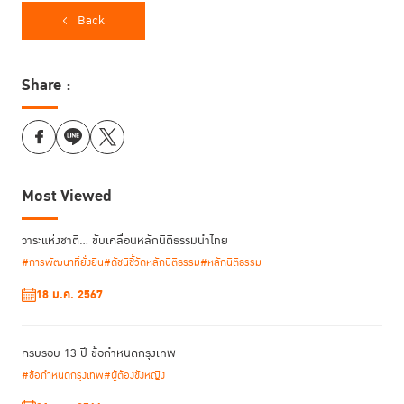
Back
Share :
Most Viewed
วาระแห่งชาติ… ขับเคลื่อนหลักนิติธรรมนำไทย
#การพัฒนาที่ยั่งยืน
#ดัชนีชี้วัดหลักนิติธรรม
#หลักนิติธรรม
18 ม.ค. 2567
ครบรอบ 13 ปี ข้อกำหนดกรุงเทพ
ข้อมูลเป็นอาวุธของผู้ที่ถือข้อมูลไว้ ไม่ว่าฝ่ายนั้นจะเป็นใคร ดังนั้นการเปิดเผย
#ข้อกำหนดกรุงเทพ
#ผู้ต้องขังหญิง
ข้อมูลจึงเป็นสิ่งสำคัญ โดยเฉพาะข้อมูลที่สามารถนำไปใช้ประโยชน์เพื่อการ
พัฒนาประเทศได้ การเปิดเผยข้อมูลจะช่วยสร้างความโปร่งใส การป้องกันการ