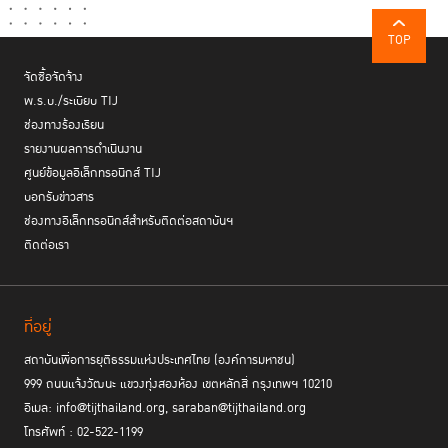
จริง”
TOP
ปลดล็อคอำนาจประชาชน
จัดซื้อจัดจ้าง
พ.ร.บ./ระเบียบ TIJ
ช่องทางร้องเรียน
หน่วยงานภาครัฐพัฒนามาตรฐานใน
วงเสวนาสรุปข้อเสนอ โดยเรียกร้องให้
รายงานผลการดำเนินงาน
การเก็บข้อมูลระบบ Open Data ให้ทัดเทียมกับหลักสากล
ซึ่งมีองค์กร
ศูนย์ข้อมูลอิเล็กทรอนิกส์ TIJ
การเปิดเผยข้อมูลทุจริตคอร์รัปชันต้อง
นานาชาติที่มีความเชี่ยวชาญดูแลอยู่
บอกรับข่าวสาร
มีช่องทางที่ปลอดภัยให้ร้องเรียน
โดยไม่เปิดเผยข้อมูลผู้แจ้ง โดยปัจจุบันมี
ช่องทางอิเล็กทรอนิกส์สำหรับติดต่อสถาบันฯ
แอปพลิเคชันที่เป็นช่องทางร้องเรียนได้อย่างปลอดภัย เช่น เฟสบุ๊กเพจต้องแฉ
ACT Ai
https://actai.co
การบังคับ
ติดต่อเรา
เครื่องมือสู้โกงภาคประชาชน หรือ
รวมทั้ง
ใช้กฎหมายให้เป็นประโยชน์ต่อสาธารณะแทนที่จะเป็นอุปสรรคต่อประโยชน์
สาธารณะ
อย่างพระราชบัญญัติคุ้มครองข้อมูลส่วนบุคคลที่ไม่ควรจะยกมาอ้าง
เพื่อปกปิดข้อมูลส่วนบุคคลได้ หากการกระทำนั้นเป็นโทษต่อคนส่วนใหญ่ใน
ที่อยู่
สังคม
สถาบันเพื่อการยุติธรรมแห่งประเทศไทย (องค์การมหาชน)
999 ถนนแจ้งวัฒนะ แขวงทุ่งสองห้อง เขตหลักสี่ กรุงเทพฯ 10210
อีเมล: info@tijthailand.org, saraban@tijthailand.org
โทรศัพท์ : 02-522-1199