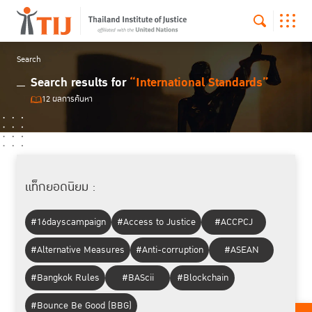
Search
Search results for
“International Standards”
12 ผลการค้นหา
แท็กยอดนิยม :
#16dayscampaign
#Access to Justice
#ACCPCJ
#Alternative Measures
#Anti-corruption
#ASEAN
#Bangkok Rules
#BAScii
#Blockchain
#Bounce Be Good (BBG)