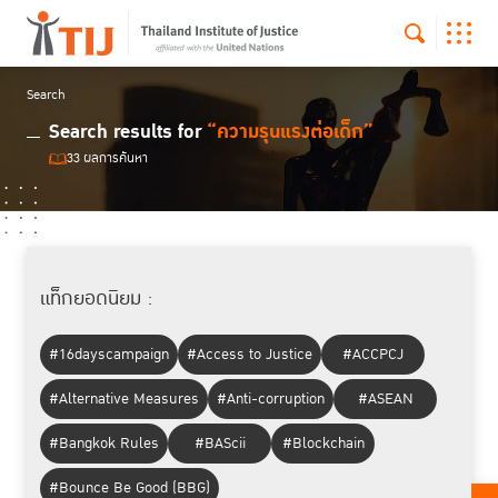
Search
Search results for
“ความรุนแรงต่อเด็ก”
33 ผลการค้นหา
แท็กยอดนิยม :
#16dayscampaign
#Access to Justice
#ACCPCJ
#Alternative Measures
#Anti-corruption
#ASEAN
#Bangkok Rules
#BAScii
#Blockchain
#Bounce Be Good (BBG)