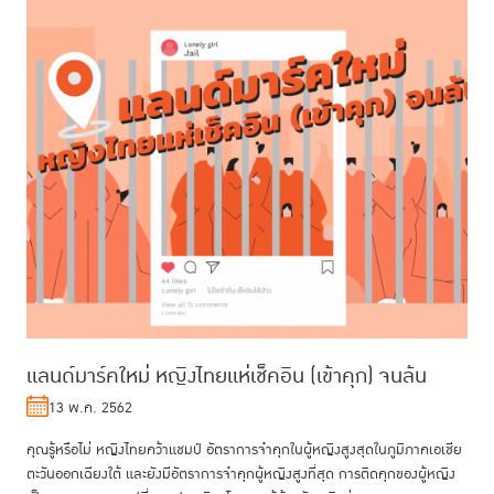
แลนด์มาร์คใหม่ หญิงไทยแห่เช็คอิน (เข้าคุก) จนล้น
13 พ.ค. 2562
คุณรู้หรือไม่ หญิงไทยคว้าแชมป์ อัตราการจำคุกในผู้หญิงสูงสุดในภูมิภาคเอเชีย
ตะวันออกเฉียงใต้ และยังมีอัตราการจำคุกผู้หญิงสูงที่สุด การติดคุกของผู้หญิง