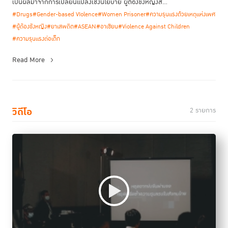
เป็นผลมาจากการเปลี่ยนแปลงเชิงนโยบาย ผู้ต้องขังหญิงส่...
#Drugs
#Gender-based VIolence
#Women Prisoner
#ความรุนแรงด้วยเหตุแห่งเพศ
#ผู้ต้องขังหญิง
#ยาเสพติด
#ASEAN
#อาเซียน
#Violence Against Children
#ความรุนแรงต่อเด็ก
Read More
วิดีโอ
2 รายการ