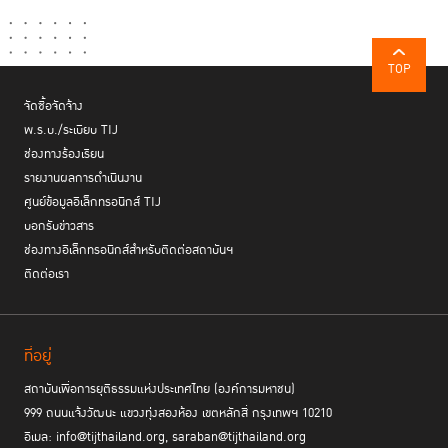
TOP
จัดซื้อจัดจ้าง
พ.ร.บ./ระเบียบ TIJ
ช่องทางร้องเรียน
รายงานผลการดำเนินงาน
ศูนย์ข้อมูลอิเล็กทรอนิกส์ TIJ
บอกรับข่าวสาร
ช่องทางอิเล็กทรอนิกส์สำหรับติดต่อสถาบันฯ
ติดต่อเรา
ที่อยู่
สถาบันเพื่อการยุติธรรมแห่งประเทศไทย (องค์การมหาชน)
999 ถนนแจ้งวัฒนะ แขวงทุ่งสองห้อง เขตหลักสี่ กรุงเทพฯ 10210
อีเมล: info@tijthailand.org, saraban@tijthailand.org