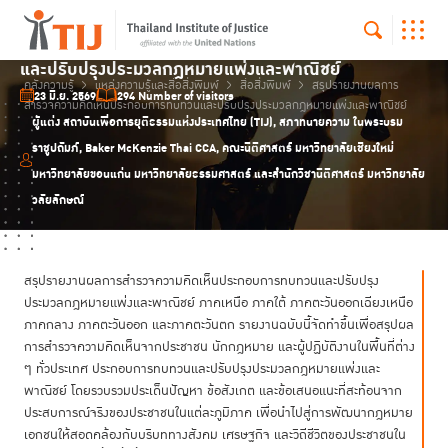
สรุปรายงานผลการสำรวจความคิดเห็นประกอบการทบทวน
และปรับปรุงประมวลกฎหมายแพ่งและพาณิชย์
คลังความรู้
แหล่งความรู้และสื่อสิ่งพิมพ์
สื่อสิ่งพิมพ์
สรุปรายงานผลการ
23 มิ.ย. 2569
294 Number of visitors
สำรวจความคิดเห็นประกอบการทบทวนและปรับปรุงประมวลกฎหมายแพ่งและพาณิชย์
ผู้แต่ง สถาบันเพื่อการยุติธรรมแห่งประเทศไทย (TIJ), สภาทนายความ ในพระบรม
ราชูปถัมภ์, Baker McKenzie Thai CCA, คณะนิติศาสตร์ มหาวิทยาลัยเชียงใหม่
มหาวิทยาลัยขอนแก่น มหาวิทยาลัยธรรมศาสตร์ และสำนักวิชานิติศาสตร์ มหาวิทยาลัย
วลัยลักษณ์
สรุปรายงานผลการสำรวจความคิดเห็นประกอบการทบทวนและปรับปรุง
ประมวลกฎหมายแพ่งและพาณิชย์ ภาคเหนือ ภาคใต้ ภาคตะวันออกเฉียงเหนือ
ภาคกลาง ภาคตะวันออก และภาคตะวันตก รายงานฉบับนี้จัดทำขึ้นเพื่อสรุปผล
การสำรวจความคิดเห็นจากประชาชน นักกฎหมาย และผู้ปฏิบัติงานในพื้นที่ต่าง
ๆ ทั่วประเทศ ประกอบการทบทวนและปรับปรุงประมวลกฎหมายแพ่งและ
พาณิชย์ โดยรวบรวมประเด็นปัญหา ข้อสังเกต และข้อเสนอแนะที่สะท้อนจาก
ประสบการณ์จริงของประชาชนในแต่ละภูมิภาค เพื่อนำไปสู่การพัฒนากฎหมาย
เอกชนให้สอดคล้องกับบริบททางสังคม เศรษฐกิจ และวิถีชีวิตของประชาชนใน