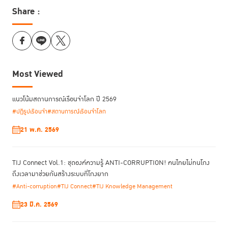
มหาวิทยาลัยขอนแก่น มหาวิทยาลัย
Share :
ธรรมศาสตร์ และสำนักวิชานิติศาสตร์
มหาวิทยาลัยวลัยลักษณ์
ลิขสิทธิ์ :
สถาบันเพื่อการยุติธรรมแห่งประเทศไทย
(TIJ), สภาทนายความ ในพระบรม
ราชูปถัมภ์, Baker McKenzie Thai CCA,
คณะนิติศาสตร์ มหาวิทยาลัยเชียงใหม่
Most Viewed
มหาวิทยาลัยขอนแก่น มหาวิทยาลัย
ธรรมศาสตร์ และสำนักวิชานิติศาสตร์
แนวโน้มสถานการณ์เรือนจำโลก ปี 2569
มหาวิทยาลัยวลัยลักษณ์
#ปฏิรูปเรือนจำ
#สถานการณ์เรือนจำโลก
21 พ.ค. 2569
ดาวน์โหลด
TIJ Connect Vol.1: ชุดองค์ความรู้ ANTI-CORRUPTION! คนไทยไม่ทนโกง
ถึงเวลามาช่วยกันสร้างระบบที่โกงยาก
#Anti-corruption
#TIJ Connect
#TIJ Knowledge Management
23 มี.ค. 2569