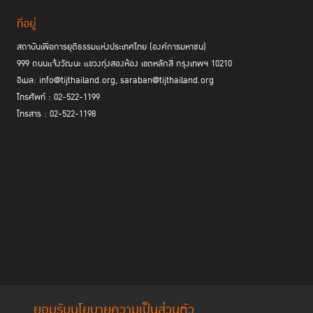
ที่อยู่
สถาบันเพื่อการยุติธรรมแห่งประเทศไทย (องค์การมหาชน)
999 ถนนแจ้งวัฒนะ แขวงทุ่งสองห้อง เขตหลักสี่ กรุงเทพฯ 10210
อีเมล: info@tijthailand.org, saraban@tijthailand.org
โทรศัพท์ : 02-522-1199
โทรสาร : 02-522-1198
ยอมรับนโยบายความเป็นส่วนตัว