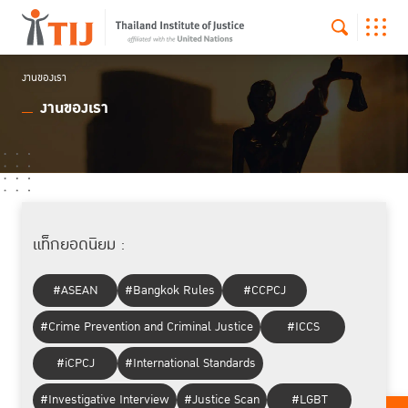
งานของเรา
งานของเรา
แท็กยอดนิยม :
#ASEAN
#Bangkok Rules
#CCPCJ
#Crime Prevention and Criminal Justice
#ICCS
#iCPCJ
#International Standards
#Investigative Interview
#Justice Scan
#LGBT