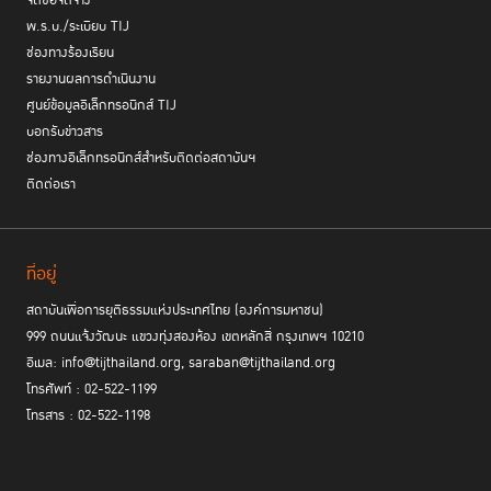
จัดซื้อจัดจ้าง
พ.ร.บ./ระเบียบ TIJ
ช่องทางร้องเรียน
รายงานผลการดำเนินงาน
ศูนย์ข้อมูลอิเล็กทรอนิกส์ TIJ
บอกรับข่าวสาร
ช่องทางอิเล็กทรอนิกส์สำหรับติดต่อสถาบันฯ
ติดต่อเรา
ที่อยู่
สถาบันเพื่อการยุติธรรมแห่งประเทศไทย (องค์การมหาชน)
999 ถนนแจ้งวัฒนะ แขวงทุ่งสองห้อง เขตหลักสี่ กรุงเทพฯ 10210
อีเมล: info@tijthailand.org, saraban@tijthailand.org
โทรศัพท์ : 02-522-1199
โทรสาร : 02-522-1198