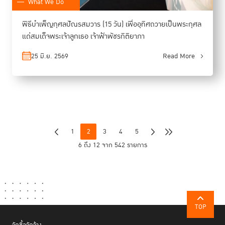
What We Do
พิธีบำเพ็ญกุศลปัณรสมวาร (15 วัน) เพื่ออุทิศถวายเป็นพระกุศล
แด่สมเด็จพระเจ้าลูกเธอ เจ้าฟ้าพัชรกิติยาภา
25 มิ.ย. 2569
Read More
1
2
3
4
5
6 ถึง 12 จาก 542 รายการ
TOP