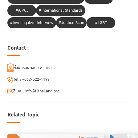
#iCPCJ
#International Standards
#Investigative Interview
#Justice Scan
#LGBT
งานประชุมระดับสูงผ่านช่องทางออนไลน์ในครั้งนี้ ยังมีผู้เชี่ยวชาญด้านการ
กาดา
ปฏิบัติต่อผู้ต้องขังหญิงและนโยบายยาเสพติด ร่วมบรรยายด้วย ได้แก่
ฟาติ วาลี ผู้อำนวยการ UNODC สำนักงานใหญ่ ประจำกรุงเวียนนา
ออสเตรีย โอลิเวีย โรป ผู้อำนวยการ PRI แคทเธอรีน เฮิร์ด ผู้อำนวยการ
Contact :
สถาบันวิจัยนโยบายด้านอาชญากรรมและการยุติธรรม
คลอเดีย บาโรนี
และ
เจ้าหน้าที่ด้านการควบคุมสารเสพติดและป้องกันอาชญากรรมจาก UNODC
ชลธิช ชื่นอุระ ผู้อำนวยการสำนักส่งเสริมข้อกำหนด
ซึ่งดำเนินรายการโดย
ส่วนที่รับผิดชอบ ส่วนกลาง
กรุงเทพและการปฏิบัติต่อผู้กระทำผิด TIJ
Tel :
+662-522-1199
Presentation download
อีเมล :
info@tijthailand.org
Dr. Catherine Heard's PowerPoint
Related Topic