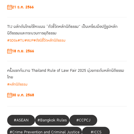
ถึงเรื่องราว และเสริมพลังให้พวกเธอ เพราะเสียงของพวกเธอ
21 ธ.ค. 2566
นั้นมีความสำคัญต่อการกำหนดนโยบายที่สนองตอบความ
ต้องการทางเพศภาวะ”
TIJ ผลักดันไทยใช้คะแนน “ตัวชี้วัดหลักนิติธรรม” เป็นเครื่องมือปฏิรูปหลัก
“เมื่อมองไปถึงอนาคตในอีก 10 ปีข้างหน้า เราจำเป็นต้อง
นิติธรรมและกระบวนการยุติธรรม
ทำงานร่วมกันทั้งในระดับรัฐบาล ภาคประชาสังคม ภาคเอกชน
#SDGs
#TIJ
#WJP
#ดัชนีชี้วัดหลักนิติธรรม
องค์กรไม่แสวงผลกำไร ชุมชน และตัวผู้หญิงเอง เพื่อให้เกิด
18 ก.ย. 2566
การปรับปรุงกระบวนการยุติธรรมอย่างเป็นรูปธรรม โดยมอง
ไปถึงมาตรการที่มิใช่การคุมขังและมาตรการทางเลือกอื่น ๆ ที่
จะมีประสิทธิภาพในการช่วยบำบัดฟื้นฟูผู้ต้องขังหญิง และนำ
ครั้งแรกกับงาน Thailand Rule of Law Fair 2025 มุ่งยกระดับหลักนิติธรรม
พวกเธอกลับคืนสู่สังคมได้อย่างยั่งยืนต่อไป”
ไทย
#หลักนิติธรรม
30 ม.ค. 2568
#ASEAN
#Bangkok Rules
#CCPCJ
#Crime Prevention and Criminal Justice
#ICCS