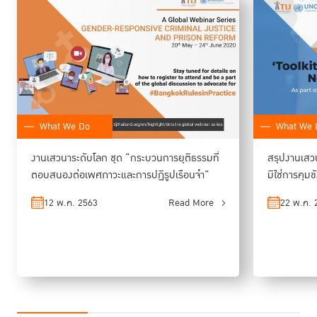
What We Do
What We 
งานเสวนาระดับโลก ชุด “กระบวนการยุติธรรมที่
สรุปงานเสวนา
ตอบสนองต่อเพศภาวะและการปฏิรูปเรือนจำ”
มิใช่การคุม
12 พ.ค. 2563
Read More
22 พ.ค. 