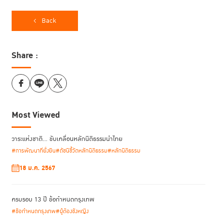
ปฏิรูปการลงโทษสากล (Penal Reform International – PRI)
ได้ถือโอกาส
ในเดือนครบรอบ 10 ปี ข้อกำหนดกรุงเทพ จัดงานประชุมระดับสูงผ่านช่องทาง
Back
“10 ปี ข้อกำหนดกรุงเทพ : มุมมองระหว่างประเทศ และ
ออนไลน์ ในหัวข้อ
ทิศทางในอนาคต”
เพื่อแลกเปลี่ยนความคิดเห็นกันถึงอดีตและอนาคตของข้อ
กำหนดกรุงเทพ
Share :
Most Viewed
วาระแห่งชาติ… ขับเคลื่อนหลักนิติธรรมนำไทย
#การพัฒนาที่ยั่งยืน
#ดัชนีชี้วัดหลักนิติธรรม
#หลักนิติธรรม
18 ม.ค. 2567
ศ. (พิเศษ) ดร. กิตติพงษ์ กิตยารักษ์ ผู้อำนวยการสถาบันเพื่อการ
ในการนี้
ยุติธรรมแห่งประเทศไทย
(TIJ)
กล่าวเปิดงานเสวนา ใจความสำคัญว่า
ครบรอบ 13 ปี ข้อกำหนดกรุงเทพ
#ข้อกำหนดกรุงเทพ
#ผู้ต้องขังหญิง
“ในอนาคต เราจำเป็นต้องจัดหาพื้นที่ที่จะช่วยให้ผู้หญิงได้เล่า