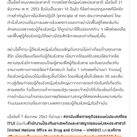
เป็นข้อกำหนดสหประชาชาติ จากสมัชชาใหญ่แห่งสหประชาชาติ เมื่อวันที่ 21
ธันวาคม พ.ศ. 2553 ซึ่งนับเป็นเวลา 10 ปีแล้ว ที่ข้อกำหนดกรุงเทพที่มีหลัก
การสำคัญในการไม่เลือกปฏิบัติ (principle of non-discrimination) โดย
คำนึงถึงความต้องการเฉพาะเชิงเพศภาวะและการบำบัดฟื้นฟูที่สอดรับกับ
ลักษณะเฉพาะของผู้ต้องขังหญิง ได้ถูกนำมาใช้ในประเทศต่าง ๆ เพื่อช่วยเหลือ
และฟื้นฟูผู้ต้องขังหญิงได้อย่างมีประสิทธิภาพและเท่าเทียมยิ่งขึ้น
อย่างไรก็ตาม ผู้ต้องขังหญิงยังต้องเผชิญกับความไม่เท่าเทียมด้านคุณภาพ
ชีวิต เมื่อเปรียบเทียบกับผู้ต้องขังชาย เนื่องจากโครงสร้างของเรือนจำหรือ
สถานคุมขังมักจะออกแบบโดยผู้ชายเพื่อผู้ต้องขังชาย และในขณะเดียวกัน
รายงานสถานการณ์เรือนจำโลกพบว่า ในช่วง 1 ทศวรรษที่ผ่านมา จำนวนผู้
ต้องขังหญิงมีแนวโน้มเพิ่มสูงขึ้นทั่วโลก โดยเพิ่มสูงขึ้นถึงร้อยละ 50 และเส้น
ทางสู่เรือนจำของผู้ต้องขังหญิงส่วนใหญ่มาจากการกระทำผิดในคดีเกี่ยวกับ
สารเสพติด จึงเป็นความท้าทายของรัฐบาลและเจ้าหน้าที่ที่เกี่ยวข้องทั่วโลกใน
การดำเนินงานด้านกระบวนการยุติธรรมทางอาญาให้สอดคล้องเหมาะสมกับ
จำนวนและความต้องการทางเพศภาวะของผู้ต้องขังหญิงในปัจจุบัน
สถาบันเพื่อการยุติธรรมแห่งประเทศไทย
เมื่อวันที่ 7 ธันวาคม 2563 ที่ผ่านมา
(TIJ)
สำนักงานป้องกันยาเสพติดและอาชญากรรมแห่งสหประชาชาติ
ร่วมกับ
(United Nations Office on Drug and Crime – UNODC)
องค์การ
และ