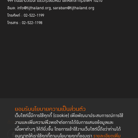
999 ถนนแจ้งวัฒนะ แขวงทุ่งสองห้อง เขตหลักสี่ กรุงเทพฯ 10210
อีเมล: info@tijthailand.org, saraban@tijthailand.org
โทรศัพท์ : 02-522-1199
โทรสาร : 02-522-1198
ยอมรับนโยบายความเป็นส่วนตัว
เว็บไซต์นี้มีการใช้คุกกี้ (cookie) เพื่อพัฒนาประสบการณ์การใช้
ติดตามช่องทาง social
งานและเพิ่มความพึงพอใจต่อการได้รับการเสนอข้อมูลและ
เนื้อหาต่างๆ ให้ดียิ่งขึ้น โดยการเข้าใช้งานเว็บไซต์นี้ถือว่าท่านได้
อนุญาตให้เราใช้คุกกี้ตามนโยบายคุกกี้ของเรา
รายละเอียดเพิ่ม