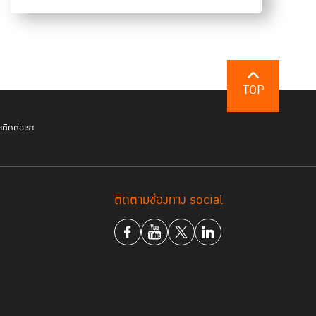
men
สำนักงาน
มีชื่อว่า
e Behind The
สดงออกถึงความ
TOP
ผู้หญิงถูกกระทำ
มชาติมาอาศัยอยู่
วะวิตกกังวล เศร้า
ฯ
ติดต่อเรา
รล็อกดาวน์ พวก
ติดตามช่องทาง social
วจช่วงเดือน
ประเทศไทย กลาย
ือมีการใช้คำศัพท์ที่เหยียดเพศอยู่มากที่สุดเมื่อเทียบกับ
เจาะจงไปที่ลักษณะพฤติกรรมรุนแรงในโลกออนไลน์ของ
ี่สุด รองลงมาคือการใช้ภาษาที่รุนแรงซึ่งทำร้ายต่อ