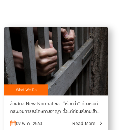
ทัล สร้างระบบเชื่อมโยงข้อมูลระหว่างหน่วยงานใน
วงยุติธรรม พัฒนาระบบ Big Data และกระจายอำนาจ
ยเหลือมากขึ้น เพื่อขยายโอกาสการเข้าถึงกองทุน
ายน 2019 ถึง กันยายน 2020 ซึ่งเป็น
ังคลาเทศ อินเดีย เนปาล อินโดนีเซีย
เทศไทย จากกว่า 20.5 ล้านตัวอย่าง พบ
โดยกว่า 80% เป็นประเทศที่มีกลุ่มแรงงาน
What We Do
ข้อเสนอ New Normal ของ “เรือนจำ” ต้องเริ่มที่
กระบวนการลงโทษทางอาญา ตั้งแต่ก่อนส่งคนเข้ามา
จำคุก
09 พ.ค. 2563
Read More