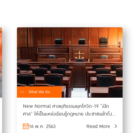
ทำงานให้ทันสมัย เช่น เปลี่ยนจากการใช้กระดาษมาใช้ระบบไฟล์ดิจิ
กระบวนการยุติธรรม ตำรวจ อัยการ ศาล ราชทัณฑ์ และกระทร
ให้หน่วยงานของกองทุนในท้องถิ่นมีอำนาจตัดสินใจอนุมัติความช่ว
ยุติธรรมให้มากขึ้น
“ผลการสำรวจทางออนไลน์ตั้งแต่เดือนกันย
ช่วงการแพร่ระบาดของโควิด-19 ในประเทศบ
ฟิลิปปินส์ มาเลเซีย สิงคโปร์ รวมทั้งประ
3500 คำที่บ่งชี้ถึงความรุนแรงต่อผู้หญิง 
What We Do
ข้ามชาติอาศัยอยู่เป็นจำนวนมาก”
New Normal ศาลยุติธรรมยุคโควิด-19 “เปิด
ศาล” ให้เป็นแหล่งเรียนรู้กฎหมาย ประชาชนเข้าถึง
ง่าย ตรวจสอบได้ทุกคดี
16 พ.ค. 2563
Read More