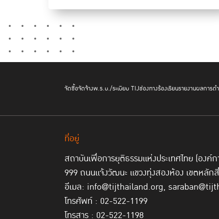
จัดซื้อจัดจ้าง
พ.ร.บ./ระเบียบ TIJ
ช่องทางร้องเรียน
รายงานผลการดำเ
ที่อยู่
สถาบันเพื่อการยุติธรรมแห่งประเทศไทย (องค
999 ถนนแจ้งวัฒนะ แขวงทุ่งสองห้อง เขตหลักส
อีเมล: info@tijthailand.org, saraban@tijt
โทรศัพท์ : 02-522-1199
โทรสาร : 02-522-1198