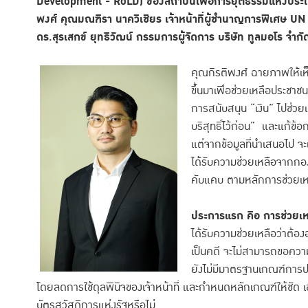
Development - RoLD) ของสถาบันเพื่อการยุติธรรมแห่งประเทศ
พงศ์ คุณมณฑิรา นาควิเชียร เจ้าหน้าที่ผู้ชำนาญการพิเศษ
UN
ดร.สุรเสกข์ ยุทธิวัฒน์ กรรมการผู้จัดการ บริษัท ทูลมอโร จำกั
คุณกิรติพงศ์ ฉายภาพให้เห็นว
ขึ้นมาเพื่อช่วยเหลือประชาช
การสนับสนุน “เงิน” ไปช่วยเ
บริสุทธิ์ไว้ก่อน” และแก้ข
แต่จากข้อมูลที่นำเสนอไป จะ
ได้รับความช่วยเหลือจากก
คับแคบ ตามหลักการช่วยเ
ประการแรก คือ การช่วยเ
ได้รับความช่วยเหลือว่าต้อง
เป็นคดี จะไม่สามารถขอความ
ยังไม่มีมาตรฐานเกณฑ์การปร
โดยลดการใช้ดุลพินิจของเจ้าหน้าที่ และกำหนดหลักเกณฑ์ให้ชัด เช
บัตรสวัสดิการแห่งรัฐหรือไม่