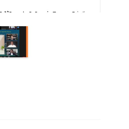
หรือได้รับการประกันตัวระหว่างพิจารณาคดี
เช่นเดียว
มกฎหมายว่า ถ้าให้ปล่อยตัวชั่วคราว ผู้ต้องหามีความ
ซึ่งไม่มีหลักเกณฑ์ที่ชัดเจน ทำให้มีสถิติผู้ต้องหาที่มี
ยเหลือ ข้อนี้จึงเสนอว่า ต้องแก้ไขด้วยการใช้ความ
ว่า ผู้ที่ไม่ถูกอนุมัติคำร้อง เป็นเพราะการตีความเช่นกัน
รัฐดำเนินการโดยไม่มีอำนาจ ซึ่งคับแคบเกินไป
ูกตีกรอบว่าต้องเป็นโครงการที่มาจากส่วนกลางเท่านั้น
ข้าถึงกองทุนยุติธรรม แต่เมื่อมีการแพร่ระบาดของโค
งานที่บ้านมารับเรื่องโดยตรงไม่ได้ ประชาชนที่ต้องการ
ุมัติว่าจะให้เงินไปช่วยเหลือในคำร้องใดก็ต้องประชุม
ทุนยุติธรรม ควรใช้โอกาสนี้ในการพัฒนาระบบการ