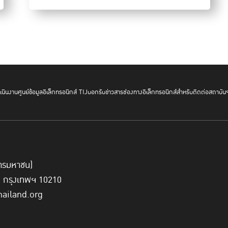
คุณมณฑิรา นาควิเชียร เจ้าหน้าที่ผู้ชำนาญการพิเศษ
UN Wo
ภาคพื้นเอเชียและแปซิฟิก
เปิดเผยผลงานวิจัยของ UN Women ที่
COVID-19 and Violence Against Women : The Evidenc
Talk ซึ่งค้นพบ “คำ” ที่ถูกโพสต์ลงในโลกออนไลน์จำนวนมากแ
รุนแรงต่อผู้หญิง รวมทั้งยังใช้ AI ค้นพบภาพในโซเชียลมีเดียที่มี
ความรุนแรงเช่นกัน พร้อมระบุว่าในประเทศที่มีกลุ่มผู้ใช้แรงงานข้า
มาก โดยเฉพาะใน ไทย มาเลเซีย และสิงคโปร์ คนกลุ่มนี้จะอยู่ในภา
นินงาน
ศูนย์ข้อมูลอิเล็กทรอนิกส์ TIJ
บอกรับข่าวสาร
ช่องทางอิเล็กทรอนิกส์สำหรับติดต่อสถาบัน
หวาดกลัวไม่สามารถติดต่อครอบครัวได้ โดยเฉพาะในช่วงของกา
เขายังขาดข้อมูลเพราะไม่เข้าใจภาษาของประเทศที่อาศัยอยู่ดีพอ
เจ้าหน้าที่ผู้ชำนาญการพิเศษ UN Women ยังเปิดเผยผลการสำร
ตุลาคม ปี 2019 ถึง ตุลาคม 2020 โดยพบการใช้ TWITTER ใน
์การมหาชน)
เป็นแหล่งที่ใช้ภาษาที่มุ่งร้ายทำให้เสียศักดิ์ศรีความเป็นผู้หญิง หร
ี่ กรุงเทพฯ 10210
ชาติอื่น รวมไปถึงพฤติกรรมที่เรียกกันว่า “ล่าแม่มด” และเมื่อ
hailand.org
ประเทศไทย จะพบคำที่บ่งชี้ถึง พฤติกรรมความรุนแรงของคู่รักมากท
จิตใจของเด็ก และอันดับที่สาม คือ ความรุนแรงต่อผู้หญิง