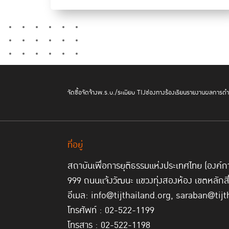
จัดซื้อจัดจ้าง
พ.ร.บ./ระเบียบ TIJ
ช่องทางร้องเรียน
รายงานผลการดำเ
ที่อยู่
สถาบันเพื่อการยุติธรรมแห่งประเทศไทย (องค
999 ถนนแจ้งวัฒนะ แขวงทุ่งสองห้อง เขตหลักส
อีเมล: info@tijthailand.org, saraban@tijt
โทรศัพท์ : 02-522-1199
โทรสาร : 02-522-1198