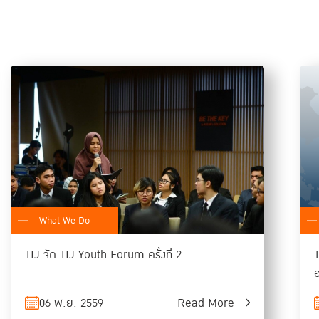
 & Ombudsman, GIZ Myanmar
onal Affairs Office of the Attorney General,
 Mutual Legal Assistance Treaty (SOM-MLAT)
, Union Attorney General's Office,
What We Do
ing (ASLOM) Myanmar
eements Directorate, Department of Corporate
T
TIJ จัด TIJ Youth Forum ครั้งที่ 2
on Transnational Organized Crime, UNODC
06 พ.ย. 2559
Read More