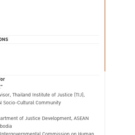
ONS
for
l”
or, Thailand Institute of Justice (TIJ),
N Socio-Cultural Community
partment of Justice Development, ASEAN
mbodia
 Intergovernmental Commission on Human