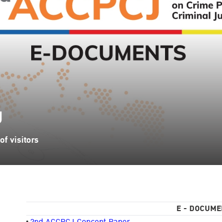
J
f visitors
E - DOCUME
2nd ACCPCJ Concept Paper