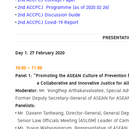
2nd ACCPCJ Programme
(as of 2020.02.26)
2nd ACCPCJ Discussion Guide
2nd ACCPCJ Covid-19 Report
PRESENTATI
Day 1: 27 February 2020
10:00 – 11:00
Panel 1: “Promoting the ASEAN Culture of Prevention 
a Collaborative and Innovative Justice for Al
Moderator:
Mr. Vongthep Arthakaivalvatee, Special Advis
Former Deputy Secretary-General of ASEAN for ASEA
Panelists:
Mr. Davann Tanheang, Director-General, General De
Senior Law Officials Meeting (ASLOM) Leader of Ca
Ms. Yuyun Wahyuningrum, Representative of ASEAN