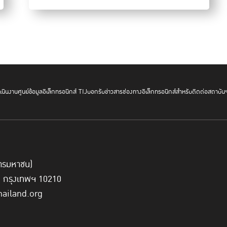
Mr. Matti Joutsen, Special Advisor, T
hailand Institute o
Cluster III:
Innovation and Collaboration
Topic 3: Building Capacity through Partnership
- good practices in ASEAN
- technical assistance
- future capacity building activities
นินงาน
ศูนย์ข้อมูลอิเล็กทรอนิกส์ TIJ
บอกรับข่าวสาร
ช่องทางอิเล็กทรอนิกส์สำหรับติดต่อสถาบัน
Chair:
Mr. Dhannan Vishakan Sunoto, Deputy Chief o
Panelists:
General Sophana Meach, Secretary of State for the Min
Meetings on Transnational Crime (SOMTC) Leader o
Mr. Wei Xian Tee, Cybercrime Specialized Officer, I
Dr. Seree Nonthasoot, Senior Executive Vice President
์การมหาชน)
Public Enterprises, Former Representative of the AIC
ี่ กรุงเทพฯ 10210
hailand.org
16:15 – 17:45
Breakout Session
Cluster I: Culture of Prevention