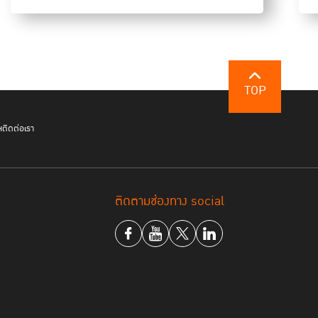
f Justice (TIJ)
TOP
ฯ
ติดต่อเรา
f Party, ASEAN-USAID PROSPECT
istry of Interior, ASEAN Senior Official
f Cambodia
ติดตามช่องทาง social
NTERPOL Global Complex for Innovation
, Institute of Research and Development for
HR Thailand