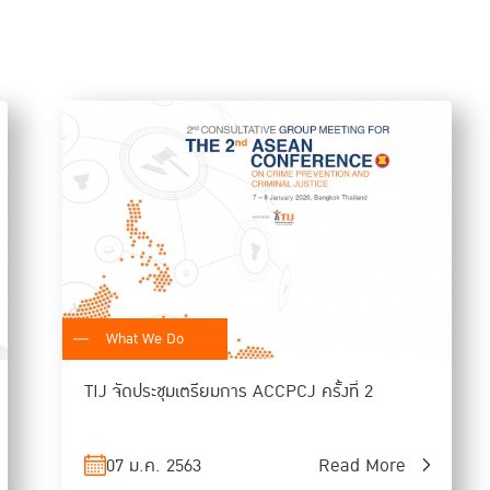
Ms. Khine Myat Chit,
Senior Advisor for Operations
Cluster II: Law and Justice
Topic 2: International Cooperation in Criminal Matters
- Mutual Legal Assistance in cybercrime
- cross-border access to electronic evidence
- protection of victims
Chair:
Dr. Chatchom Akapin, Director-General, Internati
Representative of ASEAN Senior Officials Meeting on
Thailand
Panelists:
Mr. Kyaw Thu Hein, Director, Legal Advice Department
What We Do
Representative of ASEAN Senior Law Officials Meet
Mr. Un Sovannasam, Director, Legal Services and Agr
TIJ จัดประชุมเตรียมการ ACCPCJ ครั้งที่ 2
and Community Affairs, the ASEAN Secretariat
Mr. Jin Suk Park, Prosecutorial & Judicial Adviser 
07 ม.ค. 2563
Read More
Regional Office