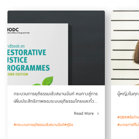
เชื้อโควิด-19 จำนวนมาก เช่น จีน อินเดีย อิตาลี สหรัฐอเมริกา ก็ได้พยายาม
เดินหน้าพิจารณาพิพากษาคดี โดยขยายขอบเขตการบริหารจัดการในช่องทาง
ออนไลน์ พัฒนาระบบเพื่อให้คู่ความและผู้มีส่วนเกี่ยวข้องไม่ต้องเดินทางไปศาล
ด้วยตนเอง ตั้งแต่การบริการให้คำปรึกษาทางกฎหมาย การยื่นสำนวนผ่าน
ระบบออนไลน์ การสืบพยาน พิจารณารวมทั้งอ่านคำพิพากษาคดีโดยใช้วิธี
Video Conference โดยเฉพาะอย่างยิ่งคดีที่มีความสำคัญเร่งด่วน เช่น คดี
ความรุนแรงทางเพศ คดีความรุนแรงในครอบครัว คดีละเมิดเด็กและเยาวชน
และคดีที่ผู้ต้องหาอยู่ระหว่างการควบคุมตัวของรัฐ
ในประเทศไทยเอง ศาลยุติธรรมได้ผลักดันแนวนโยบายการทำงานแบบ Digital
Court และเริ่มเตรียมระบบเทคโนโลยีรองรับไปบ้างแล้วก่อนหน้านี้ โดยเริ่มต้น
จากคดีแพ่งเป็นหลัก มีทั้งระบบการปรึกษาข้อกฎหมายออนไลน์ ระบบยื่นฟ้อง
และส่งคำคู่ความ (e-Filing) ที่ร่วมพัฒนากับธนาคารกรุงไทย เป็นทางเลือก
สำหรับคู่ความและทนายความในการยื่นเอกสารคำร้องคำให้การทาง
อิเล็กทรอนิกส์ รวมทั้งสามารถติดตามสถานะ คัดถ่ายสำเนาคำพิพากษา
กระบวนการยุติธรรมเชิงสมานฉันท์ หนทางสู่การ
ผู้หญิงในคุ
ภายในสิบวัน พร้อมทั้งชำระค่าธรรมเนียมศาล ซึ่งจะช่วยลดจำนวนวันที่ต้องเดิน
เพิ่มประสิทธิภาพของระบบยุติธรรมไทยและทั่ว
ทางมาศาล และค่าใช้จ่ายในการยื่นหรือค่าจัดทำสำเนาเอกสารไปได้มาก
โลก
ในส่วนคดีอาญา ตั้งแต่ปลายเดือนมีนาคมที่ผ่านมา ศาลชั้นต้นได้ริเริ่มการอ่าน
Read More
คำพิพากษาออนไลน์เป็นครั้งแรก รวมทั้งการพิจารณาการฝากขัง ผัดฟ้องและ
#OBR
#ข้อกำ
ให้จำเลยที่อยู่ในการควบคุมตัวในเรือนจำให้การผ่านการประชุมออนไลน์ เพื่อ
#กระบวนการยุติธรรมเชิงสมานฉันท์
#คู่มือ
#มาตรการที่ไม่
ลดจำนวนคนที่ต้องเดินทางไปศาล ลดความเสี่ยงของการแพร่กระจายโรค
น่าสนใจว่า แม้หลังจากสถานการณ์โรคระบาดจะดีขึ้นแล้ว แต่การใช้เทคโนโลยี