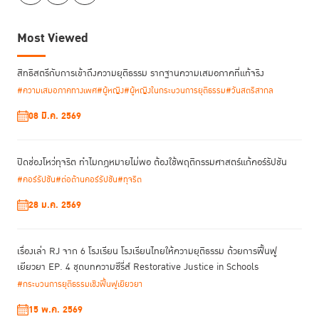
นอกจากนี้ ยังมีค่าใช้จ่ายทางอ้อมจากประโยชน์อื่นที่เสียไป ซึ่งในทาง
Most Viewed
เศรษฐศาสตร์เรียกว่าต้นทุนค่าเสียโอกาส (opportunity cost) โดยส่วนหลัก
ที่พอจะคำนวณเป็นตัวเลขเบื้องต้นได้ คือ การสูญเสียรายได้จากการทำงาน
สิทธิสตรีกับการเข้าถึงความยุติธรรม รากฐานความเสมอภาคที่แท้จริง
ประจำ หรืองานพิเศษ เท่ากับระยะเวลาที่ใช้ไปสำหรับกระบวนการยุติธรรม
#ความเสมอภาคทางเพศ
#ผู้หญิง
#ผู้หญิงในกระบวนการยุติธรรม
#วันสตรีสากล
สำหรับฝ่ายผู้เสียหายก็คือการต้องเดินทางไปติดต่อหน่วยงานต่างๆ แต่ละครั้งก็
ไม่ต่ำกว่าครึ่งวัน ในส่วนของจำเลยก็จะเป็นค่าเสียโอกาสเมื่อต้องถูกควบคุมตัว
08 มี.ค. 2569
หรือไม่ได้รับการปล่อยตัวชั่วคราวซึ่งตัวเลขก็สูงขึ้นไปตามระยะเวลาการดำเนิน
คดี
ปิดช่องโหว่ทุจริต ทำไมกฎหมายไม่พอ ต้องใช้พฤติกรรมศาสตร์แก้คอร์รัปชัน
ประมาณการค่าเสียโอกาสจากรายได้ที่ขาดไปตามเศรษฐานะ
[4]
#คอร์รัปชัน
#ต่อต้านคอร์รัปชัน
#ทุจริต
เราสามารถคำนวณค่าเสียโอกาสจากรายได้ที่อาจเสียไปต่อวันของผู้เข้าสู่
กระบวนการยุติธรรมทางอาญาจาก
28 ม.ค. 2569
ฐานรายได้ของแต่ละบุคคล อย่างไรก็ตาม ในระดับประเทศอาจคำนวณคร่าวๆ
ได้จากการหารายได้ต่อวันจาก
ผลการสำรวจรายได้ต่อเดือนของครัวเรือนไทยตามลำดับฐานะ 10 กลุ่ม
เรื่องเล่า RJ จาก 6 โรงเรียน โรงเรียนไทยให้ความยุติธรรม ด้วยการฟื้นฟู
(Deciles)
เยียวยา EP. 4 ชุดบทความซีรี่ส์ Restorative Justice in Schools
#กระบวนการยุติธรรมเชิงฟื้นฟูเยียวยา
15 พ.ค. 2569