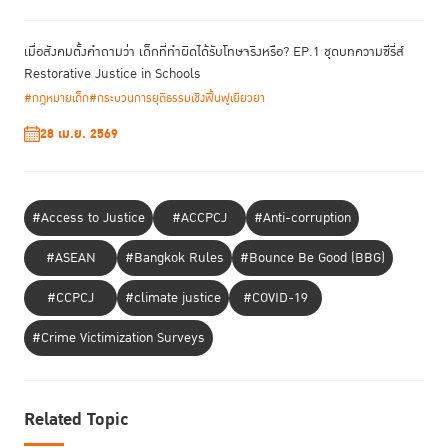
เมื่อสังคมตั้งคำถามว่า เด็กที่ทำผิดได้รับโทษจริงหรือ? EP.1 ชุดบทความซีรี่ส์
Restorative Justice in Schools
#กฎหมายเด็ก
#กระบวนการยุติธรรมเชิงฟื้นฟูเยียวยา
28 เม.ย. 2569
เมื่อคิดคำนวนจากค่าเฉลี่ยจะพบว่า หากคู่ความต้องเดินทางข้ามเขตภายใน
กรุงเทพมหานคร 10 ครั้ง จะต้องจ่ายค่าเดินทางรวมไม่ต่ำกว่าประมาณ 829.6
บาท หากอยู่ในต่างจังหวัดพื้นที่ห่างไกลก็จะเพิ่มเป็นอย่างน้อย 1,618.2 บาท
#Access to Justice
#ACCPCJ
#Anti-corruption
หรือหากข้ามจังหวัดก็อย่างต่ำ 3000-4000 บาท ทั้งนี้ ยังไม่รวมค่าอาหาร หรือ
ค่าที่พักในกรณีที่ต้องไปค้างคืนต่างจังหวัด และค่าเสียโอกาสจากการขาดราย
#ASEAN
#Bangkok Rules
#Bounce Be Good (BBG)
ได้อีก นอกจากนี้ คู่ความมักมีญาติหรือครอบครัวที่ต้องเดินทางไปด้วยและต้อง
ขาดรายได้ด้วย หรือหากจำเลยไม่ได้รับการปล่อยตัวชั่วคราว ค่าใช้จ่ายส่วนนี้ก็
#CCPCJ
#climate justice
#COVID-19
จะเป็นภาระของญาติเป็นหลัก ในกรณีที่คู่ความไม่ได้ไปด้วยตนเอง แต่ว่าจ้าง
#Crime Victimization Surveys
ทนายความดำเนินการแทน ค่าใช้จ่ายก็จะถูกรวมไว้ในค่าจ้าง ซึ่งทำให้ฐานค่าจ้าง
ทนายความมีอัตราที่สูงขึ้นด้วย โดยเฉพาะคดีที่มีความซับซ้อนยุ่งยากและใช้
เวลาพิจารณานานหลายนัด หากประชาชนไม่ต้องแบกรับค่าใช้จ่ายนี้ การเข้า
ถึงความยุติธรรมก็จะสะดวกและเท่าเทียมมากขึ้น
Related Topic
ภายในช่วงเวลาเพียงไม่กี่เดือน ประเทศต่างๆ ที่ได้รับผลกระทบและมีผู้ป่วยติด