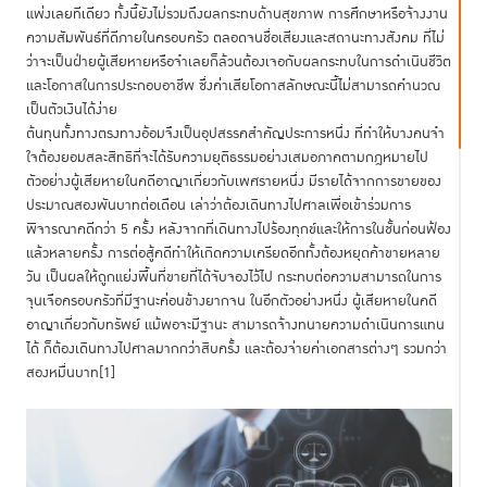
แพ่งเลยทีเดียว ทั้งนี้ยังไม่รวมถึงผลกระทบด้านสุขภาพ การศึกษาหรือจ้างงาน
ความสัมพันธ์ที่ดีภายในครอบครัว ตลอดจนชื่อเสียงและสถานะทางสังคม ที่ไม่
ว่าจะเป็นฝ่ายผู้เสียหายหรือจำเลยก็ล้วนต้องเจอกับผลกระทบในการดำเนินชีวิต
และโอกาสในการประกอบอาชีพ ซึ่งค่าเสียโอกาสลักษณะนี้ไม่สามารถคำนวณ
เป็นตัวเงินได้ง่าย
ต้นทุนทั้งทางตรงทางอ้อมจึงเป็นอุปสรรคสำคัญประการหนึ่ง ที่ทำให้บางคนจำ
ใจต้องยอมสละสิทธิที่จะได้รับความยุติธรรมอย่างเสมอภาคตามกฎหมายไป
ตัวอย่างผู้เสียหายในคดีอาญาเกี่ยวกับเพศรายหนึ่ง มีรายได้จากการขายของ
ประมาณสองพันบาทต่อเดือน เล่าว่าต้องเดินทางไปศาลเพื่อเข้าร่วมการ
พิจารณาคดีกว่า 5 ครั้ง หลังจากที่เดินทางไปร้องทุกข์และให้การในชั้นก่อนฟ้อง
แล้วหลายครั้ง การต่อสู้คดีทำให้เกิดความเครียดอีกทั้งต้องหยุดค้าขายหลาย
วัน เป็นผลให้ถูกแย่งพื้นที่ขายที่ได้จับจองไว้ไป กระทบต่อความสามารถในการ
จุนเจือครอบครัวที่มีฐานะค่อนข้างยากจน ในอีกตัวอย่างหนึ่ง ผู้เสียหายในคดี
อาญาเกี่ยวกับทรัพย์ แม้พอจะมีฐานะ สามารถจ้างทนายความดำเนินการแทน
ได้ ก็ต้องเดินทางไปศาลมากกว่าสิบครั้ง และต้องจ่ายค่าเอกสารต่างๆ รวมกว่า
สองหมื่นบาท
[1]