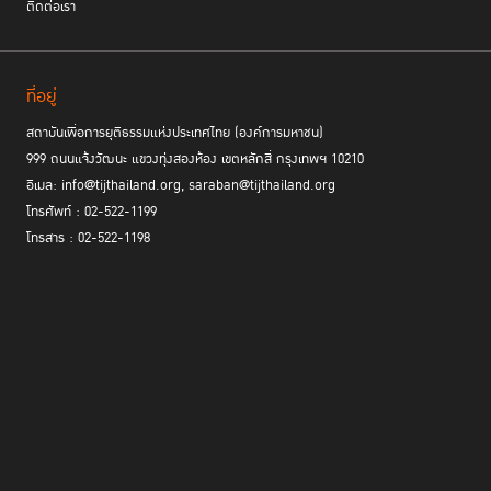
ติดต่อเรา
ที่อยู่
สถาบันเพื่อการยุติธรรมแห่งประเทศไทย (องค์การมหาชน)
จริงอยู่ว่าภาพที่สมบูรณ์แบบที่หลายฝ่ายคาดหวังให้เกิดขึ้นในอนาคตอันใกล้
999 ถนนแจ้งวัฒนะ แขวงทุ่งสองห้อง เขตหลักสี่ กรุงเทพฯ 10210
คือกระบวนการยุติธรรมที่สามารถให้บริการออนไลน์ทุกขั้นตอน ซึ่งต้องอาศัย
การลงทุนในการพัฒนาระบบเทคโนโลยีที่มีราคาสูง และอาจไม่สอดคล้องกับ
อีเมล: info@tijthailand.org, saraban@tijthailand.org
ภาระด้านงบประมาณที่รัฐบาลต้องเผชิญในขณะนี้ แต่การเริ่มต้นเท่าที่ทำได้แม้
โทรศัพท์ : 02-522-1199
เพียงในชั้นศาลก็มีความคุ้มค่าและช่วยลดภาระของประชาชนได้มหาศาล กล่าว
โทรสาร : 02-522-1198
คือ หากนำค่าเฉลี่ยจำนวนครั้งของนัดพิจารณาโดยยกตัวอย่าง คิดเฉพาะ
จำนวนครั้งที่ต้องเดินทางไปศาล คูณด้วยค่าใช้จ่ายเฉพาะค่าเดินทางขั้นต่ำต่อ
ครั้งในเขตต่างจังหวัด และคูณจำนวนคดีอาญาที่ขึ้นสู่ศาลยุติธรรม ซึ่งอยู่ที่
1,249,328 คดีในปี 2561
[5]
จะคิดเป็นเงินที่ต้องสูญเสียไปถึง 345 ล้านบาท
การพัฒนาระบบ Digital Court ในคดีอาญาให้เป็น New Normal ต่อเนื่อง
ไป จะมีส่วนช่วยให้ประชาชนผู้เดือดร้อนไม่ถูกซ้ำเติมด้วยค่าใช้จ่ายที่ไม่จำเป็น
และสามารถนำเงินจำนวนนี้ไปใช้ประโยชน์ในการพยุงฐานะทางเศรษฐกิจของตน
ให้ผ่านช่วงเวลายากลำบากนี้ไปได้