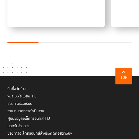
เพื่อลดการเดินทางติดต่ออาจจะกลายเป็น New Normal หรือวิถีปกติใหม่ ที่
เปลี่ยนแปลงกระบวนการยุติธรรมให้สะดวกและประหยัดทั้งเวลาและค่าใช้จ่าย
ลดความจำเป็นในการเดินทางไปศาล ลดภาระของพยานและผู้เกี่ยวข้องซึ่งจะมี
ผลต่อจำนวนนัดพิจารณาคดีและระยะเวลารอการพิจารณาคดีของผู้ต้องหาที่
ถูกควบคุมตัวตามไปด้วย ทั้งนี้ จากการสัมภาษณ์จำเลยในคดีอาญาที่ได้รับการ
พิพากษาแล้วจำนวน 99 คน พบว่า จำเลยได้เดินทางไปขึ้นศาลเฉลี่ยประมาณ
5 ครั้ง
จำนวนครั้งที่ผู้ต้องหาเดินทางไปศาล จำแนกผู้ต้องหาตามกลุ่ม
คดีที่ศึกษา กลุ่มตัวอย่างทั้งหมด 99 คน
TOP
จัดซื้อจัดจ้าง
พ.ร.บ./ระเบียบ TIJ
ช่องทางร้องเรียน
รายงานผลการดำเนินงาน
ศูนย์ข้อมูลอิเล็กทรอนิกส์ TIJ
บอกรับข่าวสาร
ช่องทางอิเล็กทรอนิกส์สำหรับติดต่อสถาบันฯ