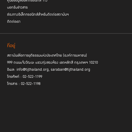
ศูนย์ข้อมูลอิเล็กทรอนิกส์ TIJ
บอกรับข่าวสาร
ช่องทางอิเล็กทรอนิกส์สำหรับติดต่อสถาบันฯ
ติดต่อเรา
ที่อยู่
สถาบันเพื่อการยุติธรรมแห่งประเทศไทย (องค์การมหาชน)
999 ถนนแจ้งวัฒนะ แขวงทุ่งสองห้อง เขตหลักสี่ กรุงเทพฯ 10210
อีเมล: info@tijthailand.org, saraban@tijthailand.org
โทรศัพท์ : 02-522-1199
โทรสาร : 02-522-1198