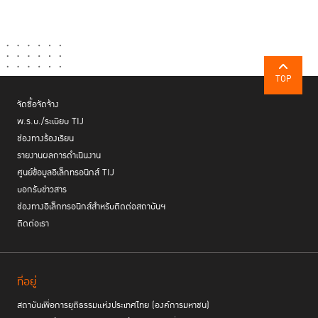
ดร.พจน์ กล่าวว่า จากมุมมองของภาคธุรกิจ หลักนิติธรรม และ Level
Playing Field เป็นเงื่อนไขสำคัญต่อการตัดสินใจลงทุน ภาคเอกชนไม่ได้กังวล
ต่อการมีกฎระเบียบ แต่กังวลต่อกติกาที่ไม่ชัดเจนไม่เสมอภาค และไม่สามารถ
คาดการณ์ได้ โดยผู้ประกอบการสะท้อนปัญหาหลัก 3 ประการ ได้แก่ การบังคับ
ใช้กฎหมายที่ไม่เป็นมาตรฐานเดียวกันและล้าสมัย กระบวนการอนุญาตที่ซับ
TOP
ซ้อน ใช้เวลานาน และพึ่งพาดุลยพินิจสูง รวมถึงการแข่งขันที่ไม่เท่าเทียม โดย
จัดซื้อจัดจ้าง
เฉพาะต่อผู้ประกอบการ SMEs และธุรกิจใหม่ ซึ่งล้วนเป็นต้นทุนแฝงที่บั่นทอน
ศักยภาพเศรษฐกิจไทย
พ.ร.บ./ระเบียบ TIJ
ช่องทางร้องเรียน
ในส่วนของการแก้ไขปัญหา กกร. ได้ขับเคลื่อนการทำงานเชิงรุกผ่านโครงการ
รายงานผลการดำเนินงาน
“Zero Corruption: กกร. และเพื่อน ไม่ทน” โดยผนึกกำลังกับภาคีภาครัฐ
ศูนย์ข้อมูลอิเล็กทรอนิกส์ TIJ
ภาคประชาสังคม และภาควิชาการ เพื่อผลักดัน Action Plan ที่นำไปสู่การ
บอกรับข่าวสาร
ปฏิบัติได้จริง อาทิ การลดดุลยพินิจผ่านระบบดิจิทัล การเปิดเผยข้อมูลภาครัฐ
ช่องทางอิเล็กทรอนิกส์สำหรับติดต่อสถาบันฯ
ตามมาตรฐานสากล การใช้เทคโนโลยีเพื่อความโปร่งใส และการคุ้มครองผู้เปิด
ติดต่อเรา
เผยข้อมูล
ดร.พจน์ ย้ำว่า หากภาคธุรกิจเข้มแข็งและดำเนินงานอยู่บนระบบที่เป็นธรรม
ประเทศไทยจะสามารถปลดล็อกการเติบโตใหม่ และสร้างเศรษฐกิจที่โปร่งใส
ที่อยู่
โครงการสำรวจความคิด
ยุติธรรม และยั่งยืนได้อย่างแท้จริง ทั้งนี้เราจะเปิดตัว
สถาบันเพื่อการยุติธรรมแห่งประเทศไทย (องค์การมหาชน)
เห็นประชาชนต่อนโยบายต่อต้านคอร์รัปชันของพรรคการเมืองไทย รณรงค์