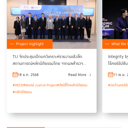
Project Highlight
What We 
TIJ จัดประชุมเปิดบทวิเคราะห์รายงานเชิงลึก
Integrity 
สถานการณ์หลักนิติธรรมไทย จากผลสำรวจ
ไร้คอร์รัปช
WJP
18 ธ.ค. 2568
Read More
11 พ.ย. 
ดร.พจน์ อร่ามวัฒนานนท์
ประธานกรรมการหอการค้าไทยและสภาหอการค้า
#OECD
#World Justice Project
#ดัชนีชี้วัดหลักนิติธรรม
#ต่อต้านคอร์รั
แห่งประเทศไทย และประธาน คณะกรรมการร่วมภาคเอกชน 3 สถาบัน (กกร.)
#หลักนิติธรรม
แสดงการสนับสนุนการขับเคลื่อนการยกระดับ “หลักนิติธรรม” ของ
ประเทศไทย ผ่านความร่วมมือระหว่าง TIJ และ WJP เพื่อผลักดันกรอบนโยบาย
หลักนิติธรรมจากข้อมูลเชิงดัชนีสู่การปฏิบัติจริงในเชิงโครงสร้าง พร้อมระบุว่า
หลักนิติธรรมไม่ใช่เพียงประเด็นทางกฎหมาย แต่เป็นโครงสร้างพื้นฐานของธร
รมาภิบาล ความเชื่อมั่น และความสามารถในการแข่งขันของประเทศในระยะยาว