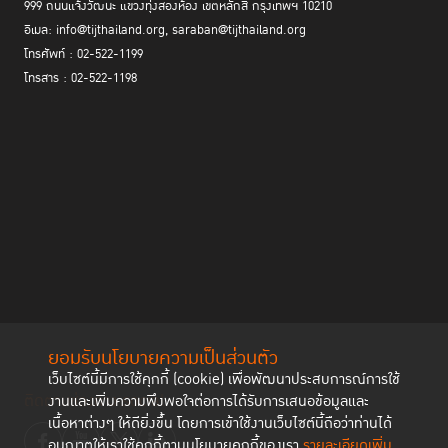
999 ถนนแจ้งวัฒนะ แขวงทุ่งสองห้อง เขตหลักสี่ กรุงเทพฯ 10210
"ไม่เลือกคนโกง" สู่เป้าหมาย
Zero Corruption
ซึ่งโครงการนี้เป็นส่วนหนึ่ง
ของแคมเปญรณรงค์
“ไม่ทนคอร์รัปชัน” หรือ “ไม่มีนโยบายต้านโกง เราไม่
อีเมล: info@tijthailand.org, saraban@tijthailand.org
เลือก” เพื่อสร้างความตระหนักให้ประชาชนไม่เลือกผู้สมัคร ที่ไม่โปร่งใส มี
โทรศัพท์ : 02-522-1199
ประวัติการทุจริต หรือเป็นทุนเทา/สแกมเมอร์ เข้ามาเป็นผู้แทนราษฎรหรือ
โทรสาร : 02-522-1198
รัฐมนตรี เพราะ "เสียงของประชาชนคือเสียงชี้ขาด" ในการขับเคลื่อน
ประเทศไทยสู่สังคมที่ปลอดคอร์รัปชัน โดยย้ำว่า “คนไทยไม่ทนคอร์รัปชัน”
ยอมรับนโยบายความเป็นส่วนตัว
เว็บไซต์นี้มีการใช้คุกกี้ (cookie) เพื่อพัฒนาประสบการณ์การใช้
ติดตามช่องทาง social
งานและเพิ่มความพึงพอใจต่อการได้รับการเสนอข้อมูลและ
เนื้อหาต่างๆ ให้ดียิ่งขึ้น โดยการเข้าใช้งานเว็บไซต์นี้ถือว่าท่านได้
อนุญาตให้เราใช้คุกกี้ตามนโยบายคุกกี้ของเรา
รายละเอียดเพิ่ม