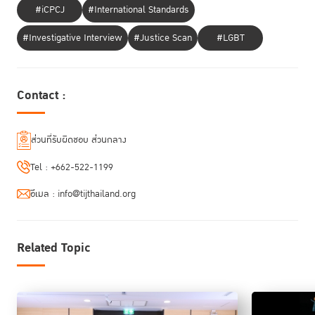
#iCPCJ
#International Standards
จากรายงานดัชนีหลักนิติธรรมประจำปี 2568 (WJP Rule of Law Index
2025) ประเทศไทย แม้จะเป็นการพิสูจน์ให้เห็นถึง 'ศักยภาพ' ในการรักษา
#Investigative Interview
#Justice Scan
#LGBT
สถานะที่มีเสถียรภาพท่ามกลางกระแสถดถอยของหลักนิติธรรมทั่วโลก ด้วย
คะแนนภาพรวม 0.50 แต่ก็ยังฉายภาพ 'ข้อท้าทาย' ทั้งในเรื่องประสิทธิภาพ
ของกระบวนการยุติธรรมทางอาญาที่ต้องเร่งปรับปรุง ปัญหาการเลือกปฏิบัติใน
Contact :
สังคมที่ตัวเลขกำลังเพิ่มสูงขึ้น รวมถึงอุปสรรคเชิงโครงสร้างในการออกใบ
อนุญาตภาครัฐที่กลายเป็นต้นทุนแฝงของประเทศ
ผู้แทนจาก WJP เชื่อมั่นว่า “ข้อมูลคือเข็มทิศของการปฏิรูป' และพร้อมให้การ
ส่วนที่รับผิดชอบ ส่วนกลาง
สนับสนุนประเทศไทยอย่างเต็มที่ ในการนำข้อมูลเชิงลึกเหล่านี้ไปแปลงเป็น
Tel :
+662-522-1199
ยุทธศาสตร์ชาติ เพื่อปิดช่องว่างความเหลื่อมล้ำและยกระดับความโปร่งใส โดย
จะเดินหน้าทำงานร่วมกับภาครัฐและประชาสังคมไทย เพื่อสร้างระบบนิเวศแห่ง
อีเมล :
info@tijthailand.org
ความยุติธรรมที่ตอบโจทย์และคุ้มครองคนไทยทุกคนได้อย่างแท้จริง
กกร. สะท้อนความท้าทายภาคเอกชน ผลักดันหลัก
Related Topic
นิติธรรมในไทย