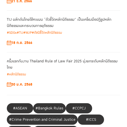
21 ธ.ค. 2566
Framework นี้จะทำหน้าที่เป็น "เข็มทิศนโยบาย" ให้พรรคการเมืองนำไปใช้
แข่งขันทางนโยบายอย่างสร้างสรรค์ ขณะเดียวกันก็เป็นเครื่องมือให้ประชาชนใช้
ตั้งคำถามและติดตามการทำงานของรัฐบาลในอนาคต เพื่อสร้างระบบนิเวศทาง
TIJ ผลักดันไทยใช้คะแนน “ตัวชี้วัดหลักนิติธรรม” เป็นเครื่องมือปฏิรูปหลัก
สังคมที่โปร่งใสและยั่งยืน
นิติธรรมและกระบวนการยุติธรรม
#SDGs
#TIJ
#WJP
#ดัชนีชี้วัดหลักนิติธรรม
18 ก.ย. 2566
ครั้งแรกกับงาน Thailand Rule of Law Fair 2025 มุ่งยกระดับหลักนิติธรรม
ไทย
#หลักนิติธรรม
30 ม.ค. 2568
#ASEAN
#Bangkok Rules
#CCPCJ
#Crime Prevention and Criminal Justice
#ICCS
ดร. ศรีรักษ์ ผลิพัฒน์
ด้าน
ผู้อำนวยการภูมิภาคเอเชียแปซิฟิก WJP กล่าวว่า