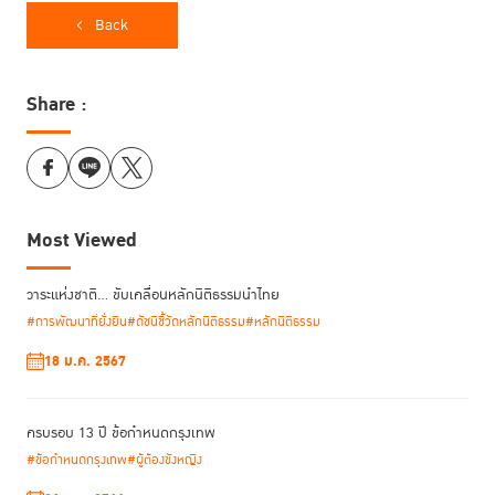
Back
Share :
ศาสตราจารย์พิเศษ ดร. กิตติพงษ์ กิตยารักษ์
ประธานกรรมการ TIJ กล่าว
ว่า ความร่วมมือระหว่าง TIJ กับ WJP ช่วยให้ประเทศไทยมองเห็นจุดแข็ง จุด
อ่อน และช่องว่างเชิงโครงสร้างบนฐานข้อมูลและมาตรฐานสากล นำไปสู่การ
ออกแบบนโยบายบนข้อมูลที่สะท้อน Feedback จากประสบการณ์จริงของ
Most Viewed
ประชาชน ซึ่งช่วยตอบโจทย์ความต้องการของประชาชนได้ตรงจุด และพัฒนา
กลไกการติดตามและวัดผลความสำเร็จได้จริงและเป็นระบบ
วาระแห่งชาติ… ขับเคลื่อนหลักนิติธรรมนำไทย
TIJ เชื่อว่า การยกระดับหลักนิติธรรมไม่สามารถดำเนินการได้โดยรัฐเพียง
#การพัฒนาที่ยั่งยืน
#ดัชนีชี้วัดหลักนิติธรรม
#หลักนิติธรรม
ลำพัง จึงขอประกาศจุดยืนในการร่วมกับทุกภาคส่วน รวมถึงคณะกรรมการร่วม
ภาคเอกชน 3 สถาบัน (กกร.) ผลักดันให้เกิด Rule of Law Policy
18 ม.ค. 2567
Framework ที่จะเป็นกรอบทิศทางการทำงานที่มีความต่อเนื่องแม้ว่าการเมือง
จะเปลี่ยนแปลง ครอบคลุมการปฏิรูปกฎหมาย การป้องกันคอร์รัปชัน การส่ง
เสริมรัฐบาลเปิด การยกระดับกระบวนการยุติธรรม และการคุ้มครองสิทธิ
ครบรอบ 13 ปี ข้อกำหนดกรุงเทพ
ประชาชน ผ่านแนวทาง Whole-of-Society Approach เพื่อเปิดพื้นที่ให้ทุก
#ข้อกำหนดกรุงเทพ
#ผู้ต้องขังหญิง
ภาคส่วนมีส่วนร่วมในการกำหนดอนาคต และในช่วงเปลี่ยนผ่านทางการเมือง