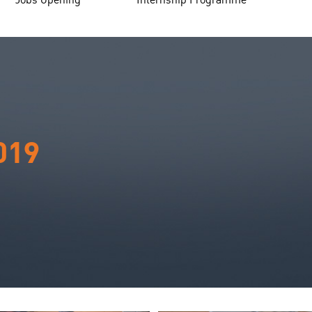
Jobs Opening
Internship Programme
019