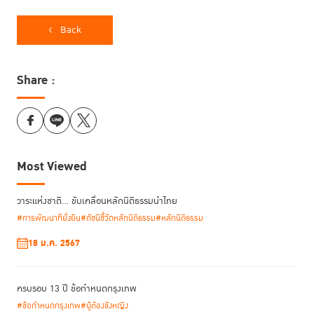
ความ
จำเป็น
Back
อย่างยิ่ง
ที่จะช่วย
ให้ตัดสินใจได้ว่าควรจะจัดโครงการฟื้นฟูอย่างไรให้เหมาะสม
Share :
แก่ผู้ต้องขังหญิง”
- มิวเรียล จอร์แดน เอธวินยอน
ด้าน
ร็อบ อัลเลน นักวิจัยอิสระ และที่ปรึกษา UNODC
ผู้จัดทำ
Most Viewed
วิจัยว่าด้วยโครงการการคืนผู้ต้องขังหญิงสู่สังคมในภูมิภาคเอเชีย
ตะวันออกเฉียงใต้ ได้ยกตัวอย่างที่ใกล้เคียงกันจากประเทศใน
ภูมิภาคเอเชียตะวันออกเฉียงใต้ว่า โครงการหนึ่งขององค์กรไม่
วาระแห่งชาติ… ขับเคลื่อนหลักนิติธรรมนำไทย
หวังผลกำไรของประเทศกัมพูชา ใช้ชื่อว่า “
This Life
#การพัฒนาที่ยั่งยืน
#ดัชนีชี้วัดหลักนิติธรรม
#หลักนิติธรรม
ซึ่งช่วยให้ผู้ต้องขังหญิงสามารถรักษาความ
Cambodia”
18 ม.ค. 2567
สัมพันธ์ในครอบครัวโดยการช่วยให้ผู้ต้องขังหญิงสามารถมีราย
ได้และส่งเงินจุนเจือครอบครัวได้ ส่วนในประเทศมาเลเซีย เจ้าหน้าที่
พัศดีจะเดินทางไปพบครอบครัวของผู้ต้องขังหญิงทั้งในช่วงเวลา
ครบรอบ 13 ปี ข้อกำหนดกรุงเทพ
ก่อนที่จะปล่อยตัวพวกเธอ และหลังการปล่อยตัวแล้ว โดยมี
#ข้อกำหนดกรุงเทพ
#ผู้ต้องขังหญิง