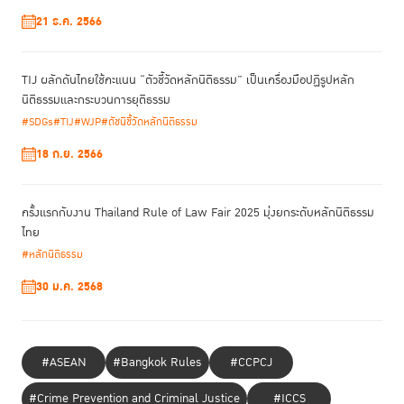
บริการสนับสนุนในระยะเวลา 24 ชั่วโมงแรกหลังการปล่อยตัว เผื่อ
เกิดกรณีฉุกเฉิน ขณะที่ในประเทศไทย หน่วยงานราชทัณฑ์เปิด
21 ธ.ค. 2566
คาเฟ่ให้ผู้ต้องขังหญิงได้มีโอกาสฝึกงาน เพื่อให้มีทักษะในการเป็น
บาริสตา และมีนโยบายให้พวกเธอได้ทำงานนอกเรือนจำ ระหว่างที่
ยังรับโทษ นอกจากนี้ ในเรือนจำบางแห่งยังเปิดให้ผู้ต้องขังรับทุน
TIJ ผลักดันไทยใช้คะแนน “ตัวชี้วัดหลักนิติธรรม” เป็นเครื่องมือปฏิรูปหลัก
นิติธรรมและกระบวนการยุติธรรม
เพื่อเริ่มต้นธุรกิจของตนเองหลังจากได้รับการปล่อยตัว และเพื่อ
สนับสนุนการปล่อยตัวผู้ต้องขังหญิง หลายประเทศ อย่าง
#SDGs
#TIJ
#WJP
#ดัชนีชี้วัดหลักนิติธรรม
มาเลเซียและไทยก็มีบ้านพักชั่วคราวหลังการปล่อยตัวให้บริการ
18 ก.ย. 2566
ด้วย
ครั้งแรกกับงาน Thailand Rule of Law Fair 2025 มุ่งยกระดับหลักนิติธรรม
“ผู้หญิง
ไทย
หลาย
#หลักนิติธรรม
คนต้อง
30 ม.ค. 2568
มาใช้
ชีวิตใน
เรือนจำ
เพราะ
#ASEAN
#Bangkok Rules
#CCPCJ
สถานะ
ทางการ
#Crime Prevention and Criminal Justice
#ICCS