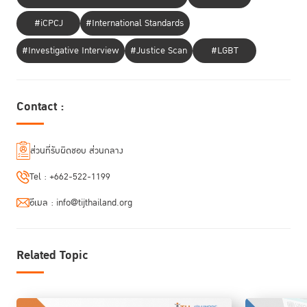
เงิน การ
ช่วย
#iCPCJ
#International Standards
ฟื้นฟู
และส่งพวกเธอกลับสู่สังคม โดยจัดหาทางเลือกที่จะช่วยให้
#Investigative Interview
#Justice Scan
#LGBT
พวกเธอได้หลุดพ้นจากวงจรนี้ได้จึงถือเป็นความท้าทาย”
- ร็อบ อัลเลน
Contact :
ชลธิช ชื่นอุระ ผู้อำนวยการสำนักส่งเสริมข้อ
จากนั้นผู้เชี่ยวชาญ ได้แก่
กำหนดกรุงเทพและการปฏิบัติต่อผู้กระทำผิด TIJ ไอชยา ยูลีอานี เจ้าหน้าที่
ส่วนที่รับผิดชอบ ส่วนกลาง
ประสานงานโครงการความยุติธรรมอาญา UNODC
ลี มาเรียมา ซีเซย์
และ
ผู้จัดการโครงการ AdvocAid เซียร์ราลีโอน
ได้นำเสนอตัวอย่างแนวปฏิบัติ
Tel :
+662-522-1199
เพื่อช่วยเหลือผู้ต้องขังหญิงในเชิงลึกยิ่งขึ้น
อีเมล :
info@tijthailand.org
ชลธิช ชื่นอุระ อธิบายถึงการนำความร่วมมือในรูปแบบภาคีพันธมิตรทางสังคม
(Social Partnership Model) มาผผลักดันและพัฒนากระบวนการยุติธรรม
ทางอาญาในประเทศไทย เพื่อให้ภาคเอกชนได้เข้ามามีส่วนร่วมกับรัฐบาลไทย
Related Topic
ซึ่งเกิดเป็นโครงการหลากหลายรูปแบบ เช่น การลดหย่อนภาษีให้แก่บริษัทที่ว่า
จ้างอดีตผู้ต้องขัง และยังยกตัวอย่างโครงการโดย TIJ ชื่อโครงการ “เรือนจำ
ต้นแบบเชิงลึก” ซึ่งได้ดำเนินโครงการนำร่องก่อนปล่อยตัว ซึ่งเป็นการรวบรวมผู้
เชี่ยวชาญ 50 คน จากกลุ่มพันธมิตรทางสังคม 9 กลุ่ม เช่น นักบำบัดทางจิต