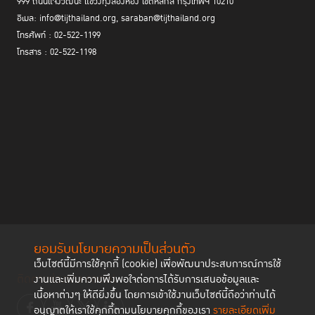
999 ถนนแจ้งวัฒนะ แขวงทุ่งสองห้อง เขตหลักสี่ กรุงเทพฯ 10210
ขณะที่ จูลี มาเรียมา ซีเซย์ ผู้จัดการโครงการ AdvocAid เซียร์ราลีโอน เผยถึง
อีเมล: info@tijthailand.org, saraban@tijthailand.org
ประสบการณ์จากประเทศเซียร์ราลีโอน ว่ามีโครงการชื่อ Go Bifo Programme
โทรศัพท์ : 02-522-1199
บริหารโดย AdvocAid ที่ช่วยให้การศึกษา เสริมพลัง และช่วยเหลืออดีตผู้ต้อง
ขังในการคืนสู่สังคม โดยก่อนจะได้รับการปล่อยตัว ทาง AdvocAid จะติดต่อกับ
โทรสาร : 02-522-1198
ครอบครัวของผู้ต้องขังเหล่านี้เพื่อให้พวกเขาได้ทราบถึงวันที่จะปล่อยตัว
แผนการปล่อยตัว และเงื่อนไขในการประกันตัว (ในกรณีที่ต้องมี) นอกจากนี้
ก่อนจะปล่อยตัว เจ้าหน้าที่สังคมสงเคราะห์จะทำการสัมภาษณ์ก่อนปล่อยเพื่อ
ประเมินความต้องการของผู้หญิงเหล่านั้น รวมทั้งมีการประชุมติดตามผลราย
เดือน เพื่อประเมินสถานการณ์ ขณะเดียวกัน ยังมีหน่วยงานเอกชนประเภท
สตาร์ทอัพเข้ามาช่วยเหลืออดีตผู้ต้องขังในการเริ่มต้นธุรกิจขนาดเล็กของ
ตนเอง และอดีตผู้ต้องขังหญิงยังได้รับการส่งเสริมให้เข้าร่วมกลุ่มอดีตผู้ต้องขัง
หญิงที่จัดตั้งขึ้นเองเพื่อให้ความช่วยเหลือซึ่งกันและกันระหว่างกระบวนการคืนสู่
สังคมด้วย
ยอมรับนโยบายความเป็นส่วนตัว
เว็บไซต์นี้มีการใช้คุกกี้ (cookie) เพื่อพัฒนาประสบการณ์การใช้
ติดตามช่องทาง social
งานและเพิ่มความพึงพอใจต่อการได้รับการเสนอข้อมูลและ
เนื้อหาต่างๆ ให้ดียิ่งขึ้น โดยการเข้าใช้งานเว็บไซต์นี้ถือว่าท่านได้
อนุญาตให้เราใช้คุกกี้ตามนโยบายคุกกี้ของเรา
รายละเอียดเพิ่ม