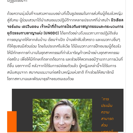
ปฏิรูปเรือนจำ”
ด้วยความมุ่งมั่นที่จะแสวงหาแบบอย่างที่เป็นรูปธรรมในการส่งคืนผู้ต้องขังหญิง
มิวเรียล
สู่สังคม ผู้ร่วมเสวนาได้นำเสนอแนวปฏิบัติจากหลายประเทศที่น่าสนใจ
จอร์แดน เอธวินยอน เจ้าหน้าที่ด้านการป้องกันอาชญากรรมและกระบวนการ
ยุติธรรมทางอาญาแห่ง (UNODC
)
ได้ยกตัวอย่างถึงแนวทางการปฏิบัติเช่น
การอนุญาตให้ลากลับบ้าน เรือนจำเปิด บ้านพักพิงชั่วคราว และแนวทางอื่นๆ
ที่ให้ชุมชนมีส่วนร่วม โดยในประเทศโบลิเวีย ได้มีแนวทางการฝึกอบรมผู้ต้องขัง
ให้มีทักษะการทำงานในอุตสาหกรรมที่กำลังเจริญก้าวหน้าอย่างอุตสาหกรรม
ก่อสร้าง เพื่อให้มีทักษะที่ตลาดต้องการ และช่วยให้พวกเธอมีฐานะทางการเงินที่
ดีขึ้น นอกจากนี้ หลังจากได้รับการปล่อยตัวแล้ว ผู้หญิงเหล่านี้จะได้รับการ
สนับสนุนจาก สมาคมแรงงานก่อสร้างหญิงแห่งชาติ ที่จะช่วยให้สมาชิกมี
โอกาสหางานและพัฒนาธุรกิจของตนเองด้วย
“การ
ประเมิน
ความ
สามารถ
ส่วน
บุคคลมี