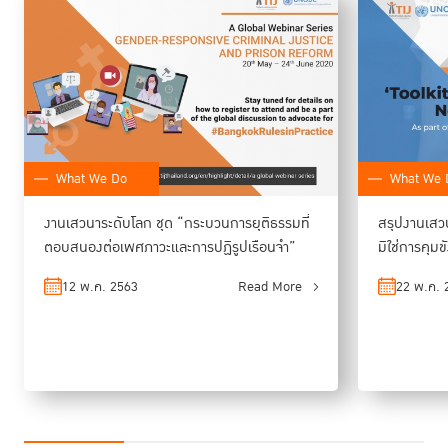
หน่วยงานเอกชน หน่วยงานเพื่อสังคมที่ไม่แสวงหาผลกำไร และผู้นำชุมชน
เข้าไปให้การฝึกอบรมผู้ต้องขังหญิงที่กำลังจะได้รับการปล่อยตัว เพื่อให้พวกเขา
เหล่านั้นได้มีทักษะสำคัญอย่างการเสริมความเข้มแข็งทางจิตใจ บริหารจัดการ
การเงิน การวางแผนอาชีพและธุรกิจ ทั้งนี้ก็เพื่อให้พวกเขาได้กลับคืนสู่สังคมได้
อย่างราบรื่น
“Social
What We Do
What We 
งานเสวนาระดับโลก ชุด “กระบวนการยุติธรรมที่
สรุปงานเสวนา
ตอบสนองต่อเพศภาวะและการปฏิรูปเรือนจำ”
มิใช่การคุม
12 พ.ค. 2563
Read More
22 พ.ค. 
Partnership Model ในประเทศไทยออกแบบมาเพื่อส่งเสริม
การมีส่วนร่วมของภาคีเครือข่ายสังคมในวงกว้างเพื่อให้ผู้ต้อง
ขังหญิงได้รับการสนับสนุนเพิ่มเติม โครงการเช่นนี้ช่วยลด