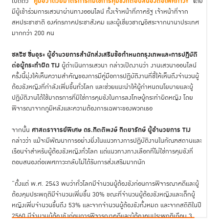
“คู่มือว่าด้วยมาตรการที่มิใช่การคุมขังที่ตอบสนองต่อเพศภาวะ"
โ
เปิดตัว
ดย
มีผู้เข้าร่วมการเสวนาผ่านทางออนไลน์ ทั้งเจ้าหน้าที่ภาครัฐ เจ้าหน้าที่จาก
สหประชาชาติ องค์กรภาคประชาสังคม และผู้เชี่ยวชาญอิสระจากนานาประเทศ
มากกว่า 200 คน
ชลธิช ชื่นอุระ ผู้อำนวยการสำนักส่งเสริมข้อกำหนดกรุงเทพและการปฏิบัติ
ต่อผู้กระทำผิด TIJ
ผู้ดำเนินการเสวนา กล่าวเปิดงานว่า งานเสวนาออนไลน์
ครั้งนี้มุ่งให้เห็นความสำคัญของการมีคู่มือการปฏิบัติงานที่ชี้ให้เห็นถึงจำนวนผู้
ต้องขังหญิงที่กำลังเพิ่มขึ้นทั่วโลก และช่วยแนะนำให้ผู้กำหนดนโยบายและผู้
ปฏิบัติงานได้ใช้มาตรการที่มิใช่การคุมขังในการลงโทษผู้กระทำผิดหญิง โดย
พิจารณาจากภูมิหลังและความต้องการเฉพาะของพวกเธอ
ศาสตราจารย์พิเศษ ดร.กิตติพงษ์ กิตยารักษ์ ผู้อำนวยการ TIJ
จากนั้น
กล่าวว่า แม้จะมีพัฒนาการอย่างยิ่งในแนวทางการปฏิบัติงานในทัณฑสถานและ
เรือนจำสำหรับผู้ต้องขังหญิงทั่วโลก แต่แนวทางทางเลือกที่ไม่ใช่การคุมขังที่
ตอบสนองต่อเพศภาวะกลับไม่ได้รับการส่งเสริมมากนัก
“ตั้งแต่ พ.ศ. 2543 พบว่าทั่วโลกมีจำนวนผู้ต้องขังก่อนการพิจารณาคดีและผู้
ต้องคุมประพฤติมีจำนวนเพิ่มขึ้น 30% ขณะที่จำนวนผู้ต้องขังหญิงและเด็กผู้
หญิงเพิ่มจำนวนขึ้นถึง 53% และจากจำนวนผู้ต้องขังทั้งหมด และจากสถิติในปี
2560 มีจำนวนผู้ต้องขังก่อนการพิจารณาคดีและผู้ต้องคุมประพฤติเกือบ 3