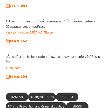
การกลับคืนสู่สังคมของพวกเธอในอนาคต และยิ่งนำไปสู่การแบ่งแยกทางเพศ
21 ธ.ค. 2566
และความเปราะบางของผู้หญิง” นอกจากนี้ ยังได้เสริมด้วยว่า การแพร่ระบาด
ของเชื้อไวรัสโคโรนา หรือโควิด-19 ยิ่งส่งเสริมให้เห็นถึงความสำคัญของ
มาตรการที่มิใช่การคุมขังมากขึ้นกว่าที่เคยเป็นมา โดยเฉพาะอย่างยิ่งในกลุ่มผู้
TIJ ผลักดันไทยใช้คะแนน “ตัวชี้วัดหลักนิติธรรม” เป็นเครื่องมือปฏิรูปหลัก
หญิงตั้งครรภ์ และกลุ่มผู้หญิงที่มีบุตร อย่างไรก็ดี เธอยังได้กล่าวด้วยว่า ต้อง
นิติธรรมและกระบวนการยุติธรรม
ระมัดระวังอย่างยิ่งในการพิจารณาว่าใครควรจะได้รับการปล่อยตัว จากรายงาน
#SDGs
#TIJ
#WJP
#ดัชนีชี้วัดหลักนิติธรรม
ในช่วงที่ผ่านมาว่าเกิดเหตุรุนแรงทางเพศเพิ่มมากขึ้นในช่วงที่เกิดการระบาดของ
โควิด-19
18 ก.ย. 2566
ด้าน นางซาบรีนา มาห์ตานี ทนายความด้านสิทธิมนุษยชนและหนึ่งในผู้ร่างคู่มือ
ว่าด้วยมาตรการที่มิใช่การคุมขังที่ตอบสนองต่อเพศภาวะ ร่วมอธิบายถึงคู่มือใน
ครั้งแรกกับงาน Thailand Rule of Law Fair 2025 มุ่งยกระดับหลักนิติธรรม
รายละเอียดว่า แบ่งออกได้เป็น 3 ส่วน ได้แก่ ส่วนที่ 1. การบ่งชี้ความต้องการ
ไทย
เฉพาะของผู้หญิงที่กระทำความผิดและสาเหตุการกระทำความผิด ส่วนที่ 2.
#หลักนิติธรรม
มาตรการที่มิใช่การคุมขังสำหรับผู้ต้องขังหญิงที่เป็นมาตรฐานและแนวทางใน
ระดับสากลและระดับภูมิภาค ตลอดจนกรณีศึกษาและแนวปฏิบัติที่ดีในประเทศ
30 ม.ค. 2568
ต่างๆ และส่วนที่ 3. แนวทางการปฏิบัติสำหรับผู้กระทำผิดหญิงในกรณีพิเศษ
“จากงานวิจัยพบว่ามีความเสี่ยงสูงที่ผู้หญิงจะฆ่าตัวตายในเรือนจำมากกว่า
#ASEAN
#Bangkok Rules
#CCPCJ
ผู้ชาย โดยการใช้มาตรการที่มิใช่การคุมขังจะช่วยลดต้นทุนทางสังคมและ
เศรษฐกิจ ลดจำนวนผู้ต้องขัง และสถิติการกระทำผิดซ้ำ และควรส่งเสริมให้
#Crime Prevention and Criminal Justice
#ICCS