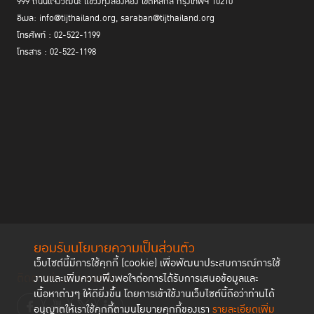
999 ถนนแจ้งวัฒนะ แขวงทุ่งสองห้อง เขตหลักสี่ กรุงเทพฯ 10210
อีเมล: info@tijthailand.org, saraban@tijthailand.org
โทรศัพท์ : 02-522-1199
โทรสาร : 02-522-1198
ยอมรับนโยบายความเป็นส่วนตัว
เว็บไซต์นี้มีการใช้คุกกี้ (cookie) เพื่อพัฒนาประสบการณ์การใช้
ติดตามช่องทาง social
งานและเพิ่มความพึงพอใจต่อการได้รับการเสนอข้อมูลและ
เนื้อหาต่างๆ ให้ดียิ่งขึ้น โดยการเข้าใช้งานเว็บไซต์นี้ถือว่าท่านได้
อนุญาตให้เราใช้คุกกี้ตามนโยบายคุกกี้ของเรา
รายละเอียดเพิ่ม