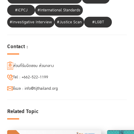
ชุมชนมีบทบาทสำคัญในการช่วยเหลือผู้หญิงที่อยู่ในกระบวนการยุติธรรม” นาง
มาห์ตานี ยังกล่าวด้วยว่า การจำคุกก่อนการพิจารณาคดี ควรเป็นทางออก
#iCPCJ
#International Standards
สุดท้าย โดยยกตัวอย่างกรณีในประเทศออสเตรเลีย ฝั่งตะวันตก ผู้ต้องขังหญิง
1 ใน 3 กระทำผิดในข้อหาไม่จ่ายค่าปรับ เนื่องจากมีฐานะยากจน และเป็นชนก
#Investigative Interview
#Justice Scan
#LGBT
ลุ่มน้อย
ส่วนในเรื่องของแนวทางการปฏิบัติสำหรับผู้กระทำผิดหญิงในกรณีพิเศษ นาง
Contact :
มาห์ตานีให้ความเห็นถึงความจำเป็นในการปรับปรุงกฎหมายและแนวทางการ
พิจารณาคดี โดยให้พิจารณาถึงประวัติการถูกล่วงละเมิด การไม่แบ่งแยกผู้ต้อง
ขังชาวต่างชาติ และผู้ต้องขังในคดีการใช้ยาเสพติดควรได้รับสิทธิในการรับการ
ส่วนที่รับผิดชอบ ส่วนกลาง
บำบัดแทนการคุมขัง
Tel :
+662-522-1199
นางมาห์ตานี ยังได้ยกตัวอย่างแนวทางที่ผู้กำหนดนโยบายและผู้มีส่วนได้ส่วน
เสียสามารถนำไปใช้ได้จริงที่ระบุไว้ในคู่มือ เช่น การประเมินตนเองและการฝึก
อีเมล :
info@tijthailand.org
อบรม รวมทั้งเสนอให้มีการปฏิรูปแนวทางเพื่อการปฏิบัติต่อผู้ต้องขังหญิงที่ตอบ
สนองต่อเพศภาวะด้วย
Related Topic
จากนั้นวงเสวนาได้เข้าสู่ช่วงถามตอบ โดยได้ตอบคำถามที่เกี่ยวข้องกับความ
จำเป็นที่จะต้องมีความคิดริเริ่มเกี่ยวกับมาตรการการลงโทษที่มิใช่การคุมขังที่
ตอบสนองต่อเพศภาวะในการพิจารณาคดีหลายกรณี บทบาทของภาคประชา
สังคมและชุมชนในการสนับสนุนให้การใช้มาตรการทางเลือกแทนการคุมขังเป็น