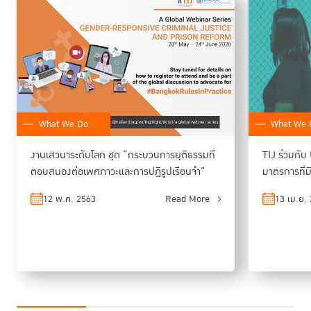
ไปอย่างมีประสิทธิภาพ ความสำคัญในการรวบรวมความต้องการของผู้กระทำ
ผิดหญิงในกรณีพิเศษ และอำนาจในการร้อยเรื่องราวของผู้ต้องขังเมื่อต้องเผย
แพร่สู่สาธารณะ เพื่อให้เห็นถึงความสำคัญของการปฏิรูปการพิจารณาคดีและ
ลดการตีตราอดีตผู้ต้องขัง
คู่มือว่าด้วยมาตรการที่มิใช่การคุมขังที่ตอบสนองต่อเพศภาวะ
click
อ่าน
,
here
What We Do
What We 
งานเสวนาระดับโลก ชุด “กระบวนการยุติธรรมที่
TIJ ร่วมกับ
ตอบสนองต่อเพศภาวะและการปฏิรูปเรือนจำ”
มาตรการที่ม
ภาวะ”
12 พ.ค. 2563
Read More
13 เม.ย.