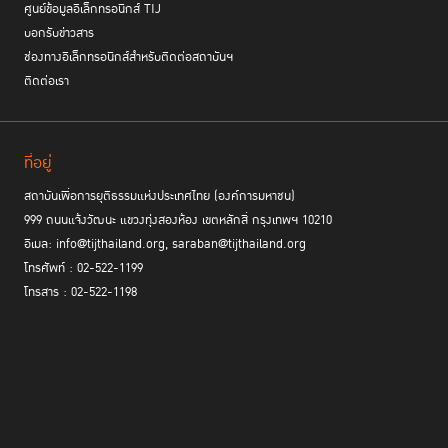
ศูนย์ข้อมูลอิเล็กทรอนิกส์ TIJ
บอกรับข่าวสาร
ช่องทางอิเล็กทรอนิกส์สำหรับติดต่อสถาบันฯ
ติดต่อเรา
ที่อยู่
สถาบันเพื่อการยุติธรรมแห่งประเทศไทย (องค์การมหาชน)
999 ถนนแจ้งวัฒนะ แขวงทุ่งสองห้อง เขตหลักสี่ กรุงเทพฯ 10210
อีเมล: info@tijthailand.org, saraban@tijthailand.org
โทรศัพท์ : 02-522-1199
โทรสาร : 02-522-1198