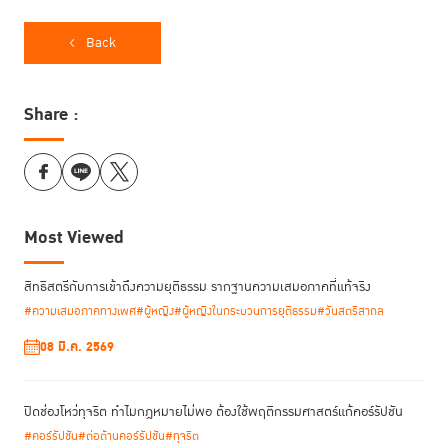
Back
Share :
Most Viewed
Sven Pfeiffer เจ้าหน้าที่ด้านการ
การประชุมเริ่มต้นขึ้นด้วยการนำเสนอของ
ป้องกันอาชญากรรมและกระบวนการยุติธรรม (UNODC)
ถึงความสำคัญของ
สิทธิสตรีกับการเข้าถึงความยุติธรรม รากฐานความเสมอภาคที่แท้จริง
การยอมรับและนำมาตรการที่มิใช่การคุมขัง ตลอดจนมาตรการที่มิใช่การคุมขัง
#ความเสมอภาคทางเพศ
#ผู้หญิง
#ผู้หญิงในกระบวนการยุติธรรม
#วันสตรีสากล
ที่คำนึงถึงเพศภาวะไปสู่การปฏิบัติ นอกจากนี้ เขายังได้เน้นย้ำถึงแนวปฏิบัติที่ดี
จากประเทศต่างๆ ที่แสดงถึงประสิทธิภาพของมาตรการดังกล่าว
08 มี.ค. 2569
ปิดช่องโหว่ทุจริต ทำไมกฎหมายไม่พอ ต้องใช้พฤติกรรมศาสตร์แก้คอร์รัปชัน
#คอร์รัปชัน
#ต่อต้านคอร์รัปชัน
#ทุจริต