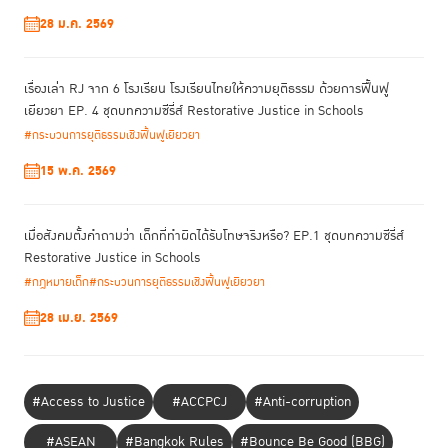
28 ม.ค. 2569
เรื่องเล่า RJ จาก 6 โรงเรียน โรงเรียนไทยให้ความยุติธรรม ด้วยการฟื้นฟู
เยียวยา EP. 4 ชุดบทความซีรี่ส์ Restorative Justice in Schools
#กระบวนการยุติธรรมเชิงฟื้นฟูเยียวยา
ดร.นัทธี จิตสว่าง ที่ปรึกษาสถาบันเพื่อการยุติธรรม
สำหรับหัวข้อถัดมานั้น
15 พ.ค. 2569
แห่งประเทศไทย
ได้บรรยายถึง “ภาพรวมของการนำมาตรการทางเลือกแทน
การคุมขังมาใช้ในกลุ่มประเทศอาเซียน” และได้กล่าวถึงโครงการ Yellow
Ribbon ของประเทศสิงคโปร์ ที่มุ่งหมายให้ผู้คนในสังคมเข้าใจผู้กระทำความผิด
เมื่อสังคมตั้งคำถามว่า เด็กที่ทำผิดได้รับโทษจริงหรือ? EP.1 ชุดบทความซีรี่ส์
ดร.นัทธีได้เน้นย้ำเรื่องความสำคัญของกลไกก่อนการคุมขัง เพื่อลดการคุมขัง
Restorative Justice in Schools
ก่อนพิจารณาคดี และความแออัดในเรือนจำ รวมถึงการใช้มาตรการที่มิใช่การ
#กฎหมายเด็ก
#กระบวนการยุติธรรมเชิงฟื้นฟูเยียวยา
คุมขังในขั้นตอนต่างๆ ของกระบวนการยุติธรรม
28 เม.ย. 2569
#Access to Justice
#ACCPCJ
#Anti-corruption
#ASEAN
#Bangkok Rules
#Bounce Be Good (BBG)