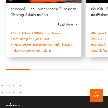
ทางออกที่ไม่ใช่คุก : อนาคตของการใช้มาตรการที่
เรือนจำไม่ใ
มิใช่การคุมขังในประเทศไทย
และเพิ่มโอก
Read More
#Bangkok Rules
#OBR
#Women Prisoner
#Bangkok Ru
#ข้อกำหนดกรุงเทพ
#ผู้ต้องขังหญิง
#Social Enter
สำหรับช่วงการประชุมในภาคบ่าย หัวข้อ“การใช้มาตรการที่มิใช่การคุมขังในขั้น
#Non-Custodial Measures
#มาตรการที่ไม่ใช่การคุมขัง
#ธุรกิจเพื่อสัง
ดร.ยศวันต์
หลังการพิจารณาคดี” ได้เริ่มต้นด้วยการนำเสนอเนื้อหา โดย
#Prison Overcrowding
#คนล้นคุก
#การกลับคืนสู่
บริบูรณ์ธนา ผู้อำนวยการสำนักงานคุมประพฤติ กรุงเทพมหานคร 2
ซึ่งได้
บรรยายเนื้อหาตั้งแต่การพิจารณาการปล่อยตัว การควบคุมผู้ถูกคุมประพฤติ
การดูแลผู้ที่พ้นโทษไม่ให้กลับไปกระทำความผิดซ้ำในกระบวนการยุติธรรม และ
ยังได้กล่าวถึงตัวอย่างการใช้อุปกรณ์อิเล็กทรอนิกส์ติดตามตัวสำหรับการคุม
ประพฤติแทนการคุมขัง นอกจากนี้ ดร.ยศวันต์ ยังกล่าวทิ้งท้าย ด้วยข้อสังเกต
เกี่ยวกับความจำเป็นในการแก้ไขปัญหาการกระทำความผิดในสังคมวงกว้าง
และการพัฒนาศูนย์เฝ้าระวังความปลอดภัยของประชาชน (ศูนย์ JSOC) เพื่อ
สนับสนุนการใช้มาตรการที่มิใช่การคุมขังอย่างปลอดภัยในสังคม ตลอดจน
TOP
ความจำเป็นในการแก้ไขปัญหาการกระทำความผิดซ้ำผ่านการปฏิรูปอย่างเป็น
องค์รวมที่คำนึงถึงความแตกต่างของแต่ละภาคส่วนในกระบวนการยุติธรรม
จัดซื้อจัดจ้าง