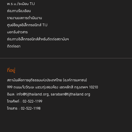
พ.ร.บ./ระเบียบ TIJ
ช่องทางร้องเรียน
รายงานผลการดำเนินงาน
ศูนย์ข้อมูลอิเล็กทรอนิกส์ TIJ
บอกรับข่าวสาร
ช่องทางอิเล็กทรอนิกส์สำหรับติดต่อสถาบันฯ
ติดต่อเรา
ที่อยู่
สถาบันเพื่อการยุติธรรมแห่งประเทศไทย (องค์การมหาชน)
999 ถนนแจ้งวัฒนะ แขวงทุ่งสองห้อง เขตหลักสี่ กรุงเทพฯ 10210
Stephen Pitts ที่ปรึกษาอิสระด้านงานยุติธรรมชุมชน
ในลำดับถัดมา
ได้เพิ่ม
อีเมล: info@tijthailand.org, saraban@tijthailand.org
เติมประเด็นให้ลึกมากขึ้นในหัวข้อ “การปล่อยตัวก่อนครบกำหนดระยะเวลา กับ
การคุมประพฤติ” โดยนำเสนอการใช้ชุมชนเข้ามาช่วยเหลืองานคุมประพฤติและ
โทรศัพท์ : 02-522-1199
ส่งเสริมการกลับคืนสู่สังคมและไม่หวนกลับไปกระทำความผิดซ้ำ ซึ่งประกอบ
โทรสาร : 02-522-1198
ด้วยประเด็นตั้งแต่ ขั้นก่อนการพิจารณาคดี การใช้ชุมชนเข้ามาดูแล ตลอดจน
ขั้นตอนของการคุมขัง นอกจากนี้ อาจใช้แนวทางการดูแลที่ตอบสนองต่อความ
ต้องการเฉพาะกลุ่มคน เช่น การใช้แนวคิดผู้หญิงเป็นศูนย์กลางจะทำให้การก