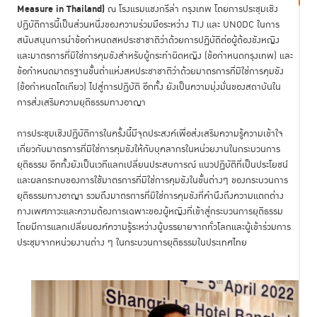
Measure in Thailand)
ณ โรงแรมแชงกรีล่า กรุงเทพ โดยการประชุมเชิง
ปฏิบัติการนี้เป็นส่วนหนึ่งของความร่วมมือระหว่าง TIJ และ UNODC ในการ
สนับสนุนการนำข้อกำหนดสหประชาชาติว่าด้วยการปฏิบัติต่อผู้ต้องขังหญิง
และมาตรการที่มิใช่การคุมขังสำหรับผู้กระทำผิดหญิง (ข้อกำหนดกรุงเทพ) และ
ข้อกำหนดมาตรฐานขั้นต่ำแห่งสหประชาชาติว่าด้วยมาตรการที่มิใช่การคุมขัง
(ข้อกำหนดโตเกียว) ไปสู่การปฏิบัติ อีกทั้ง ยังเป็นความมุ่งมั่นของสถาบันใน
การส่งเสริมความยุติธรรมทางอาญา
การประชุมเชิงปฏิบัติการในครั้งนี้มีจุดประสงค์เพื่อส่งเสริมความรู้ความเข้าใจ
เกี่ยวกับมาตรการที่มิใช่การคุมขังให้กับบุคลากรในหน่วยงานในกระบวนการ
ยุติธรรม อีกทั้งยังเป็นเวทีแลกเปลี่ยนประสบการณ์ แนวปฏิบัติที่เป็นประโยชน์
และผลกระทบของการใช้มาตรการที่มิใช่การคุมขังในขั้นต่างๆ ของกระบวนการ
ยุติธรรมทางอาญา รวมถึงมาตรการที่มิใช่การคุมขังที่คำนึงถึงความแตกต่าง
ทางเพศภาวะและความต้องการเฉพาะของผู้หญิงที่เข้าสู่กระบวนการยุติธรรม
โดยมีการแลกเปลี่ยนองค์ความรู้ระหว่างผู้บรรยายจากทั่วโลกและผู้เข้าร่วมการ
ประชุมจากหน่วยงานต่าง ๆ ในกระบวนการยุติธรรมในประเทศไทย