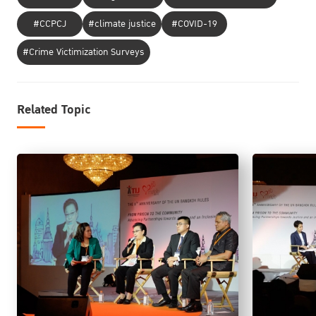
#CCPCJ
#climate justice
#COVID-19
#Crime Victimization Surveys
Related Topic
หม่อมหลวงศุภกิตติ์ จรูญโรจน์ เลขาธิการสถาบันนิติวัชร์
ในอีกมุมหนึ่ง
ได้ให้
“
ข้อมูลเชิงลึกในมุมของเจ้าพนักงานอัยการ โดยได้บรรยายถึง
อำนาจของพนัก
งายอัยการและการใช้ดุลยพินิจ” ที่จะใช้ดุลยพินิจชะลอการดำเนินคดีในกรณีที่
ไม่อยู่ในความสนใจของสาธารณชนโดยในปัจจุบันประเทศไทยได้มีความ
พยายามในการเสนอร่างพระราชบัญญัติชะลอฟ้องที่มีเหตุผลจากการลักษณะ
การกระทำผิดที่ไม่ร้ายแรงและไม่เป็นประโยชน์ต่อสาธารณะชน ซึ่งหม่อมหลวง
ศุภกิตติ์ได้ให้ความเห็นว่า “การชะลอฟ้อง เป็นกระบวนการยุติธรรมทางเลือก
เพื่อให้โอกาสผู้กระทำผิดกลับคืนสู่สังคมโดยไม่มีตราบาป”