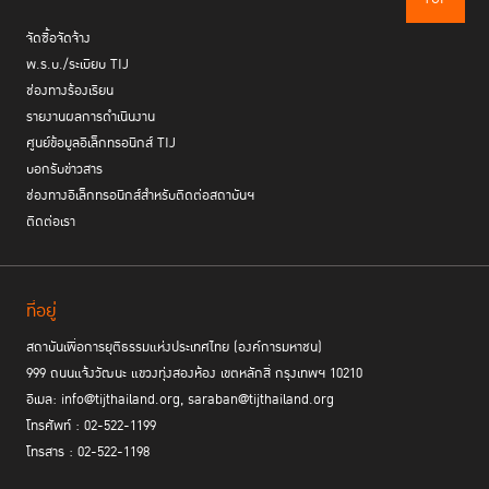
ปัจจุบันงบประมาณหลักของกระทรวงยุติธรรมกว่า 65 เปอร์เซ็นต์ ถูกนำมาใช้
จัดซื้อจัดจ้าง
กับผู้ต้องขังและเด็กเยาวชนในสถานพินิจ ปีละประมาณเกือบ 2 หมื่นล้านบาท
พ.ร.บ./ระเบียบ TIJ
แน่นอนว่าตัวเลขมหาศาลเช่นนี้ รัฐบาลอาจไม่สามารถแบกรับต่อไปได้ในระยะ
ช่องทางร้องเรียน
ยาว จึงจำเป็นต้องแก้ปัญหาที่ต้นเหตุ
โกมล พรมเพ็ง
ผู้อำนวยการกองยุทธศาสตร์และแผนงาน กระทรวงยุติธรรม
รายงานผลการดำเนินงาน
อธิบายแผนนโยบายที่จะนำมาใช้เพื่อลดจำนวนผู้ต้องขังลง โดยใช้การพยายาม
ศูนย์ข้อมูลอิเล็กทรอนิกส์ TIJ
ผลักดันพระราชบัญญัติส่งเสริมการไกล่เกลี่ยข้อพิพาท และผลักดันพระราช
บอกรับข่าวสาร
บัญญัติพฤติกรรมชุมชน ที่ส่งเสริมการมีส่วนร่วมของประชาชนเพื่อป้องกัน
ช่องทางอิเล็กทรอนิกส์สำหรับติดต่อสถาบันฯ
อาชญากรรมในพื้นที่ ให้ช่วยกันดูแลสอดส่อง และช่วยให้ประชาชนเข้าใจ
ติดต่อเรา
กฎหมายมากขึ้น นอกจากการผลักดัน พ.ร.บ. ข้างต้นแล้ว ยังมีการทำงาน
ด้านคุมประพฤติอีกด้วย
อย่างไรก็ตาม แม้จะมีการเข้าไปแก้ไขที่ระบบ แต่ขณะเดียวกันก็ต้องมีการแก้ไข
วิธีคิดของคนในสังคมด้วย หลายครั้งที่มีคดีความไกล่เกลี่ยกันได้ แต่ในปัจจุบัน
ที่อยู่
คนเลือกที่จะเข้าสู่กระบวนการยุติธรรม แจ้งความดำเนินคดีกันมากขึ้น ทำให้ทุก
สถาบันเพื่อการยุติธรรมแห่งประเทศไทย (องค์การมหาชน)
คนไหลเข้าระบบทั้งที่ไม่ได้อยากเข้า
999 ถนนแจ้งวัฒนะ แขวงทุ่งสองห้อง เขตหลักสี่ กรุงเทพฯ 10210
อีเมล: info@tijthailand.org, saraban@tijthailand.org
โทรศัพท์ : 02-522-1199
โทรสาร : 02-522-1198