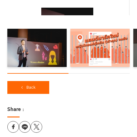
Back
ศุภกิจ แย้มประชา รองเลขาธิการสำนักงานศาลยุติธรรม
ปัจจัยสำคัญที่ใช้พิจารณาในการปล่อยตัวระหว่างพิจารณาคดีคือดูความ
เสี่ยง3 อย่าง 1. ดูว่าผู้ต้องหาจะหลบหนีหรือไม่2. ผู้ต้องหาจะไปยุ่งกับพยานและ
Share :
หลักฐานไหม และ 3. เขาจะไปก่ออันตรายประการอื่นหรือไม่ เช่น การกระทำผิด
ซ้ำ เป็นต้น
ต่อมาในขั้นตอนการลงโทษ ศาลจะพิจารณาว่าจะลงโทษด้วยการจำคุกหรือคุม
ประพฤติ ซึ่งในประมวลกฎหมายอาญาจะดูปัจจัยครอบคลุมทั้งเรื่องของ อายุ
อาชีพ การศึกษา สภาพความเป็นอยู่ สภาพจิตใจ ความรู้สึกผิด การบรรเทา