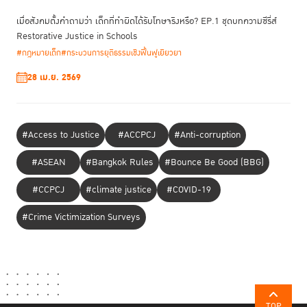
เมื่อสังคมตั้งคำถามว่า เด็กที่ทำผิดได้รับโทษจริงหรือ? EP.1 ชุดบทความซีรี่ส์
Restorative Justice in Schools
กำไลอิเล็กทรอนิกส์ (Electronic Monitoring Center)
#กฎหมายเด็ก
#กระบวนการยุติธรรมเชิงฟื้นฟูเยียวยา
อย่างไรก็ตาม คดียาเสพติดก็ยังเป็นคดีที่มีตัวเลขผู้ต้องขังจำนวนมาก และเมื่อ
28 เม.ย. 2569
เข้าไปในเรือนจำแล้วก็อยู่เป็นระยะเวลานาน ซึ่งเป็นเรื่องที่ต้องแก้ไขกันต่อไป ถึง
แม้ว่ามาตรการทางเลือกที่มิใช่การคุมขังจะดูเป็นทางออกที่ดี แต่ในแง่ปฏิบัติแล้ว
ต้องหาข้อมูล ข้อเท็จจริงต่างๆ ที่เหมาะสมเพื่อให้ศาลใช้ดุลยพินิจได้อย่างเหมาะ
สม โดยศุภกิจมองว่า ยิ่งมีข้อมูลมากยิ่งจะเป็นประโยชน์ต่อการไม่ใช้มาตรการ
#Access to Justice
#ACCPCJ
#Anti-corruption
การคุมขัง
“ถ้าเราจะสร้างมาตรการที่ไม่ใช่การคุมขัง ต้องใช้ความร่วมมือหลายๆ ส่วน ต้อง
#ASEAN
#Bangkok Rules
#Bounce Be Good (BBG)
มีความรู้และความเข้าอกเข้าใจคนที่อยู่ในกระบวนการยุติธรรมด้วย อย่างวาท
กรรมที่ว่า คุกมีไว้ขังคนจน ความจริงแล้วคุกมีไว้ขังคนผิด แต่ก็อาจจะมีคนจน
#CCPCJ
#climate justice
#COVID-19
บางส่วนที่กระทำความผิดมาเข้ามาอยู่ในเรือนจำ ที่เราขังไม่ใช่เพราะเขาจน เรา
ขังเพราะเขากระทำความผิดมา” ศุภกิจกล่าว
#Crime Victimization Surveys
เปลี่ยนวิธีคิดคนในกระบวนการยุติธรรม
กว่า 80เปอร์เซ็นต์ของคดีที่เข้าสู่กระบวนการยุติธรรมของไทยคือคดียาเสพติด
ซึ่งเป็นปัญหาที่พยายามแก้กันมาอย่างยาวนาน ทั้งนี้ปัญหาสำคัญไม่ใช่เพราะมี
ผู้ต้องขังจำนวนมากเท่านั้น แต่ระยะเวลาในการจำคุกก็นานด้วย เพราะคดียา
เสพติดมีโทษร้ายแรง กลายเป็นว่ามีคนเข้ามากกว่าคนออก ตัวเลขคนในเรือน
จำจึงเพิ่มขึ้นเรื่อยๆ อย่างไม่มีทีท่าจะหยุด
TOP