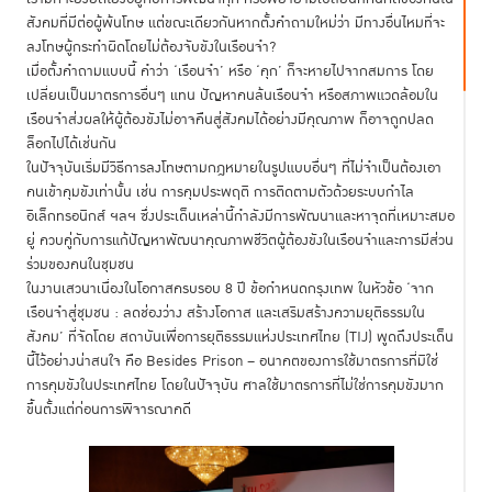
สังคมที่มีต่อผู้พ้นโทษ แต่ขณะเดียวกันหากตั้งคำถามใหม่ว่า มีทางอื่นไหมที่จะ
ลงโทษผู้กระทำผิดโดยไม่ต้องจับขังในเรือนจำ?
เมื่อตั้งคำถามแบบนี้ คำว่า ‘เรือนจำ’ หรือ ‘คุก’ ก็จะหายไปจากสมการ โดย
เปลี่ยนเป็นมาตรการอื่นๆ แทน ปัญหาคนล้นเรือนจำ หรือสภาพแวดล้อมใน
เรือนจำส่งผลให้ผู้ต้องขังไม่อาจคืนสู่สังคมได้อย่างมีคุณภาพ ก็อาจถูกปลด
ล็อกไปได้เช่นกัน
ในปัจจุบันเริ่มมีวิธีการลงโทษตามกฎหมายในรูปแบบอื่นๆ ที่ไม่จำเป็นต้องเอา
คนเข้าคุมขังเท่านั้น เช่น การคุมประพฤติ การติดตามตัวด้วยระบบกำไล
อิเล็กทรอนิกส์ ฯลฯ ซึ่งประเด็นเหล่านี้กำลังมีการพัฒนาและหาจุดที่เหมาะสมอ
ยู่ ควบคู่กับการแก้ปัญหาพัฒนาคุณภาพชีวิตผู้ต้องขังในเรือนจำและการมีส่วน
ร่วมของคนในชุมชน
ในงานเสวนาเนื่องในโอกาสครบรอบ 8 ปี ข้อกำหนดกรุงเทพ ในหัวข้อ ‘จาก
เรือนจำสู่ชุมชน : ลดช่องว่าง สร้างโอกาส และเสริมสร้างความยุติธรรมใน
สังคม’ ที่จัดโดย สถาบันเพื่อการยุติธรรมแห่งประเทศไทย (TIJ) พูดถึงประเด็น
นี้ไว้อย่างน่าสนใจ คือ Besides Prison – อนาคตของการใช้มาตรการที่มิใช่
การคุมขังในประเทศไทย โดยในปัจจุบัน ศาลใช้มาตรการที่ไม่ใช่การคุมขังมาก
ขึ้นตั้งแต่ก่อนการพิจารณาคดี