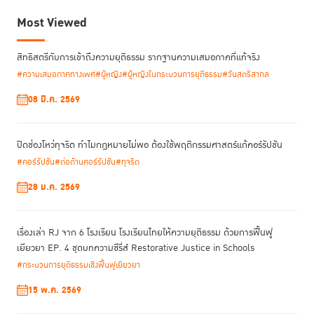
ผลกับผู้เสียหายของผู้ต้องหา เพื่อประกอบการพิจารณาคดี
Most Viewed
ตอนนี้มีทางเลือกใหม่ในการคุมประพฤตินักโทษ คือกำไลอิเล็กทรอนิกส์
(Electronic Monitoring Center) หรือที่เรียกว่า EM ปัจจุบันมีการใช้
สิทธิสตรีกับการเข้าถึงความยุติธรรม รากฐานความเสมอภาคที่แท้จริง
มาตรการนี้ในระดับความผิดที่ศาลตัดสินลงโทษจำคุกไม่เกิน5 ปี ที่รอลงการ
ลงโทษและกำหนดเงื่อนไขการคุมประพฤติไว้
#ความเสมอภาคทางเพศ
#ผู้หญิง
#ผู้หญิงในกระบวนการยุติธรรม
#วันสตรีสากล
ด้วยเทคโนโลยีและมาตรการที่หลากหลายมากขึ้น ทำให้ศาลมีทางเลือกการ
08 มี.ค. 2569
ตัดสินมากขึ้น ตั้งแต่กำหนดวันรายงานตัว ทำงานบริการสังคม หรือห้ามออก
นอกสถานที่ที่กำหนดโดยใช้กำไลอิเล็กทรอนิกส์ติดตามตัว ทิศทางดังกล่าว
แสดงให้เห็นว่ามีการให้อำนาจศาลในการใช้มาตรการทางเลือกมากขึ้น
ปิดช่องโหว่ทุจริต ทำไมกฎหมายไม่พอ ต้องใช้พฤติกรรมศาสตร์แก้คอร์รัปชัน
#คอร์รัปชัน
#ต่อต้านคอร์รัปชัน
#ทุจริต
28 ม.ค. 2569
เรื่องเล่า RJ จาก 6 โรงเรียน โรงเรียนไทยให้ความยุติธรรม ด้วยการฟื้นฟู
เยียวยา EP. 4 ชุดบทความซีรี่ส์ Restorative Justice in Schools
#กระบวนการยุติธรรมเชิงฟื้นฟูเยียวยา
15 พ.ค. 2569