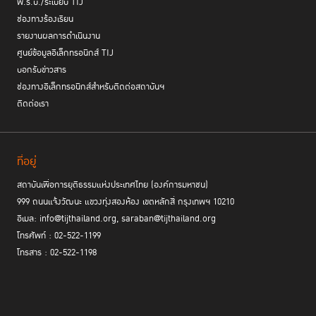
พ.ร.บ./ระเบียบ TIJ
ช่องทางร้องเรียน
รายงานผลการดำเนินงาน
ศูนย์ข้อมูลอิเล็กทรอนิกส์ TIJ
บอกรับข่าวสาร
ช่องทางอิเล็กทรอนิกส์สำหรับติดต่อสถาบันฯ
ติดต่อเรา
ที่อยู่
สถาบันเพื่อการยุติธรรมแห่งประเทศไทย (องค์การมหาชน)
999 ถนนแจ้งวัฒนะ แขวงทุ่งสองห้อง เขตหลักสี่ กรุงเทพฯ 10210
อีเมล: info@tijthailand.org, saraban@tijthailand.org
โทรศัพท์ : 02-522-1199
โทรสาร : 02-522-1198