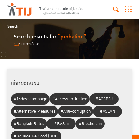
Search
Search results for
“probation”
5 ผลการค้นหา
แท็กยอดนิยม :
#16dayscampaign
#Access to Justice
#ACCPCJ
#Alternative Measures
#Anti-corruption
#ASEAN
#Bangkok Rules
#BAScii
#Blockchain
#Bounce Be Good (BBG)