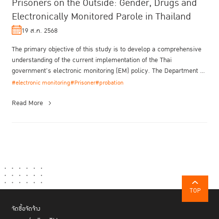
Prisoners on the Outside: Gender, Drugs and
Electronically Monitored Parole in Thailand
19 ส.ค. 2568
The primary objective of this study is to develop a comprehensive
understanding of the current implementation of the Thai
government's electronic monitoring (EM) policy. The Department of
Probation ha...
#electronic monitoring
#Prisoner
#probation
Read More
TOP
จัดซื้อจัดจ้าง