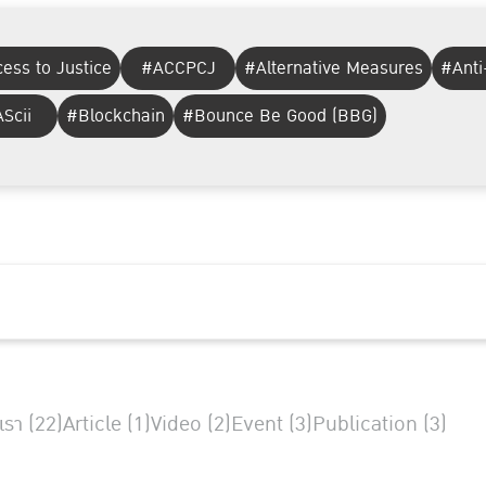
ess to Justice
#ACCPCJ
#Alternative Measures
#Anti
Scii
#Blockchain
#Bounce Be Good (BBG)
เรา (22)
Article (1)
Video (2)
Event (3)
Publication (3)