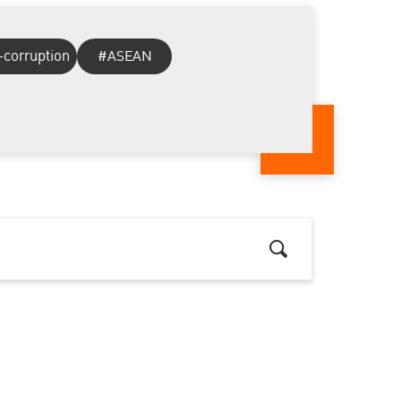
-corruption
#ASEAN