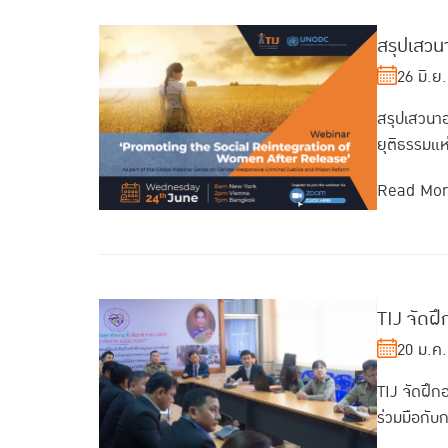
สรุปเสวนา
26 มิ.ย
สรุปเสวนาอ
ยุติธรรมแห
Read Mo
TIJ จัดฝ
20 ม.ค.
TIJ จัดฝึก
ร่วมมือกับ