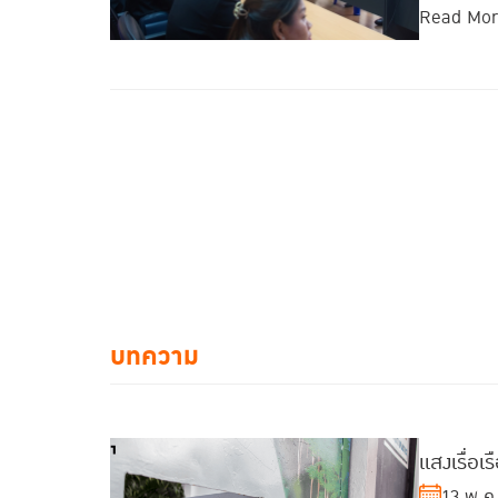
Read Mo
บทความ
แสงเรื่อเ
13 พ.ค