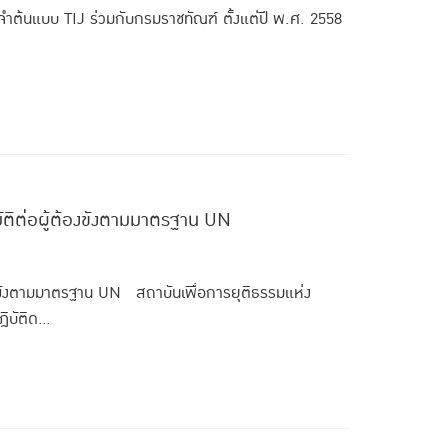
ำต้นแบบ TIJ ร่วมกับกรมราชทัณฑ์ ตั้งแต่ปี พ.ศ. 2558
ัติต่อผู้ต้องขังตามมาตรฐาน UN
องขังตามมาตรฐาน UN สถาบันเพื่อการยุติธรรมแห่ง
บัติด...