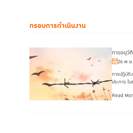
กรอบการดำเนินงาน
การอนุวัต
26 พ.ย
การปฏิบัต
ประการ ในข
Read Mo