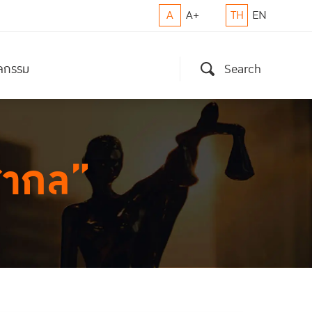
A
A+
TH
EN
ิจกรรม
Search
สากล”