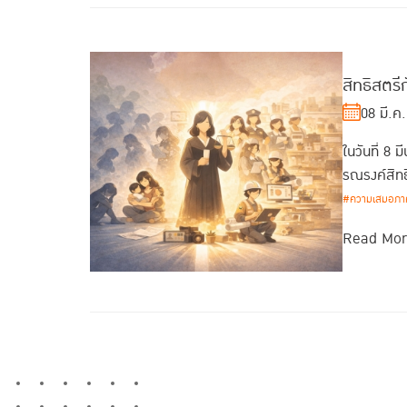
สิทธิสตรี
08 มี.ค
ในวันที่ 8
รณรงค์สิทธ
#ความเสมอภา
Read Mo