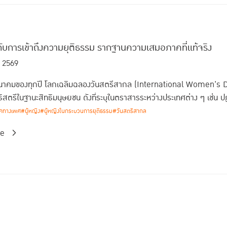
กับการเข้าถึงความยุติธรรม รากฐานความเสมอภาคที่แท้จริง
. 2569
 มีนาคมของทุกปี โลกเฉลิมฉลองวันสตรีสากล (International Women's 
ิสตรีในฐานะสิทธิมนุษยชน ดังที่ระบุในตราสารระหว่างประเทศต่าง ๆ เช่น ปฏ
คทางเพศ
#ผู้หญิง
#ผู้หญิงในกระบวนการยุติธรรม
#วันสตรีสากล
re