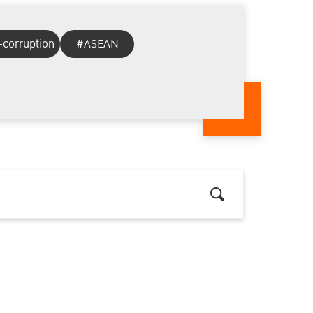
-corruption
#ASEAN