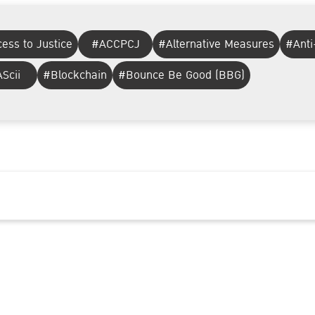
ess to Justice
#ACCPCJ
#Alternative Measures
#Anti
Scii
#Blockchain
#Bounce Be Good (BBG)