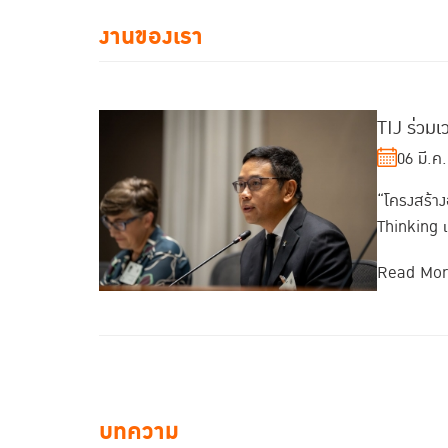
งานของเรา
TIJ ร่วมเ
06 มี.ค
“โครงสร้างอ
Thinking แ
Read Mo
บทความ