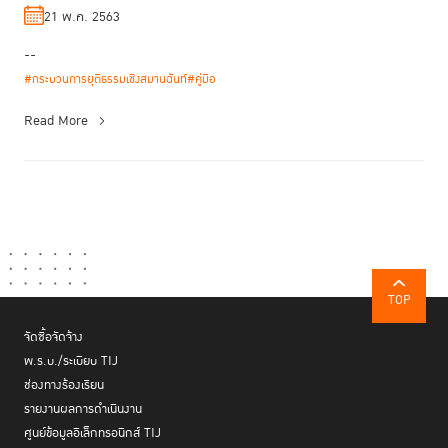
21 พ.ค. 2563
--
#กระบวนการยุติธรรมเชิงสมานฉันท์
#คู่มือ
Read More
TOP
จัดซื้อจัดจ้าง
พ.ร.บ./ระเบียบ TIJ
ช่องทางร้องเรียน
รายงานผลการดำเนินงาน
ศูนย์ข้อมูลอิเล็กทรอนิกส์ TIJ