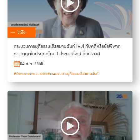
วิดีโอ
กระบวนการยุติธรรมเชิงสมานฉันท์ (RJ) กับคดีหรือข้อพิพาท
ทางอาญาในประเทศไทย l ประกายรัตน์ ต้นธีรวงศ์
04 ส.ค. 2565
#Restorative Justice
#กระบวนการยุติธรรมเชิงสมานฉันท์