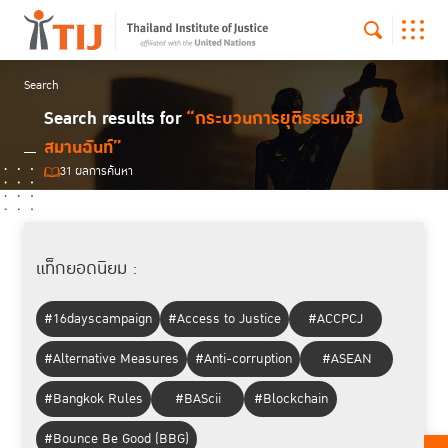
Search
Search results for
“กระบวนการยุติธรรมเชิง
สมานฉันท์”
31 ผลการค้นหา
แท็กยอดนิยม :
#16dayscampaign
#Access to Justice
#ACCPCJ
#Alternative Measures
#Anti-corruption
#ASEAN
#Bangkok Rules
#BAScii
#Blockchain
#Bounce Be Good (BBG)