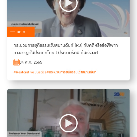
วิดีโอ
กระบวนการยุติธรรมเชิงสมานฉันท์ (RJ) กับคดีหรือข้อพิพาท
ทางอาญาในประเทศไทย l ประกายรัตน์ ต้นธีรวงศ์
04 ส.ค. 2565
#Restorative Justice
#กระบวนการยุติธรรมเชิงสมานฉันท์