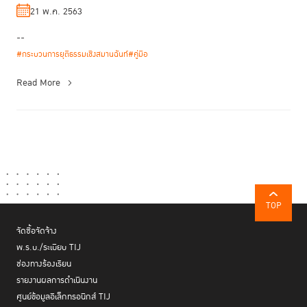
21 พ.ค. 2563
--
#กระบวนการยุติธรรมเชิงสมานฉันท์
#คู่มือ
Read More
TOP
จัดซื้อจัดจ้าง
พ.ร.บ./ระเบียบ TIJ
ช่องทางร้องเรียน
รายงานผลการดำเนินงาน
ศูนย์ข้อมูลอิเล็กทรอนิกส์ TIJ