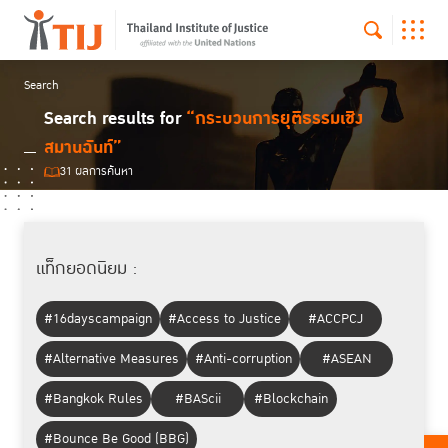
Search
Search results for
“กระบวนการยุติธรรมเชิง
สมานฉันท์”
31 ผลการค้นหา
แท็กยอดนิยม :
#16dayscampaign
#Access to Justice
#ACCPCJ
#Alternative Measures
#Anti-corruption
#ASEAN
#Bangkok Rules
#BAScii
#Blockchain
#Bounce Be Good (BBG)