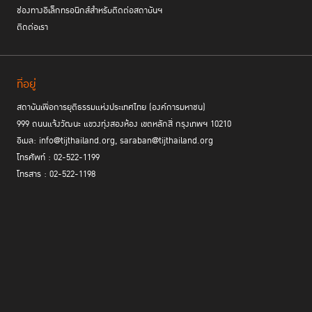
ช่องทางอิเล็กทรอนิกส์สำหรับติดต่อสถาบันฯ
ติดต่อเรา
ที่อยู่
สถาบันเพื่อการยุติธรรมแห่งประเทศไทย (องค์การมหาชน)
999 ถนนแจ้งวัฒนะ แขวงทุ่งสองห้อง เขตหลักสี่ กรุงเทพฯ 10210
อีเมล: info@tijthailand.org, saraban@tijthailand.org
โทรศัพท์ : 02-522-1199
โทรสาร : 02-522-1198