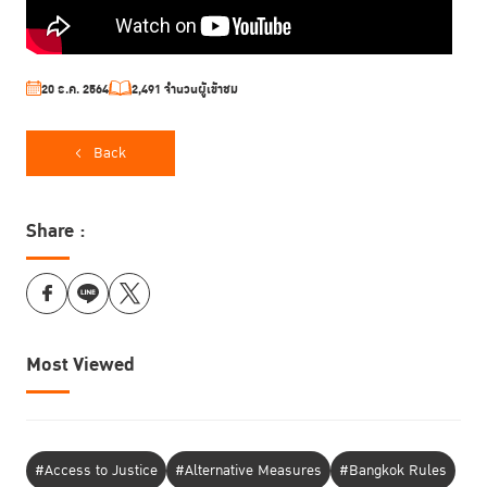
20 ธ.ค. 2564
2,491 จำนวนผู้เข้าชม
Back
Share :
Most Viewed
#Access to Justice
#Alternative Measures
#Bangkok Rules