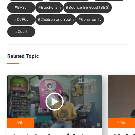
#BAScii
#Blockchain
#Bounce Be Good (BBG)
#CCPCJ
#Children and Youth
#Community
#Court
Related Topic
วิดีโอ
วิดีโอ