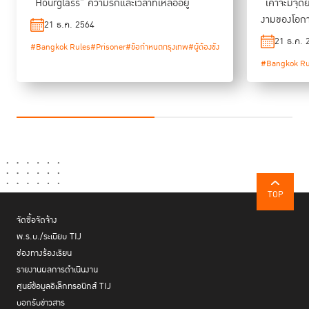
“Hourglass” ความรักและเวลาที่เหลืออยู่
“เค้าจะมีจุด
งามของโอก
21 ธ.ค. 2564
21 ธ.ค. 
#Bangkok Rules
#Prisoner
#ข้อกำหนดกรุงเทพ
#ผู้ต้องขัง
#Bangkok Ru
TOP
จัดซื้อจัดจ้าง
พ.ร.บ./ระเบียบ TIJ
ช่องทางร้องเรียน
รายงานผลการดำเนินงาน
ศูนย์ข้อมูลอิเล็กทรอนิกส์ TIJ
บอกรับข่าวสาร