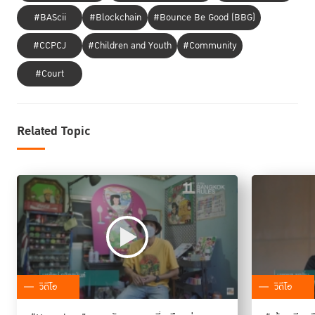
#BAScii
#Blockchain
#Bounce Be Good (BBG)
#CCPCJ
#Children and Youth
#Community
#Court
Related Topic
วิดีโอ
วิดีโอ