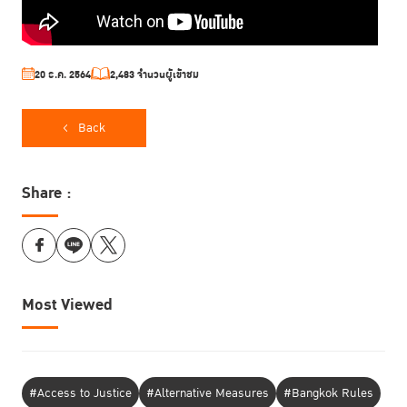
20 ธ.ค. 2564
2,483 จำนวนผู้เข้าชม
Back
Share :
Most Viewed
#Access to Justice
#Alternative Measures
#Bangkok Rules