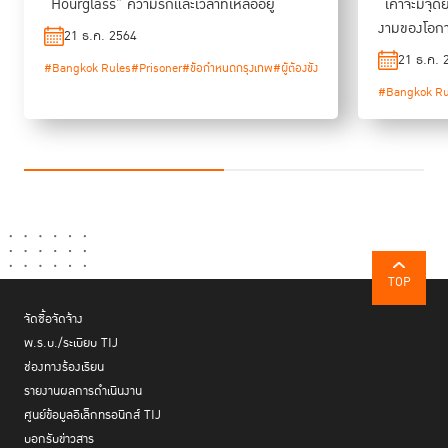
“Hourglass” ความรักและเวลาที่เหลืออยู่
“เค้าจะมีจุด
งามของโอก
21 ธ.ค. 2564
21 ธ.ค. 
#Bangkok Rules
#Prisoner
#ข้อกำหนดกรุงเทพ
#ผู้ต้องขัง
#Bangkok Ru
TOP
จัดซื้อจัดจ้าง
พ.ร.บ./ระเบียบ TIJ
ช่องทางร้องเรียน
รายงานผลการดำเนินงาน
ศูนย์ข้อมูลอิเล็กทรอนิกส์ TIJ
บอกรับข่าวสาร