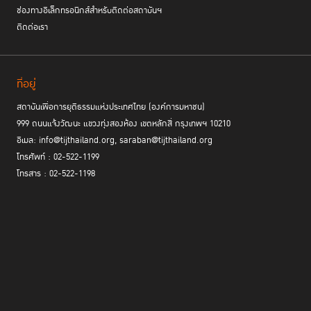
ช่องทางอิเล็กทรอนิกส์สำหรับติดต่อสถาบันฯ
ติดต่อเรา
ที่อยู่
สถาบันเพื่อการยุติธรรมแห่งประเทศไทย (องค์การมหาชน)
999 ถนนแจ้งวัฒนะ แขวงทุ่งสองห้อง เขตหลักสี่ กรุงเทพฯ 10210
อีเมล: info@tijthailand.org, saraban@tijthailand.org
โทรศัพท์ : 02-522-1199
โทรสาร : 02-522-1198