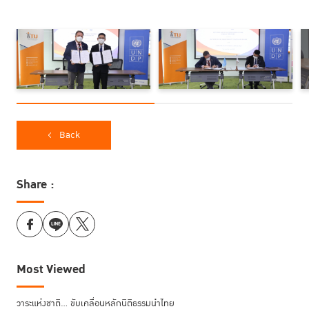
Justice Innovation District ณ อาคารสำนักงานใหม่ของสถาบันบนถนน
แจ้งวัฒนะ เป็นพื้นที่เพื่อสร้างการมีส่วนร่วม แลกเปลี่ยนองค์ความรู้ และส่ง
เสริมการทำงานร่วมกันโดยการสร้างเครือข่ายขององค์กรพันธมิตรของ
สถาบันฯ และ UNDP
Back
Share :
Most Viewed
ดร.พิเศษ สอาดเย็น ผู้อำนวยการสถาบันฯ กล่าวว่า “TIJ ยินดีอย่างยิ่งที่ได้
วาระแห่งชาติ… ขับเคลื่อนหลักนิติธรรมนำไทย