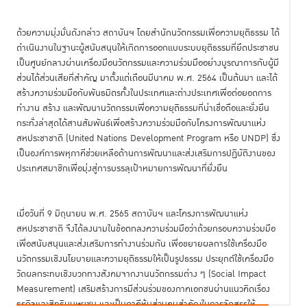
ด้วยความมุ่งมั่นดังกล่าว สถาบันฯ โดยสำนักนวัตกรรมเพื่อความยุติธรรม ได้
ดำเนินงานในฐานะผู้สนับสนุนให้เกิดการออกแบบระบบยุติธรรมที่ยึดประชาชน
เป็นศูนย์กลางผ่านเครื่องมือนวัตกรรมและความร่วมมืออย่างบูรณาการกับผู้มี
ส่วนได้ส่วนเสียที่สำคัญ มาตั้งแต่เดือนมีนาคม พ.ศ. 2564 เป็นต้นมา และได้
สร้างความร่วมมือกับพันธมิตรทั้งในประเทศและต่างประเทศเพื่อต่อยอดการ
ทำงาน สร้าง และพัฒนานวัตกรรมเพื่อความยุติธรรมที่น่าเชื่อถือและยั่งยืน
กระทั่งล่าสุดได้สานสัมพันธ์เพื่อสร้างความร่วมมือกับโครงการพัฒนาแห่ง
สหประชาชาติ (United Nations Development Program หรือ UNDP) ซึ่ง
เป็นองค์การพหุภาคีช่วยเหลือด้านการพัฒนาและส่งเสริมการปฏิบัติงานของ
ประเทศสมาชิกเพื่อมุ่งสู่การบรรลุเป้าหมายการพัฒนาที่ยั่งยืน
เมื่อวันที่ 9 มิถุนายน พ.ศ. 2565 สถาบันฯ และโครงการพัฒนาแห่ง
สหประชาชาติ จึงได้ลงนามในข้อตกลงความร่วมมือว่าด้วยกรอบความร่วมมือ
เพื่อสนับสนุนและส่งเสริมการทำงานร่วมกัน เพื่อขยายผลการใช้เครื่องมือ
นวัตกรรมเชิงนโยบายและความยุติธรรมให้เป็นรูปธรรม ประยุกต์ใช้เครื่องมือ
วัดผลกระทบเชิงบวกทางสังคมจากงานนวัตกรรมต่าง ๆ (Social Impact
Measurement) เสริมสร้างการมีส่วนร่วมของภาคเอกชนผ่านแนวคิดเรื่อง
ธุรกิจและสิทธิมนุษยชน และเป็นภาคีหุ้นส่วนคนสำคัญในการจัดสรรให้