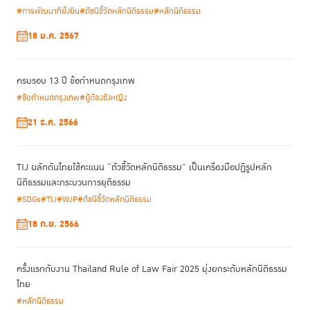
ร่วมงานกับองค์การที่มีเป้าหมายคล้ายกันในการเสริมสร้างหลักนิติธรรม และ
#การพัฒนาที่ยั่งยืน
#ดัชนีชี้วัดหลักนิติธรรม
#หลักนิติธรรม
ด้วยการสนับสนุนจาก UNDP เราเชื่อมั่นว่าเราจะสามารถเข้าถึงกลุ่มคนนอก
18 ม.ค. 2567
เหนือจากกระบวนการยุติธรรมโดยตรงได้มากยิ่งขึ้น และนำพาให้ผู้คนเหล่านั้น
ได้ร่วมเดินทางไปกับเราสู่การพัฒนานวัตกรรมเพื่อความยุติธรรมที่ยั่งยืนทั้งใน
ประเทศไทย ในภูมิภาคอาเซียน และเอเชียแปซิฟิกต่อไป”
ครบรอบ 13 ปี ข้อกำหนดกรุงเทพ
#ข้อกำหนดกรุงเทพ
#ผู้ต้องขังหญิง
“TIJ เป็นพันธมิตรที่ยอดเยี่ยม และเรายังคงมีหลายอย่างให้ต้องเรียนรู้และแลก
21 ธ.ค. 2566
เปลี่ยนกันต่อไป เรามองว่าทุกวันนี้สังคมมีความคาดหวังอย่างมาก ทั้งใน
ประเทศไทยและประเทศอื่นๆ ว่าองค์กรที่ได้ประโยชน์จากการได้รับความเชื่อมั่น
และได้รับความเคารพ อย่าง TIJ และ UNDP จะต้องดำเนินงานได้ตามความ
TIJ ผลักดันไทยใช้คะแนน “ตัวชี้วัดหลักนิติธรรม” เป็นเครื่องมือปฏิรูปหลัก
คาดหวังของพวกเขา ทั้งในแง่ที่เป็นประโยชน์ต่อองค์กรเอง และเป็นประโยชน์ต่อ
นิติธรรมและกระบวนการยุติธรรม
สังคม เราหวังว่าการร่วมมือกันในครั้งนี้จะเป็นก้าวสำคัญในการทำเป้าหมาย
#SDGs
#TIJ
#WJP
#ดัชนีชี้วัดหลักนิติธรรม
เหล่านั้นให้บรรลุผลสำเร็จ” เรโนลด์ ไมเยอร์ ผู้แทน UNDP ประจำประเทศไทย
กล่าว
18 ก.ย. 2566
ครั้งแรกกับงาน Thailand Rule of Law Fair 2025 มุ่งยกระดับหลักนิติธรรม
ไทย
#หลักนิติธรรม