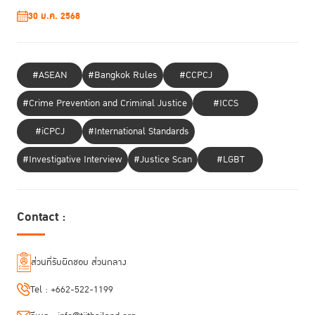
30 ม.ค. 2568
#ASEAN
#Bangkok Rules
#CCPCJ
#Crime Prevention and Criminal Justice
#ICCS
#iCPCJ
#International Standards
#Investigative Interview
#Justice Scan
#LGBT
ทั้งนี้ สำนักนวัตกรรมเพื่อความยุติธรรมของ TIJ และ UNDP (ประเทศไทย) มี
ผลงานการดำเนินงานร่วมกันในปีงบประมาณ 2564 เช่น การร่วมมือกับห้อง
Contact :
ปฏิบัติการนโยบาย หรือ Thailand Policy Lab ซึ่งเป็นหน่วยงานภายในของ
UNDP ที่ก่อตั้งร่วมกับสำนักงานสภาพัฒนาการเศรษฐกิจและสังคมแห่งชาติใน
การจัดเวทีเพื่อเผยแพร่องค์ความรู้ด้านนวัตกรรมในรูปแบบออนไลน์ ในหัวข้อ
ส่วนที่รับผิดชอบ ส่วนกลาง
“การฝึกอบรมเครื่องมือนวัตกรรมเชิงนโยบายและความยุติธรรมสำหรับอาจารย์
ระดับมหาวิทยาลัย” โดยมีผู้เข้าร่วมกว่า ๘๐ คน แลกเปลี่ยนเครื่องมือและ
Tel :
+662-522-1199
ประสบการณ์การจัดการเรียนการสอน ในรูปแบบใหม่ ๆ ที่มุ่งเป้าในการปรับ
เปลี่ยนทัศนคติที่ดีของเยาวชนคนรุ่นใหม่ ซึ่งผลการตอบรับจากผู้เข้าร่วมอยู่ใน