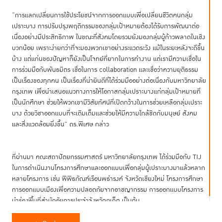
“การแลกเปลี่ยนการใช้ประโยชน์จากการออกแบบเพื่อเปลี่ยนชีวิตคนกลุ่ม
เปราะบาง การปรับปรุงพฤติกรรมของกลุ่มเป้าหมายต้องได้รับการพัฒนาต่อ
เนื่องอย่างมีประสิทธิภาพ ในขณะที่สังคมโดยรวมยังมองกลุ่มผู้ก้าวพลาดในเชิง
บวกน้อย เพราะง่ายกว่าที่จะมองพวกเขาอย่างระแวดระวัง แม้ในระยะหลังจะดีขึ้น
บ้าง แต่แก่นของปัญหาก็ยังเป็นโจทย์ที่ยากในการทำงาน แต่เรามีความเชื่อใน
การร่วมมือกับพันธมิตร เชื่อในการ collaboration และเชื่อว่าความยุติธรรม
เป็นเรื่องของทุกคน เป็นเรื่องที่น่ายินดีที่ได้ร่วมมืออย่างต่อเนื่องกับมหาวิทยาลัย
กรุงเทพ เพื่อนำเสนอแนวทางการให้โอกาสกลุ่มเปราะบางแก่กลุ่มเป้าหมายที่
เป็นนักศึกษา ช่วยให้พวกเขามีวิสัยทัศน์ที่เปิดกว้างในการช่วยเหลือกลุ่มเปราะ
บาง ด้วยวิชาออกแบบที่จะเติมเต็มและช่วยให้มีความใกล้ชิดกับมนุษย์ สังคม
และสิ่งแวดล้อมยิ่งขึ้น” ดร.พิเศษ กล่าว
ที่ผ่านมา คณะสถาปัตยกรรมศาสตร์ มหาวิทยาลัยกรุงเทพ ได้ร่วมมือกับ TIJ
ในการดำเนินงานโครงการศึกษาและออกแบบเพื่อกลุ่มผู้เปราะบางมาแล้วหลาก
หลายโครงการ เช่น พิพิธภัณฑ์เรือนพธำรงค์ จังหวัดเชียงใหม่ โครงการศึกษา
การออกแบบเมืองเพื่อความปลอดภัยจากอาชญากรรม การออกแบบโครงการ
นำร่องพื้นที่สำนักอัยการประจำจังหวัดภูเก็ต เป็นต้น