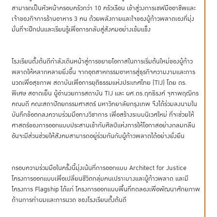
สามารถเป็นหัวหน้าครอบครัวกว่า 10 ครัวเรือน เข้าสู่วงการเชฟมืออาชีพและ
เจ้าของกิจการร้านอาหาร 3 คน ด้วยพลังกายและใจของผู้ก้าวพลาดเองที่มุ่ง
มั่นที่จะฝึกฝนและเรียนรู้เพื่อการกลับสู่สังคมอย่างเข้มแข็ง
โรงเรียนตั้งต้นดีกำลังเดินหน้าสู่การขยายโอกาสในการเริ่มต้นใหม่ของผู้ก้าว
พลาดให้หลากหลายยิ่งขึ้น จากอุตสาหกรรมอาหารสู่ธุรกิจความงามและการ
นวดเพื่อสุขภาพ สถาบันเพื่อการยุติธรรมแห่งประเทศไทย (TIJ) โดย ดร.
พิเศษ สอาดเย็น ผู้อำนวยการสถาบัน TIJ และ ผศ.ดร.ฤทธิรงค์ จุฑาพฤฒิกร
คณบดี คณะสถาปัตยกรรมศาสตร์ มหาวิทยาลัยกรุงเทพ จึงได้ร่วมลงนามใน
บันทึกข้อตกลงความร่วมมือทางวิชาการ เพื่อสร้างระบบนิเวศใหม่ ที่จะช่วยให้
ศาสตร์ของการออกแบบประสานเข้ากับศิลป์แห่งการให้โอกาสอย่างกลมกลืน
อันจะมีส่วนช่วยให้สังคมสามารถอยู่ร่วมกันกับผู้ก้าวพลาดได้อย่างยั่งยืน
กรอบความร่วมมือในครั้งนี้มุ่งเน้นที่การออกแบบ Architect for Justice
โครงการออกแบบเพื่อเปลี่ยนชีวิตกลุ่มคนเปราะบางและผู้ก้าวพลาด และมี
โครงการ Flagship ได้แก่ โครงการออกแบบพื้นที่ทดลองเพื่อพัฒนาศักยภาพ
ด้านการทำผมและการนวด ของโรงเรียนตั้งต้นดี