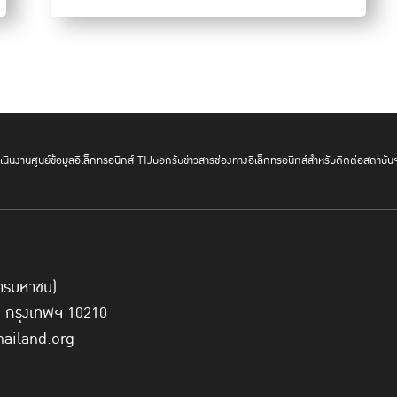
กักตัวผู้ใกล้ชิดโดยเร็ว 2. ต้องมีสถานที่กักตัวทั้งในระดับ Stat
บทบาทสำคัญมากในการแยกกลุ่มเสี่ยงออกมาจากชุมชน และ 3. ต้องม
ป้องกันไม่ให้ผู้ติดเชื้อถูกรังเกียจ
รศ.ดร.ชะนวนทอง ธนสุกาน
มหิดล นำเสนอให้เห็นว่า ปร
ครัวเรือน คือ อาสาสมัครสาธา
นินงาน
ศูนย์ข้อมูลอิเล็กทรอนิกส์ TIJ
บอกรับข่าวสาร
ช่องทางอิเล็กทรอนิกส์สำหรับติดต่อสถาบัน
“ธรรมนูญว่าด้วยระบบสุขภาพ
และท้องถิ่นสามารถนำไปใช้อ
เองได้
หากจะต้องเปิดเมือง ข้อเสน
์การมหาชน)
สาธารณสุขชุมชนที่ดีอยู่แล้ว
ี่ กรุงเทพฯ 10210
หมายถึงการใช้เครือข่ายภาคประชาชน มาประกอบกับ “ทุนปัญญา” จาก
hailand.org
ต่างๆ แต่ยังมีสิ่งสำคัญที่ต้องนำมาพิจารณา คือ ประชาชนส่วนใหญ่ยั
เป็นข้อมูลเพียงมิติเดียว ซึ่งจะทำให้ชุมชนไม่สามารถวิเคราะห์เพื่
ถึงข้อมูลของโควิด-19 ในทุกมิติมากขึ้น เพื่อนำไปสู่การตัดส