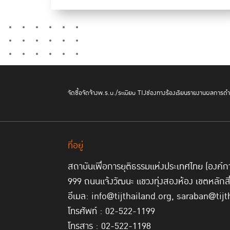
จัดซื้อจัดจ้าง
พ.ร.บ./ระเบียบ TIJ
ช่องทางร้องเรียน
รายงานผลการดำเ
ที่อยู่
สถาบันเพื่อการยุติธรรมแห่งประเทศไทย (องค
999 ถนนแจ้งวัฒนะ แขวงทุ่งสองห้อง เขตหลักส
อีเมล: info@tijthailand.org, saraban@tijt
โทรศัพท์ : 02-522-1199
โทรสาร : 02-522-1198