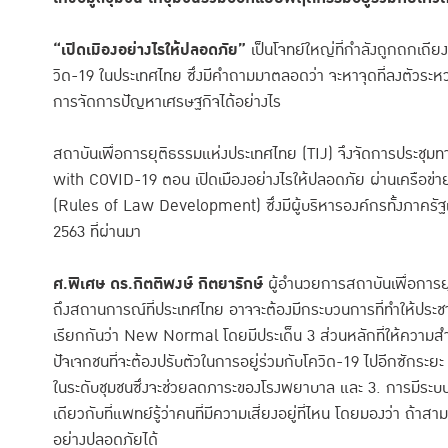
“เปิดเมืองอย่างไรให้ปลอดภัย”
เป็นโจทย์ใหญ่ที่กำลังถูกถกเถ
วิด-19 ในประเทศไทย ซึ่งมีคำถามมาตลอดว่า จะหาจุดที่ลงตัวระ
การจัดการปัญหาเศรษฐกิจได้อย่างไร
สถาบันเพื่อการยุติธรรมแห่งประเทศไทย (TIJ) จึงจัดการประชุม
with COVID-19 ตอน เปิดเมืองอย่างไรให้ปลอดภัย ผ่านเครือข่
(Rules of Law Development) ซึ่งมีผู้บริหารองค์กรทั้งภาครัฐแ
2563 ที่ผ่านมา
ศ.พิเศษ ดร.กิตติพงษ์ กิตยารักษ์
ผู้อำนวยการสถาบันเพื่อการย
ถึงสถานการณ์ที่ประเทศไทย อาจจะต้องมีกระบวนการที่ทำให้ประชาช
เรียกกันว่า New Normal โดยมีประเด็น 3 ส่วนหลักที่ให้คว
ปัจเจกชนที่จะต้องปรับตัวในการอยู่ร่วมกับโควิด-19 ไปอีกซักระย
ในระดับชุมชนซึ่งจะช่วยลดภาระของโรงพยาบาล และ 3. การมีระบบติ
เดียวกับที่แพทย์รู้ว่าคนที่มีความเสี่ยงอยู่ที่ไหน โดยมองว่า ถ้า
อย่างปลอดภัยได้