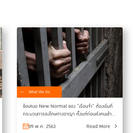
เป็นเงื่อนไขสำคัญที่ช่วยให้คนไม่อพยพย้ายเ
มาผนวกกับมิติของสาธารณสุข ก็เป็นสิ่งที
คือ ถ้ามีคำสั่งให้เปิดบางจังหวัด จะยังจ่าย
สาธารณสุขไปผนวกกับมาตรการการคลังดีๆ
งานวิจัยชิ้นนี้ ยังศึกษาแยกกลุ่มประชากร เป็น 4 กลุ่ม คือ คนเ
พบว่า ทั้ง 4 กลุ่ม มีองค์ความรู้ต่อสถานการณ์ในภาพรวมไม่ต่าง
แต่ “มีข้อจำกัดในการปฏิบัติต่างกัน” โดยเฉพาะกลุ่มคนจนเมือง มีข
สามารถเว้นระยะห่างได้ เพราะมีจำนวนสมาชิกในบ้าน สูงกว่าจำนวน
What We Do
ที่สุด ส่วนกลุ่มคนในชายแดนใต้ แม้จะมีจำนวนสมาชิกในบ้านมากกว่
ข้อเสนอ New Normal ของ “เรือนจำ” ต้องเริ่มที่
เทียบกลุ่มคนจนเมืองและกลุ่มคนชนบท
กระบวนการลงโทษทางอาญา ตั้งแต่ก่อนส่งคนเข้ามา
จำคุก
งานวิจัยนี้ จึงเสนอทางออกว่า ความพร้อมของแต่ละพื้นที่ที่จ
09 พ.ค. 2563
Read More
ประชาชน โดยหากเปิดเมืองต้องปฏิบัติให้ได้ใน 3 แนวทาง คือ 1. 