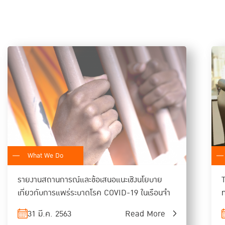
มืองได้ ดังนั้นเงินที่นำมาแจกจ่าย เมื่อนำ
่ช่วยป้องกันการแพร่ระบาดได้ แต่คำถาม
เงิน 5 พันบาทอยู่หรือไม่ ถ้านำประเด็นทาง
”
 ก็จะป้องกันการระบาดได้
มือง คนจนเมือง คนชนบท และคนในจังหวัดชายแดนใต้ ซึ่ง
กัน ทัศนคติต่อการปฏิบัติต่างๆ ตามมาตรการไม่ต่างกัน
้อจำกัดในการใช้ชีวิตอยู่ในบ้านกับครอบครัวซึ่งไม่
ห้องนอน และยังมีค่าเฉลี่ยจำนวนห้องน้ำต่อบ้านน้อย
What We Do
ากลุ่มอื่น แต่ก็มีจำนวนห้องนอนในบ้านมากกว่าเมื่อ
รายงานสถานการณ์และข้อเสนอแนะเชิงนโยบาย
T
เกี่ยวกับการแพร่ระบาดโรค COVID-19 ในเรือนจำ
ะผ่อนคลายมาตรการต่างๆ จำเป็นต้องสำรวจความพร้อมของ
31 มี.ค. 2563
Read More
หากพบผู้ติดเชื้อ ต้องมีมาตรการส่งตัวถึงแพทย์และ