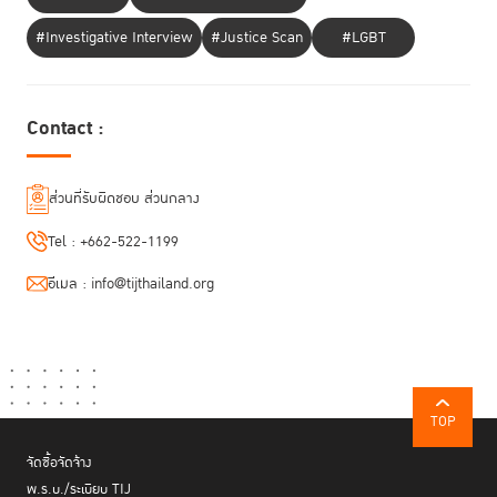
#Investigative Interview
#Justice Scan
#LGBT
Contact :
ส่วนที่รับผิดชอบ ส่วนกลาง
Tel :
+662-522-1199
อีเมล :
info@tijthailand.org
โครงการ Chula LegalTech ปีที่ 7 ยังได้รับความร่วมมือจากวิทยากรและ
Mentors จากหลากหลายองค์กรชั้นนำ ทั้งจากภาคกฎหมาย เทคโนโลยี และ
ธุรกิจ เพื่อร่วมถ่ายทอดประสบการณ์และให้คำปรึกษาแก่ผู้เข้าร่วมโครงการ
TOP
ตลอดระยะเวลาการแข่งขัน ได้แก่
จัดซื้อจัดจ้าง
- คุณสืบสิริ ทวีผล: Partner Tilleke & Gibbons
พ.ร.บ./ระเบียบ TIJ