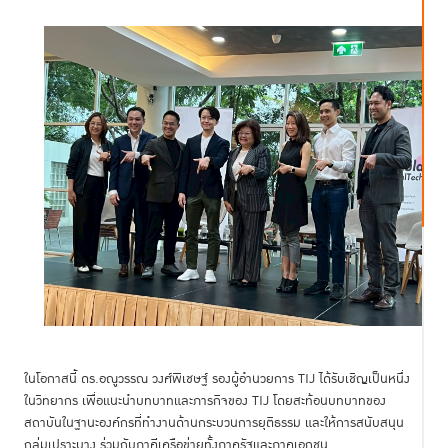
ในโอกาสนี้ ดร.อณูวรรณ วงศ์พิเชษฐ์ รองผู้อำนวยการ TIJ ได้รับเชิญเป็นหนึ่ง
ในวิทยากร เพื่อแนะนำบทบาทและภารกิจของ TIJ โดยสะท้อนบทบาทของ
สถาบันในฐานะองค์กรที่ทำงานด้านกระบวนการยุติธรรม และให้การสนับสนุน
กลุ่มเปราะบาง ร่วมกับภาคีเครือข่ายทั้งภาครัฐและภาคเอกชน