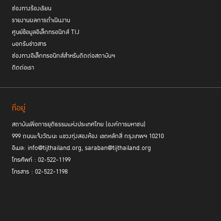
- คุณวัลลยา แก้วรุ่งเรือง: Chief Legal Officer and Chief Compliance
ช่องทางร้องเรียน
Officer SCBx Public Company Limited
รายงานผลการดำเนินงาน
- คุณปรีดา ธุรกิจเปรมปรีดิ์: ผู้จัดการสังกัดฝ่ายกฎหมายลงทุนและธุรกิจ
ศูนย์ข้อมูลอิเล็กทรอนิกส์ TIJ
องค์กร, บริษัท ปตท. จำกัด(มหาชน)
บอกรับข่าวสาร
- คุณวิศิษย์ศักดิ์ อรุณสุรัตน์ภัคดี: Head of Litigation & Regulations
ช่องทางอิเล็กทรอนิกส์สำหรับติดต่อสถาบันฯ
Department True Corporation Public Company Limited
ติดต่อเรา
- คุณวิกรานต์ ดวงมณี: Head of Intellectual Property Management
and Trade Laws SCG Chemicals Public Company Limited
- คุณพชรพล สุเทพารักษ์: กรรมการผู้จัดการใหญ่ธนาคารเกียรตินาคินภัทร
จำกัด
ที่อยู่
สถาบันเพื่อการยุติธรรมแห่งประเทศไทย (องค์การมหาชน)
โครงการดังกล่าวมีเป้าหมายเพื่อเสริมสร้างองค์ความรู้แบบสหวิทยาการให้
999 ถนนแจ้งวัฒนะ แขวงทุ่งสองห้อง เขตหลักสี่ กรุงเทพฯ 10210
นิสิต นักศึกษาจากทั่วประเทศ เข้าใจการนำเทคโนโลยีมาประยุกต์ใช้เพื่อแก้ไข
อีเมล: info@tijthailand.org, saraban@tijthailand.org
ปัญหากฎหมายร่วมสมัย และส่งเสริมการพัฒนาวิสาหกิจเริ่มต้นด้านกฎหมาย
โทรศัพท์ : 02-522-1199
ของไทยให้เติบโตต่อไป
โทรสาร : 02-522-1198