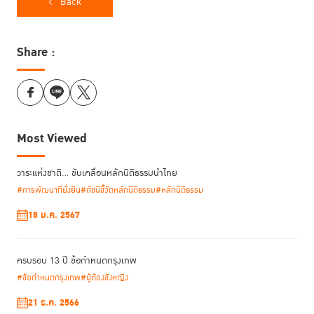
Back
และความต้องการของตลาดเข้าด้วยกันอย่างสมดุล เพื่อให้ผลงานสามารถต่อย
อดและเติบโตได้ภายใต้บริบทกฎหมายของไทย
Share :
นอกจากนี้ รองผู้อำนวยการ TIJ ยังได้ร่วมเสนอแนวคิดและตั้งโจทย์ในฐานะ
Mentor ของโครงการ เพื่อเปิดโอกาสให้นิสิตและนักศึกษาที่สนใจเลือกประเด็น
ไปพัฒนาต่อยอดภายในโครงการ อาทิ
• การแสวงหาประโยชน์จากเด็กในโลกออนไลน์ (Online Child Exploitation)
Most Viewed
• อาชญากรรมออนไลน์และการหลอกลวงในสังคมดิจิทัล (Online Fraud and
Scams)
• การกลับคืนสู่สังคมของผู้พ้นโทษ (Reintegration of Ex-Offenders)
วาระแห่งชาติ… ขับเคลื่อนหลักนิติธรรมนำไทย
#การพัฒนาที่ยั่งยืน
#ดัชนีชี้วัดหลักนิติธรรม
#หลักนิติธรรม
18 ม.ค. 2567
ครบรอบ 13 ปี ข้อกำหนดกรุงเทพ
#ข้อกำหนดกรุงเทพ
#ผู้ต้องขังหญิง
21 ธ.ค. 2566