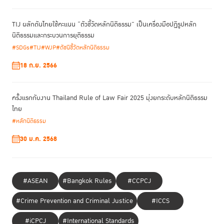
TIJ ผลักดันไทยใช้คะแนน “ตัวชี้วัดหลักนิติธรรม” เป็นเครื่องมือปฏิรูปหลัก
นิติธรรมและกระบวนการยุติธรรม
#SDGs
#TIJ
#WJP
#ดัชนีชี้วัดหลักนิติธรรม
18 ก.ย. 2566
ครั้งแรกกับงาน Thailand Rule of Law Fair 2025 มุ่งยกระดับหลักนิติธรรม
รองผู้อำนวยการ TIJ เน้นย้ำว่า การพัฒนาเทคโนโลยีทางกฎหมายควรเริ่มต้น
ไทย
จากปัญหาของ “คน” เทคโนโลยีต้องมีความปลอดภัย เป็นธรรม ไม่สร้างผลก
ระทบเชิงลบ และมีความรับผิดชอบต่อสังคม ขณะเดียวกันต้องสามารถนำไป
#หลักนิติธรรม
ใช้ได้จริง เป็นที่ต้องการของตลาด และต่อยอดเชิงธุรกิจได้อย่างยั่งยืน
30 ม.ค. 2568
#ASEAN
#Bangkok Rules
#CCPCJ
#Crime Prevention and Criminal Justice
#ICCS
#iCPCJ
#International Standards