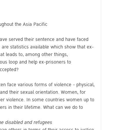
ughout the Asia Pacific
ave served their sentence and have faced
 are statistics available which show that ex-
hat leads to, among other things,
us loop and help ex-prisoners to
accepted?
 face various forms of violence - physical,
 and their sexual orientation. Women, for
tner violence. In some countries women up to
ers in their lifetime. What can we do to
the disabled and refugees
an others in terms of their access to justice.