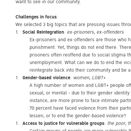
want to see in our community.
Challenges in focus
:
We selected 3 big topics that are pressing issues thro
Social Reintegration
:
ex-prisoners, ex-offenders
Ex-prisoners and ex-offenders are those who h
punishment. Yet, things do not end there. There
prisoners often reoffend due to social stigma t
unemployment. What can we do to end the vicio
reintegrate back into their community and be 
Gender-based violence
:
women, LGBT+
A high number of women and LGBT+ people often
sexual, or mental - due to their gender identity
instance, are more prone to face intimate par
70 percent have faced violence from their partn
lessen, or to end the gender-based violence?
Access to justice for vulnerable groups
:
the poor, 
Certain groups of people are more vulnerable th