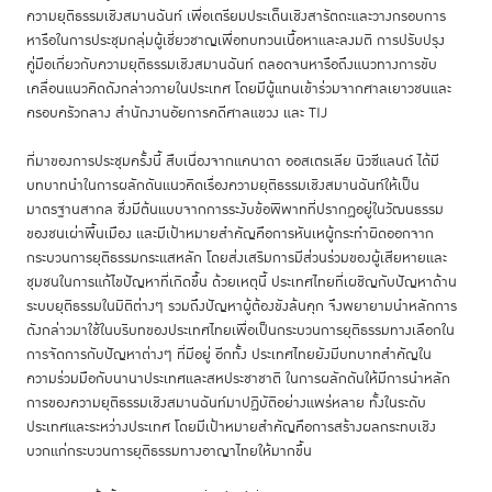
ความยุติธรรมเชิงสมานฉันท์ เพื่อเตรียมประเด็นเชิงสารัตถะและวางกรอบการ
หารือในการประชุมกลุ่มผู้เชี่ยวชาญเพื่อทบทวนเนื้อหาและลงมติ การปรับปรุง
คู่มือเกี่ยวกับความยุติธรรมเชิงสมานฉันท์ ตลอดจนหารือถึงแนวทางการขับ
เคลื่อนแนวคิดดังกล่าวภายในประเทศ โดยมีผู้แทนเข้าร่วมจากศาลเยาวชนและ
ครอบครัวกลาง สำนักงานอัยการคดีศาลแขวง และ TIJ
ที่มาของการประชุมครั้งนี้ สืบเนื่องจากแคนาดา ออสเตรเลีย นิวซีแลนด์ ได้มี
บทบาทนำในการผลักดันแนวคิดเรื่องความยุติธรรมเชิงสมานฉันท์ให้เป็น
มาตรฐานสากล ซึ่งมีต้นแบบจากการระงับข้อพิพาทที่ปรากฏอยู่ในวัฒนธรรม
ของชนเผ่าพื้นเมือง และมีเป้าหมายสำคัญคือการหันเหผู้กระทำผิดออกจาก
กระบวนการยุติธรรมกระแสหลัก โดยส่งเสริมการมีส่วนร่วมของผู้เสียหายและ
ชุมชนในการแก้ไขปัญหาที่เกิดขึ้น ด้วยเหตุนี้ ประเทศไทยที่เผชิญกับปัญหาด้าน
ระบบยุติธรรมในมิติต่างๆ รวมถึงปัญหาผู้ต้องขังล้นคุก จึงพยายามนำหลักการ
ดังกล่าวมาใช้ในบริบทของประเทศไทยเพื่อเป็นกระบวนการยุติธรรมทางเลือกใน
การจัดการกับปัญหาต่างๆ ที่มีอยู่ อีกทั้ง ประเทศไทยยังมีบทบาทสำคัญใน
ความร่วมมือกับนานาประเทศและสหประชาชาติ ในการผลักดันให้มีการนำหลัก
การของความยุติธรรมเชิงสมานฉันท์มาปฏิบัติอย่างแพร่หลาย ทั้งในระดับ
ประเทศและระหว่างประเทศ โดยมีเป้าหมายสำคัญคือการสร้างผลกระทบเชิง
บวกแก่กระบวนการยุติธรรมทางอาญาไทยให้มากขึ้น