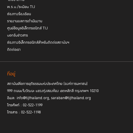
พ.ร.บ./ระเบียบ TIJ
ช่องทางร้องเรียน
รายงานผลการดำเนินงาน
ศูนย์ข้อมูลอิเล็กทรอนิกส์ TIJ
บอกรับข่าวสาร
ช่องทางอิเล็กทรอนิกส์สำหรับติดต่อสถาบันฯ
ติดต่อเรา
ที่อยู่
สถาบันเพื่อการยุติธรรมแห่งประเทศไทย (องค์การมหาชน)
999 ถนนแจ้งวัฒนะ แขวงทุ่งสองห้อง เขตหลักสี่ กรุงเทพฯ 10210
อีเมล: info@tijthailand.org, saraban@tijthailand.org
โทรศัพท์ : 02-522-1199
โทรสาร : 02-522-1198