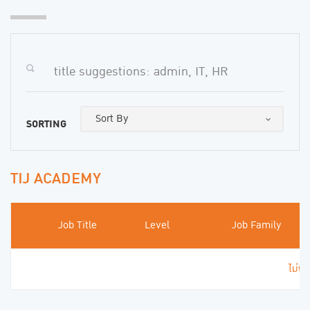
SORTING
TIJ ACADEMY
Job Title
Level
Job Family
ไม่พบ