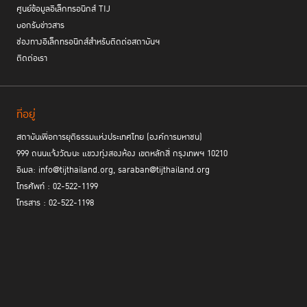
ศูนย์ข้อมูลอิเล็กทรอนิกส์ TIJ
บอกรับข่าวสาร
ช่องทางอิเล็กทรอนิกส์สำหรับติดต่อสถาบันฯ
ติดต่อเรา
ที่อยู่
สถาบันเพื่อการยุติธรรมแห่งประเทศไทย (องค์การมหาชน)
999 ถนนแจ้งวัฒนะ แขวงทุ่งสองห้อง เขตหลักสี่ กรุงเทพฯ 10210
อีเมล: info@tijthailand.org, saraban@tijthailand.org
โทรศัพท์ : 02-522-1199
โทรสาร : 02-522-1198