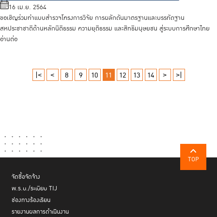
16 เม.ย. 2564
ขอเชิญร่วมทำแบบสำรวจโครงการวิจัย การผลักดันมาตรฐานและบรรทัดฐาน
สหประชาชาติด้านหลักนิติธรรม ความยุติธรรม และสิทธิมนุษยชน สู่ระบบการศึกษาไทย
อ่านต่อ
|<
<
8
9
10
11
12
13
14
>
>|
TOP
จัดซื้อจัดจ้าง
พ.ร.บ./ระเบียบ TIJ
ช่องทางร้องเรียน
รายงานผลการดำเนินงาน