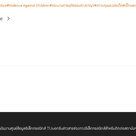
stice
#Violence Against Children
#กระบวนการยุติธรรมทางอาญา
#ความรุนแรงต่อเด็ก
#เด็กและ
re
นินงาน
ศูนย์ข้อมูลอิเล็กทรอนิกส์ TIJ
บอกรับข่าวสาร
ช่องทางอิเล็กทรอนิกส์สำหรับติดต่อสถาบัน