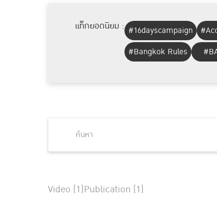
แท็กยอดนิยม :
#16dayscampaign
#Acc
#Bangkok Rules
#BA
Video (1)
Publication (1)