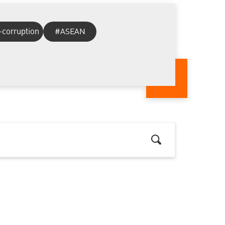
-corruption
#ASEAN