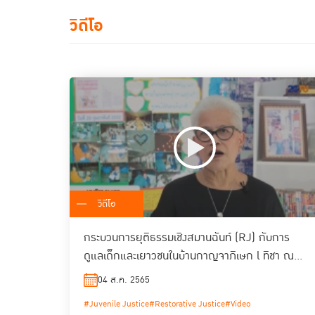
วิดีโอ
วิดีโอ
กระบวนการยุติธรรมเชิงสมานฉันท์ (RJ) กับการ
ดูแลเด็กและเยาวชนในบ้านกาญจาภิเษก l ทิชา ณ
นคร
04 ส.ค. 2565
#Juvenile Justice
#Restorative Justice
#Video