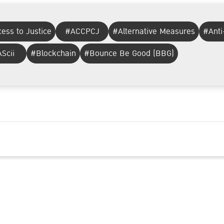
ess to Justice
#ACCPCJ
#Alternative Measures
#Anti
Scii
#Blockchain
#Bounce Be Good (BBG)