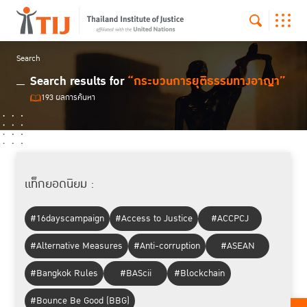
Search
Search results for
“กระบวนการยุติธรรมทางอาญา”
193 ผลการค้นหา
แท็กยอดนิยม :
#16dayscampaign
#Access to Justice
#ACCPCJ
#Alternative Measures
#Anti-corruption
#ASEAN
#Bangkok Rules
#BAScii
#Blockchain
#Bounce Be Good (BBG)