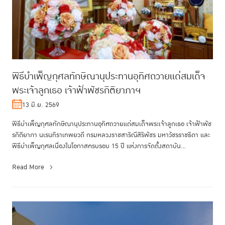
พิธีบำเพ็ญกุศลทักษิณานุประทานอุทิศถวายแด่สมเด็จ
พระเจ้าลูกเธอ เจ้าฟ้าพัชรกิติยาภาฯ
13 มิ.ย. 2569
พิธีบำเพ็ญกุศลทักษิณานุประทานอุทิศถวายแด่สมเด็จพระเจ้าลูกเธอ เจ้าฟ้าพัช
รกิติยาภา นเรนทิราเทพยวดี กรมหลวงราชสาริณีสิริพัชร มหาวัชรราชธิดา และ
พิธีบำเพ็ญกุศลเนื่องในโอกาสครบรอบ 15 ปี แห่งการจัดตั้งสถาบัน...
Read More