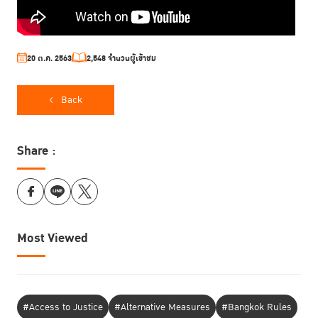
20 ต.ค. 2563
2,548 จำนวนผู้เข้าชม
Back
Share :
Most Viewed
#Access to Justice
#Alternative Measures
#Bangkok Rules