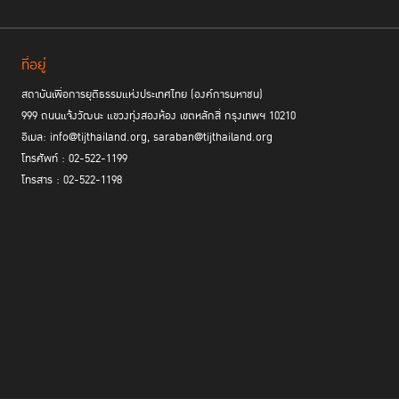
ที่อยู่
สถาบันเพื่อการยุติธรรมแห่งประเทศไทย (องค์การมหาชน)
999 ถนนแจ้งวัฒนะ แขวงทุ่งสองห้อง เขตหลักสี่ กรุงเทพฯ 10210
อีเมล: info@tijthailand.org, saraban@tijthailand.org
โทรศัพท์ : 02-522-1199
โทรสาร : 02-522-1198