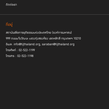
ติดต่อเรา
ที่อยู่
สถาบันเพื่อการยุติธรรมแห่งประเทศไทย (องค์การมหาชน)
999 ถนนแจ้งวัฒนะ แขวงทุ่งสองห้อง เขตหลักสี่ กรุงเทพฯ 10210
อีเมล: info@tijthailand.org, saraban@tijthailand.org
โทรศัพท์ : 02-522-1199
โทรสาร : 02-522-1198