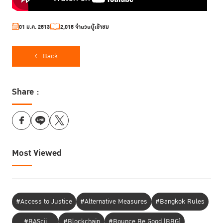
01 ม.ค. 2513
2,015 จำนวนผู้เข้าชม
Back
Share :
Most Viewed
#Access to Justice
#Alternative Measures
#Bangkok Rules
#BAScii
#Blockchain
#Bounce Be Good (BBG)