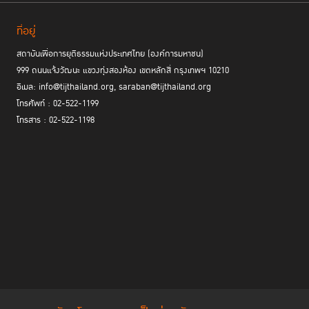
ที่อยู่
สถาบันเพื่อการยุติธรรมแห่งประเทศไทย (องค์การมหาชน)
999 ถนนแจ้งวัฒนะ แขวงทุ่งสองห้อง เขตหลักสี่ กรุงเทพฯ 10210
อีเมล: info@tijthailand.org, saraban@tijthailand.org
โทรศัพท์ : 02-522-1199
โทรสาร : 02-522-1198