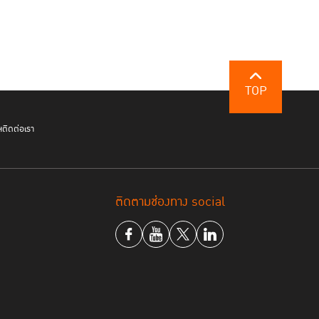
ประชาชาติก็มีการกล่าวถึงแนวปฏิบัติ
ธรรม
(Human Rights in the
ไปสู่การเจรจาในสมัชชาใหญ่แห่ง
้งคณะกรรมาธิการขึ้นมาจัดทำยุทธศาสตร์
TOP
่มต้นของยุทธศาสตร์ต้นแบบฯ
ฯ
ติดต่อเรา
ติวัชร์
กล่าวถึงกระบวนการยุติธรรมทางอาญากับ
ติดตามช่องทาง social
สร้างบาดแผลให้แก่เด็ก มากกว่าที่จะเยียวยาเด็ก จึง
าการ โดยกระบวนการยุติธรรมจำเป็นต้องคำนึงถึงผล
ยุติธรรม ไม่ว่าจะเป็นการเก็บรวบรวมข้อมูล พยาน
นประเทศไทยที่มีการแหล่งเก็บข้อมูลที่ไม่เพียงพอ
าถึงความช่วยเหลือเมื่อประสบกับความรุนแรงมากขึ้น