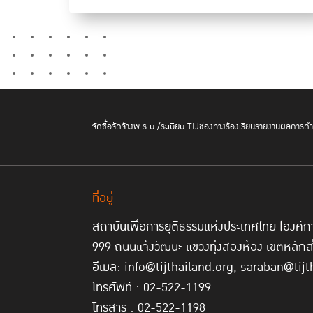
จัดซื้อจัดจ้าง
พ.ร.บ./ระเบียบ TIJ
ช่องทางร้องเรียน
รายงานผลการดำเ
ที่อยู่
สถาบันเพื่อการยุติธรรมแห่งประเทศไทย (องค
999 ถนนแจ้งวัฒนะ แขวงทุ่งสองห้อง เขตหลักส
อีเมล: info@tijthailand.org, saraban@tijt
โทรศัพท์ : 02-522-1199
โทรสาร : 02-522-1198