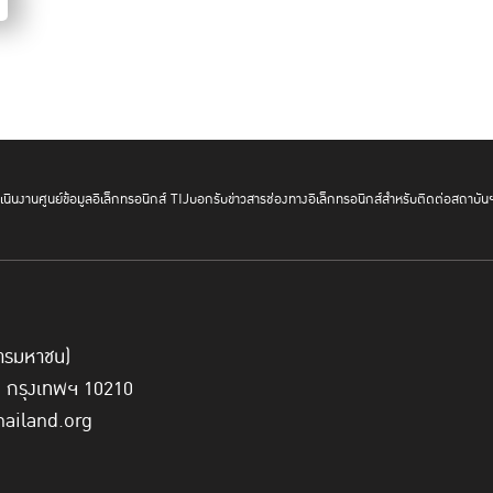
กรุงเวียนนา และในกรอบการเจรจาของสห
ในด้านมนุษยชนในการอำนวยความยุติ
Administration of Justice) กระทั่งนำ
สหประชาชาติ ที่ได้ข้อมติเชิญชวนให้ตั
ต้นแบบฯ นี้”
นายวงศ์เทพ กล่าวถึงจุดเริ
นินงาน
ศูนย์ข้อมูลอิเล็กทรอนิกส์ TIJ
บอกรับข่าวสาร
ช่องทางอิเล็กทรอนิกส์สำหรับติดต่อสถาบัน
นางสันทนี ดิษยบุตร ผู้อำนวยการสำนักงานเลขาธิการ สถาบันนิ
ผลกระทบต่อเด็กว่า กระบวนการยุติธรรมที่ไม่เหมาะสมกับเด็ก ยิ่ง
ต้องมีมาตรการและแนวการปฏิบัติในการคุ้มครองเด็กอย่างบูรณ
์การมหาชน)
ประโยชน์สูงสุดของเด็ก ไม่ว่าจะเป็นการดำเนินการในชั้นใด
ี่ กรุงเทพฯ 10210
hailand.org
นอกจากนี้ ยังได้พูดถึงการนำเอาเทคโนโลยีเข้ามาใช้ในกระบวนการ
หลักฐานที่เกี่ยวข้องกับสถานการณ์ความรุนแรงในครอบครัว อย่างใ
การใช้เทคโนโลยีเข้ามาปรับใช้จะช่วยสนับสนุนให้ทุกคนสามารถเข้