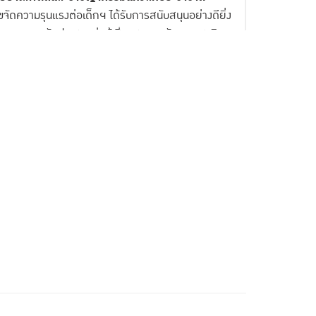
ัดความรุนแรงต่อเด็กฯ ได้รับการสนับสนุนอย่างดียิ่ง
จนการจัดประชุมกลุ่มผู้เชี่ยวชาญระดับนานาชาติ
ทศได้แสดงให้เห็นอีกครั้งในวันนี้ ด้วยการเปิดตัว
บบฯ ฉบับภาษาไทยนี้ จะเป็นแนวปฏิบัติอัน
้งหมดในการปกป้องเด็กจากความรุนแรงทั่ว
ู้กำหนดนโยบาย ผู้พิพากษา อัยการ เจ้า
พินิจและคุ้มครองเด็กและเยาวชน ผู้ให้
้านการคุ้มครองเด็ก หรือ ผู้ที่ทำงาน