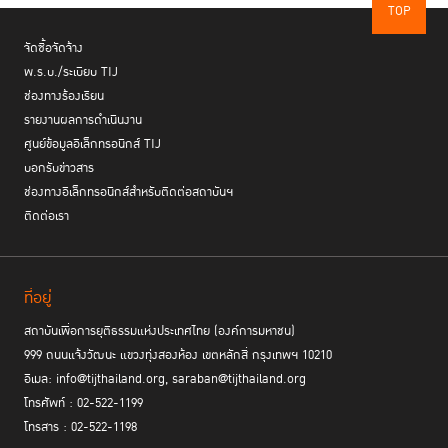
TOP
จัดซื้อจัดจ้าง
พ.ร.บ./ระเบียบ TIJ
ช่องทางร้องเรียน
รายงานผลการดำเนินงาน
ศูนย์ข้อมูลอิเล็กทรอนิกส์ TIJ
บอกรับข่าวสาร
ช่องทางอิเล็กทรอนิกส์สำหรับติดต่อสถาบันฯ
ติดต่อเรา
ที่อยู่
สถาบันเพื่อการยุติธรรมแห่งประเทศไทย (องค์การมหาชน)
999 ถนนแจ้งวัฒนะ แขวงทุ่งสองห้อง เขตหลักสี่ กรุงเทพฯ 10210
อีเมล: info@tijthailand.org, saraban@tijthailand.org
โทรศัพท์ : 02-522-1199
โทรสาร : 02-522-1198