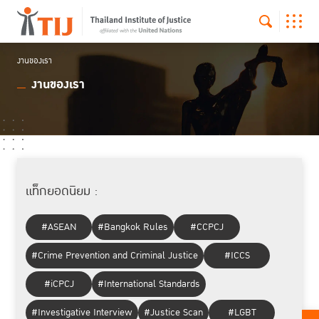
งานของเรา
งานของเรา
แท็กยอดนิยม :
#ASEAN
#Bangkok Rules
#CCPCJ
#Crime Prevention and Criminal Justice
#ICCS
#iCPCJ
#International Standards
#Investigative Interview
#Justice Scan
#LGBT