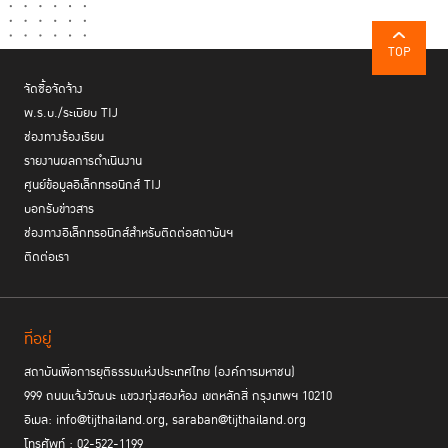
TOP
จัดซื้อจัดจ้าง
พ.ร.บ./ระเบียบ TIJ
ช่องทางร้องเรียน
รายงานผลการดำเนินงาน
ศูนย์ข้อมูลอิเล็กทรอนิกส์ TIJ
บอกรับข่าวสาร
ช่องทางอิเล็กทรอนิกส์สำหรับติดต่อสถาบันฯ
ติดต่อเรา
ที่อยู่
สถาบันเพื่อการยุติธรรมแห่งประเทศไทย (องค์การมหาชน)
999 ถนนแจ้งวัฒนะ แขวงทุ่งสองห้อง เขตหลักสี่ กรุงเทพฯ 10210
อีเมล: info@tijthailand.org, saraban@tijthailand.org
โทรศัพท์ : 02-522-1199