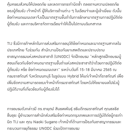
คุ้มครองสังคมให้ปลอดภัย และลดการกระทำผิดซ้ำ ตลอดจนความปลอดภัย
ของผู้ต้องขัง เจ้าหน้าที่ ผู้ให้บริการด้านต่าง ๆ ในเรือนจำและผู้เข้าเยี่ยม ดังนั้น
ข้อกำหนดแมนเดลาจึงเป็นมาตรฐานขั้นต่ำในการรักษามาตรฐานการปฏิบัติต่อ
ผู้ต้องขัง และการบริหารจัดการเรือนจำให้เป็นไปตามบริบทสากล
TIJ ซึ่งมีภารกิจหลักในการส่งเสริมการอนุวัติข้อกำหนดและมาตรฐานสากลใน
ประเทศไทย จึงร่วมกับ สำนักงานป้องกันยาเสพติดและปราบปราม
อาชญากรรมแห่งสหประชาชาติ (UNODC) จัดฝึกอบรม “หลักสูตรฝึกอบรมผู้
สอนเกี่ยวกับข้อกำหนดมาตรฐานขั้นต่ำแห่งสหประชาชาติว่าด้วยการปฏิบัติต่อ
ผู้ต้องขัง หรือ ข้อกำหนดแมนเดลา” ระหว่างวันที่ 15-18 มีนาคม 2565 ณ
กรมราชทัณฑ์ จังหวัดนนทบุรี ในรูปแบบ Hybrid ให้แก่เจ้าหน้าที่ราชทัณฑ์ เพื่อ
เพิ่มขีดความสามารถของเจ้าหน้าที่กรมราชทัณฑ์ โดยหวังให้ขยายผลไปยังผู้
ปฏิบัติงานที่เกี่ยวข้องกับผู้ต้องขังได้
การอบรมดังกล่าวมี ดร.อายุตม์ สินธพพันธุ์ อธิบดีกรมราชทัณฑ์ คุณชลธิช
ชื่นอุระ ผู้อำนวยการสำนักส่งเสริมข้อกำหนดกรุงเทพและการปฏิบัติต่อผู้กระทำ
ผิด TIJ และ คุณ Naoki Sugano เจ้าหน้าที่ด้านการป้องกันอาชญากรรมและ
กระบวนการยุติธรรม UNODC ร่วมเปิดการอบรม