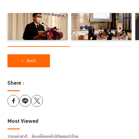
สะท้อนให้เห็นว่า ที่ผ่านมา กระบวนการยุติธรรมทางอาญา
ได้กำหนดบทลงโทษจำคุกมากเกินไป ซึ่งเป็นผลให้เรือนจำ
ต้องประสบปัญหาความแออัดดังเช่นปัจจุบัน การลงทุนใน
การนำมาตรการที่มิใช่การคุมขังมาใช้จะช่วยให้กระบวนการ
ยุติธรรมอำนวยความยุติธรรมให้แก่ผู้คนได้อย่างมี
ประสิทธิภาพยิ่งขึ้น และนำไปสู่การบรรลุเป้าหมายการ
พัฒนาที่ยั่งยืนได้ในที่สุด”
Sven Pfeiffer ผู้แทนส่วนงานยุติธรรมจาก UNODC
กล่าว
Back
Share :
Most Viewed
วาระแห่งชาติ… ขับเคลื่อนหลักนิติธรรมนำไทย