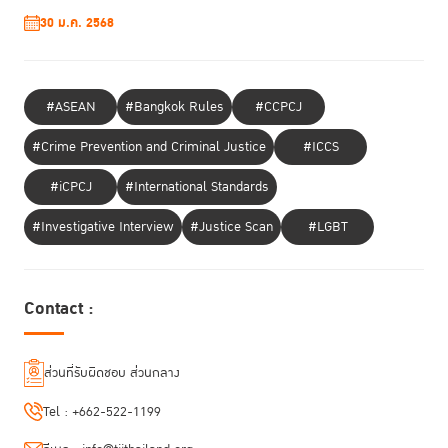
30 ม.ค. 2568
ดร.พิเศษ สอาดเย็น
“เชื่อมั่นว่าการจัดการ
ด้าน
ผู้อำนวยการ TIJ กล่าวว่า
#ASEAN
#Bangkok Rules
#CCPCJ
ประชุมเชิงปฏิบัติการในครั้งนี้จะช่วยให้ผู้เข้าร่วมได้เกิดการแลกเปลี่ยนมุมมอง
และได้รับฟังสิ่งที่เกิดขึ้นในประเทศต่างๆ ว่ามีแนวทางการจัดการผู้กระทำผิด
#Crime Prevention and Criminal Justice
#ICCS
อย่างไร มีแนวทางแก้ไขอย่างไร และทำให้มีความเชื่อและความหวังร่วมกันว่า
กระบวนการยุติธรรมทางอาญาในประเทศไทยจะเปลี่ยนไปไม่มากก็น้อยใน
#iCPCJ
#International Standards
การนำมาตรการที่มิใช่การคุมขังที่ตอบสนองต่อเพศภาวะมาใช้ และเอื้อให้เกิด
ประโยชน์ในการอำนวยความยุติธรรม ทำให้สังคมมีความปลอดภัย และไว้
#Investigative Interview
#Justice Scan
#LGBT
วางใจซึ่งกันและกันได้”
ภาพรวมการใช้มาตรการที่มิใช่การคุมขังในปัจจุบัน
Contact :
Sven Pfeiffer
ผู้แทนส่วนงานยุติธรรมจาก UNODC เกริ่นนำถึงความสำคัญ
ของการใช้มาตรการที่มิใช่การคุมขังมาใช้ว่าจะมีส่วนช่วยในการลดผลกระทบทาง
ส่วนที่รับผิดชอบ ส่วนกลาง
สังคมและเศรษฐกิจต่อทั้งผู้ต้องขัง ครอบครัวของผู้ต้องขัง และชุมชน ลดภาระ
ค่าใช้จ่ายของรัฐ ลดการกระทำผิดซ้ำ ลดโอกาสสร้างทักษะทางอาชญากรรม
Tel :
+662-522-1199
เพิ่มจากการเรียนรู้ในเรือนจำ