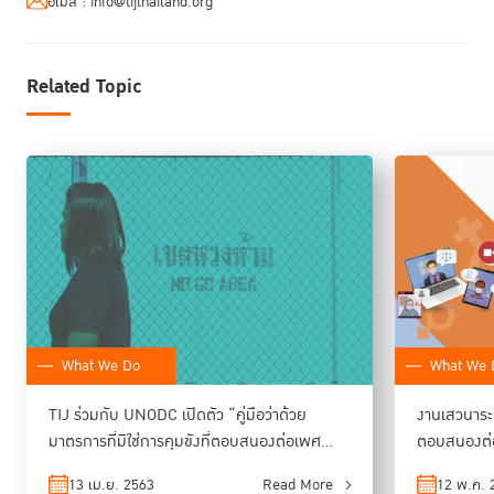
อีเมล :
info@tijthailand.org
ปัจจุบัน ทั่วโลกมีผู้ต้องขังประมาณ 12 ล้านคน และผู้ต้องขังราว 3 ล้านคนเป็น
ผู้ต้องขังที่ยังไม่ได้รับการตัดสินโทษเด็ดขาด ดังนั้นการใช้มาตรการที่มิใช่การคุม
ขังจึงเป็นทางเลือกที่มีส่วนช่วยลดความแออัดในเรือนจำ และผลกระทบอื่นๆ ดัง
Related Topic
ที่กล่าวมาแล้วได้ และที่ผ่านมาพบว่า หลายประเทศประสบความสำเร็จในการนำ
แนวทางดังกล่าวไปใช้ เช่น เนเธอร์แลนด์ สหรัฐอเมริกา เวลส์และอังกฤษ
คอสตาริกา และเยอรมนี ส่วนแนวทางเลือกที่ใช้แทนการจำคุก อาทิ การให้
ประกันตัวโดยไม่ต้องใช้หลักทรัพย์ การให้บริการสังคม การติดกำไล
อิเล็กทรอนิกส์ การคุมขังภายในบ้าน เป็นต้น
ทั้งนี้ มาตรการดังกล่าวเป็นแนวปฏิบัติที่สอดคล้องกับมาตรฐานระหว่างประเทศ
และข้อกำหนดสหประชาชาติ อาทิ ข้อกำหนดสหประชาชาติว่าด้วยการปฏิบัติต่อ
ผู้ต้องขังหญิงและมาตรการที่มิใช่การคุมขังสำหรับผู้กระทำผิดหญิง (ข้อกำหนด
กรุงเทพ) ข้อกำหนดมาตรฐานขั้นต่ำแห่งสหประชาชาติว่าด้วยมาตรการที่มิใช่
การคุมขัง (ข้อกำหนดโตเกียว) และข้อกำหนดมาตรฐานขั้นต่ำแห่ง
สหประชาชาติว่าด้วยการปฏิบัติต่อผู้ต้องขัง (ข้อกำหนดแมนเดลา) รวมไปถึงเป้า
What We Do
What We 
หมายการพัฒนาที่ยั่งยืน (Sustainable Development Goals) โดยเฉพาะ
เป้าหมายที่ 5 (ความเท่าเทียมทางเพศภาวะ การสร้างความเข้มแข็งให้กับเด็กผู้
TIJ ร่วมกับ UNODC เปิดตัว “คู่มือว่าด้วย
งานเสวนาระด
หญิงทุกคน) และเป้าหมายที่ 16.3 (การเข้าถึงระบบยุติธรรมได้อย่างเท่าเทียม
มาตรการที่มิใช่การคุมขังที่ตอบสนองต่อเพศ
ตอบสนองต่อ
กัน) รวมทั้งเป้าหมายในการไม่ละทิ้งใครไว้ข้างหลังขององค์การสหประชาชาติ
ภาวะ”
13 เม.ย. 2563
Read More
12 พ.ค. 