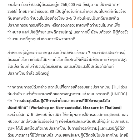
ของโลก ด้วยจำนวนผู้ต้องขังอยู่ที่ 265,000 คน (ข้อมูล ณ มีนาคม พ.ศ.
2565) โดยมากกว่าร้อยละ 80 เป็นผู้ต้องขังที่กระทำความผิดในคดีที่เกี่ยวข้อง
กับยาเสพติด จำนวนไม่น้อยต้องโทษ 3-5 ปี ส่วนใหญ่เป็นคดียาเสพติด
ประเภทครอบครองเพื่อเสพ หรือครอบครองยาเสพติดจำนวนไม่มากเพื่อ
จำหน่าย และไม่ใช่ผู้ค้ายาเสพติดรายใหญ่ นอกจากนี้ ยังพบด้วยว่า มีผู้ต้องขัง
จำนวนมากที่ถูกคุมขังก่อนการพิพากษาคดี
สำหรับกลุ่มผู้กระทำผิดหญิง ซึ่งแม้จะมีเพียงร้อยละ 7 ของจำนวนประชากรผู้
ต้องขังทั่วโลก แต่แนวโน้มจากทั่วโลกก็แสดงให้เห็นว่ามีอัตราการจำคุกเพิ่มสูง
ขึ้นเมื่อเทียบกับจำนวนผู้ต้องขังชาย และยังเป็นแนวโน้มเดียวกันกับที่
ประเทศไทยกำลังเผชิญอยู่
จากสถานการณ์ดังกล่าว สถาบันเพื่อการยุติธรรมแห่งประเทศไทย (TIJ) ร่วม
กับสำนักงานว่าด้วยยาเสพติดและอาชญากรรมแห่งสหประชาชาติ (UNODC)
"การประชุมเชิงปฏิบัติการว่าด้วยมาตรการที่มิใช่การคุมขังใน
จัด
ประเทศไทย" (
Workshop on Non-custodial Measure in Thailand)
ระหว่างวันที่ 4-5 เมษายนที่ผ่านมา ให้แก่บุคลากรในกระบวนการยุติธรรม และ
หน่วยงานที่มีส่วนเกี่ยวข้องอื่น ๆ เพื่อส่งเสริมและสนับสนุนให้ผู้เข้าร่วมการประ
ชุมฯ ได้เป็นเสมือนตัวแทนประเทศไทย ในการนำองค์ความรู้และแนวปฏิบัติว่า
ด้วยมาตรการที่มิใช่การคุมขัง มาเผยแพร่และปฏิบัติต่อไปในประเทศไทย โดยมี