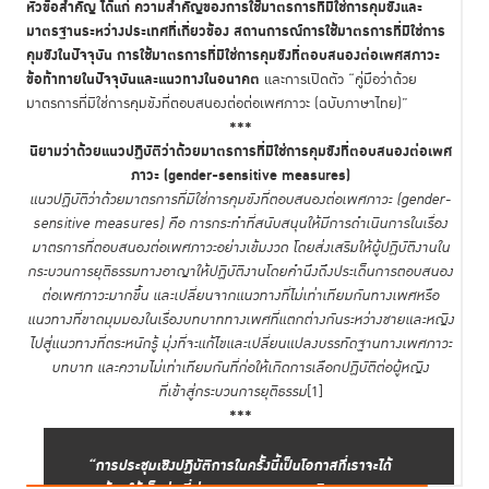
หัวข้อสำคัญ ได้แก่ ความสำคัญของการใช้มาตรการที่มิใช่การคุมขังและ
มาตรฐานระหว่างประเทศที่เกี่ยวข้อง สถานการณ์การใช้มาตรการที่มิใช่การ
คุมขังในปัจจุบัน การใช้มาตรการที่มิใช่การคุมขังที่ตอบสนองต่อเพศสภาวะ
ข้อท้าทายในปัจจุบันและแนวทางในอนาคต
และการเปิดตัว “คู่มือว่าด้วย
มาตรการที่มิใช่การคุมขังที่ตอบสนองต่อต่อเพศภาวะ (ฉบับภาษาไทย)”
***
นิยามว่าด้วยแนวปฏิบัติว่าด้วยมาตรการที่มิใช่การคุมขังที่ตอบสนองต่อเพศ
ภาวะ (gender-sensitive measures)
แนวปฏิบัติว่าด้วยมาตรการที่มิใช่การคุมขังที่ตอบสนองต่อเพศภาวะ
(gender-
sensitive measures) คือ การกระทำที่สนับสนุนให้มีการดำเนินการในเรื่อง
มาตรการที่ตอบสนองต่อเพศภาวะอย่างเข้มงวด โดยส่งเสริมให้ผู้ปฏิบัติงานใน
กระบวนการยุติธรรมทางอาญาให้ปฏิบัติงานโดยคำนึงถึงประเด็นการตอบสนอง
ต่อเพศภาวะมากขึ้น และเปลี่ยนจากแนวทางที่ไม่เท่าเทียมกันทางเพศหรือ
แนวทางที่ขาดมุมมองในเรื่องบทบาททางเพศที่แตกต่างกันระหว่างชายและหญิง
ไปสู่แนวทางที่ตระหนักรู้ มุ่งที่จะแก้ไขและเปลี่ยนแปลงบรรทัดฐานทางเพศภาวะ
บทบาท และความไม่เท่าเทียมกันที่ก่อให้เกิดการเลือกปฏิบัติต่อผู้หญิง
ที่เข้าสู่กระบวนการยุติธรรม
[1]
***
“การประชุมเชิงปฏิบัติการในครั้งนี้เป็นโอกาสที่เราจะได้