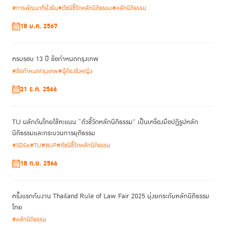
#การพัฒนาที่ยั่งยืน
#ดัชนีชี้วัดหลักนิติธรรม
#หลักนิติธรรม
18 ม.ค. 2567
อีกทั้งเสริมด้วยว่า หวังว่าการผลักดันการใช้มาตรการที่มิใช่การคุมขังที่ตอบ
ครบรอบ 13 ปี ข้อกำหนดกรุงเทพ
สนองต่อเพศภาวะในประเทศไทยจะช่วยลดการนำกฎหมายอาญามาใช้กับความ
#ข้อกำหนดกรุงเทพ
#ผู้ต้องขังหญิง
ผิดของผู้หญิงที่มีปัญหาติดสารเสพติด ผู้หญิงที่กระทำผิดในคดียาเสพติดที่ไม่
ร้ายแรง และความผิดของผู้หญิงในด้านที่เกี่ยวกับพฤติกรรมทางเพศและภาวะ
21 ธ.ค. 2566
เจริญพันธุ์ ช่วยเสริมสร้างประสิทธิภาพในการจัดการเรือนจำ สนับสนุนการก
ลับเข้าสู่สังคมอย่างปกติสุข และลดการกระทำผิดซ้ำได้ในอนาคต
TIJ ผลักดันไทยใช้คะแนน “ตัวชี้วัดหลักนิติธรรม” เป็นเครื่องมือปฏิรูปหลัก
นิติธรรมและกระบวนการยุติธรรม
#SDGs
#TIJ
#WJP
#ดัชนีชี้วัดหลักนิติธรรม
18 ก.ย. 2566
ครั้งแรกกับงาน Thailand Rule of Law Fair 2025 มุ่งยกระดับหลักนิติธรรม
ไทย
#หลักนิติธรรม