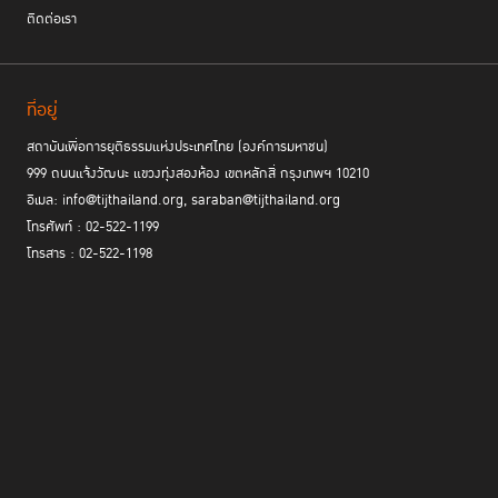
ติดต่อเรา
สำหรับประเทศไทยมีการนำมาตรการที่มิใช่การคุมขังมาใช้อยู่บ้างในทุกขั้นตอน
ของกระบวนการยุติธรรมโดยในขั้นแรกก่อนการตั้งข้อหาหรือพิจารณาคดี
ตำรวจสามารถดำเนินการได้ เช่น การปรับ ในขั้น ระหว่างพิจารณาคดี อัยการ
อาจจะมีมาตรการในการชะลอการส่งฟ้อง และในขั้นพิจารณาคดี ศาลสามารถ
ที่อยู่
เลือกใช้มาตรการแทนการคุมขังได้หลายประเภท เช่น การคุมประพฤติ การ
สถาบันเพื่อการยุติธรรมแห่งประเทศไทย (องค์การมหาชน)
บริการสังคม การคุมขังที่บ้านหรือบ้านเปลี่ยนวิถี การพักโทษ การกำหนดให้รับ
999 ถนนแจ้งวัฒนะ แขวงทุ่งสองห้อง เขตหลักสี่ กรุงเทพฯ 10210
การอบรม หางานทำ เพื่อแก้ไขพฤติกรรมต่างๆ
อีเมล: info@tijthailand.org, saraban@tijthailand.org
โทรศัพท์ : 02-522-1199
“ในอาเซียนเหมือนกับไทยคือ ส่วนใหญ่คนในสังคมมีทัศนคติว่าคนทำผิดต้อง
ติดคุก ถ้าไม่ติดคุกจะสงสัย เกิดคำถามทำไมคนนี้ผิดไม่ติดคุก เพราะอะไร ใน
โทรสาร : 02-522-1198
อาเซียนด้วยกันจะเห็นว่า ประเทศเหล่านี้จะไม่มีระบบการกรองคนเข้าเรือนจำ
เช่น กัมพูชา มีกฎหมายคุมประพฤติ เลี่ยงโทษจำคุก แต่ไม่เอามาปฏิบัติ ศาลไม่
สั่ง เพราะระเบียบวิธีการยังไม่มี ไม่มีการผลักดันขับเคลื่อน”
“ในอาเซียนที่พร้อมสุดคือ สิงคโปร์ คุมประพฤติ บริการสาธารณะต่างๆ มีความ
พร้อมมาก ในขณะที่แบกเอนด์มีระบบกรองคนออก พักการลงโทษ มีการรองรับ
ด้วยระบบอาสาสมัครที่มีประสิทธิภาพ มีชมรม yellow ribbon ช่วยดูแลผู้พ้น
โทษ มีหน่วยงาน Singapore Corporation of Rehabilitative Enterprises
(SCORE) ทำหน้าที่ดูแลเกี่ยวกับการหางาน ฝึกอาชีพ Yellow Ribbon มี
กิจกรรมรณรงค์ให้ประชาชนช่วยเหลือผู้พ้นโทษ ไม่ประนาม เปิดรับผู้พ้นโทษ