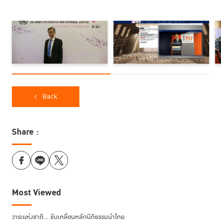
ในการนี้ ดร.นัทธี จิตสว่าง ที่ปรึกษา TIJ ได้ร่วมเป็นผู้บรรยายพิเศษในการ
Back
อภิปรายถึงบทบาทของอาสาสมัครชุมชนในอนาคตที่มีการเปลี่ยนแปลงอย่าง
รวดเร็วและรุนแรง โดยระบุว่า ในห้วงเวลานี้ ความท้าทายประการหนึ่งของอาสา
สมัครชุมชนคือ ผู้คนใช้สื่อสังคมออนไลน์ตามความคิดและค่านิยมส่วนตัว ทำให้
Share :
กลุ่มคนที่อายุน้อยมีความคิดและค่านิยมที่แตกต่างจากคนรุ่นเก่า และมีผลต่อ
การปรับตัวเมื่อต้องเข้ามาเป็นอาสาสมัครชุมชนเพื่อช่วยเหลือคนรุ่นเก่าที่เพิ่งจะ
พ้นโทษ และในทางเดียวกัน คนรุ่นเก่าที่มาเป็นอาสาสมัครก็ต้องประสบกับ
ความท้าทายนี้เช่นกัน นอกจากนี้ อาสาสมัครชุมชนยังจำเป็นต้องได้รับการฝึก
อบรมอย่างต่อเนื่องเพื่อให้มีทักษะในการช่วยเหลือผู้พ้นโทษให้สามารถคืนสู่
สังคมได้อย่างมีประสิทธิภาพ
Most Viewed
ดร. นัทธี ยังได้ให้ข้อสังเกตและข้อเสนอแนะถึงระบบอาสาสมัครชุมชนดังกล่าว
วาระแห่งชาติ… ขับเคลื่อนหลักนิติธรรมนำไทย
ว่า รัฐและหน่วยงานที่เกี่ยวข้องดำเนินการโครงการวิจัยเชิงลึก เพื่อสร้างฐาน