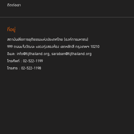
ติดต่อเรา
ที่อยู่
สถาบันเพื่อการยุติธรรมแห่งประเทศไทย (องค์การมหาชน)
999 ถนนแจ้งวัฒนะ แขวงทุ่งสองห้อง เขตหลักสี่ กรุงเทพฯ 10210
อีเมล: info@tijthailand.org, saraban@tijthailand.org
โทรศัพท์ : 02-522-1199
โทรสาร : 02-522-1198