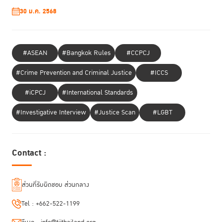
30 ม.ค. 2568
“บริการคุมประพฤติและให้บริการชุมชนจะสำเร็จได้ เมื่อชุมชน
ให้ความร่วมมือ ดังนั้นประสิทธิภาพของอาสาสมัครชุมชนเพื่อ
ช่วยเหลือผู้พ้นโทษในการคืนสู่สังคมจึงมีบทบาทสำคัญอย่าง
#ASEAN
#Bangkok Rules
#CCPCJ
ยิ่งในกระบวนการนี้”
#Crime Prevention and Criminal Justice
#ICCS
#iCPCJ
#International Standards
รับชมการประชุม World Congress for Community Volunteers in
Reintegration of Offenders ย้อนหลัง ลงทะเบียนได้ที่
bit.ly/3kIj9Wl
และ
#Investigative Interview
#Justice Scan
#LGBT
ติดตามอัพเดทได้ที่
https://www.unodc.org/unodc/en/crimecongress/about.html
หรือ
www.tijthailand.org
#TIJ #CrimeCongress #UNODC
Contact :
ส่วนที่รับผิดชอบ ส่วนกลาง
Tel :
+662-522-1199