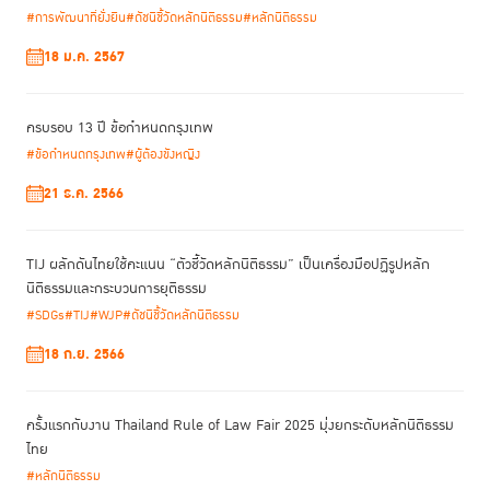
ข้อมูลเชิงประจักษ์สำหรับการพัฒนาระบบอาสาสมัครชุมชนในอนาคต รวมทั้ง
#การพัฒนาที่ยั่งยืน
#ดัชนีชี้วัดหลักนิติธรรม
#หลักนิติธรรม
นำวิธีการทดลองและทดสอบมาใช้เพื่อให้การนำระบบอาสาสมัครชุมชนมาใช้ให้
18 ม.ค. 2567
ผลสัมฤทธิ์อย่างแท้จริง
การมีข้อกำหนดเกียวโต ในเรื่องของระบบโฮโกชิ เป็นเวทีนานาชาติที่สำคัญที่จะ
ครบรอบ 13 ปี ข้อกำหนดกรุงเทพ
ช่วยให้เกิดการแลกเลี่ยนเรียนรู้กรณีศึกษาของการป้องกันอาชญากรรมใน
#ข้อกำหนดกรุงเทพ
#ผู้ต้องขังหญิง
ระดับของชุมชน และส่งเสริมให้ประเทศอื่นๆ ได้ศึกษาและยอมรับระบบนี้มากขึ้น
โดยปัจจัยที่สำคัญไม่ยิ่งหย่อนไปกว่ากันคือการที่เจ้าหน้าที่รัฐและประชาชนทั่วไป
21 ธ.ค. 2566
ตระหนักรู้และยอมรับระบบอาสาสมัครดังกล่าวว่าเป็นแนวทางสนับสนุนที่จะช่วย
ป้องกันอาชญากรรมที่มีประสิทธิภาพยิ่งขึ้น
TIJ ผลักดันไทยใช้คะแนน “ตัวชี้วัดหลักนิติธรรม” เป็นเครื่องมือปฏิรูปหลัก
นิติธรรมและกระบวนการยุติธรรม
“หากเราพัฒนามาตรฐานนานาชาติขั้นต่ำสหรับระบบอาสา
#SDGs
#TIJ
#WJP
#ดัชนีชี้วัดหลักนิติธรรม
สมัครชุมชนที่ให้ความสำคัญต่อความแตกต่างทางสังคมและ
18 ก.ย. 2566
วัฒนธรรมในบริบทที่แตกต่างกัน เพื่อยกระดับการดำเนินงาน
ของอาสาสมัครชุมชนทั่วโลกให้เป็นไปตามมาตรฐานเดียวกัน
ก็จะเป็นประโยชน์ต่อชุมชนอาสาสมัครทั่วโลก”
ครั้งแรกกับงาน Thailand Rule of Law Fair 2025 มุ่งยกระดับหลักนิติธรรม
ไทย
#หลักนิติธรรม
ดร.นัทธี กล่าวเสริม และทิ้งท้ายด้วยว่า