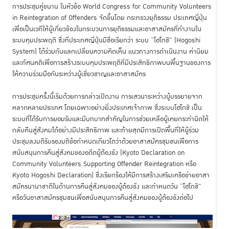
การประชุมคู่ขนาน ในหัวข้อ World Congress for Community Volunteers
in Reintegration of Offenders จัดขึ้นโดย กระทรวงยุติธรรม ประเทศญี่ปุ่น
เพื่อเป็นเวทีให้ผู้เกี่ยวข้องในกระบวนการยุติธรรมและอาสาสมัครที่ทำงานใน
ระบบคุมประพฤติ ซึ่งที่ประเทศญี่ปุ่นมีชื่อเรียกว่า ระบบ “โฮโกชิ” (Hogoshi
System) ได้ร่วมกันแลกเปลี่ยนความคิดเห็น แนวทางการดำเนินงาน ค่านิยม
และทัศนคติเพื่อการสร้างระบบคุมประพฤติที่มีประสิทธิภาพบนพื้นฐานของการ
ให้ความร่วมมือกันระหว่างผู้เชี่ยวชาญและอาสาสมัคร
การประชุมครั้งนี้เริ่มด้วยการกล่าวเปิดงาน การเสวนาระหว่างผู้บรรยายจาก
หลากหลายประเทศ โดยเฉพาะอย่างยิ่งประเทศเจ้าภาพ ซึ่งระบบโฮโกชิ เป็น
ระบบที่ได้รับการยอมรับและมีบทบาทสำคัญในการช่วยเหลือผู้เคยกระทำผิดให้
กลับคืนสู่สังคมได้อย่างมีประสิทธิภาพ และท้ายสุดมีการเปิดพื้นที่ให้ผู้ร่วม
ประชุมลงมติรับรองมติข้อกำหนดเกียวโตว่าด้วยอาสาสมัครชุมชนเพื่อการ
สนับสนุนการคืนสู่สังคมของอดีตผู้ต้องขัง (Kyoto Declaration on
Community Volunteers Supporting Offender Reintegration หรือ
Kyoto Hogoshi Declaration) ซึ่งเรียกร้องให้มีการสร้างเสริมเครือข่ายอาสา
สมัครนานาชาติในด้านการคืนสู่สังคมของผู้ต้องขัง และกำหนดวัน “โฮโกชิ”
หรือวันอาสาสมัครชุมชนเพื่อสนับสนุนการคืนสู่สังคมของผู้ต้องขังต่อไป